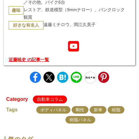
／その他、バイク6台
レストア、鉄道模型（9mmナロー）、パンクロック
趣味
観賞
遠藤ミチロウ、岡江久美子
好きな有名人
近藤暁史 の記事一覧
Category
自動車コラム
Tags
ボディパネル
剛性
新車
樹脂
樹脂パネル