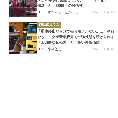
ンは10年前に誕生していた!? 「コンセプト
40.2」と「ES90」の関係性
2026年08月03日
TEXT:
すぎもと たかよし
カ
自動車コラム
テ
ゴ
「受注停止だらけで売るモノがない……」それ
リ
ー
でもトヨタが新車販売で一強状態を続けられる
「圧倒的な販売力」と「高い再販価値」
2026年08月02日
TEXT: 小林敦志