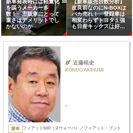
新車発表時には軽量化
【新車販売台数分析】
を謳うメーカー多
改良前なのにN-BOXは
数！ 市販車にとって
バカ売れ！ 登録車は
重さはデメリットでし
相変わらずトヨタ１強
かないのか
も日産キックスは好調
な滑り出し
近藤暁史
KONDO AKIHUMI
-
フィアット500（ヌウォーバ）／フィアット・プント
愛車