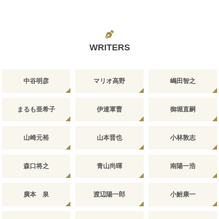
WRITERS
中谷明彦
マリオ高野
嶋田智之
まるも亜希子
伊達軍曹
御堀直嗣
山崎元裕
山本晋也
小林敦志
森口将之
青山尚暉
南陽一浩
廣本 泉
渡辺陽一郎
小鮒康一