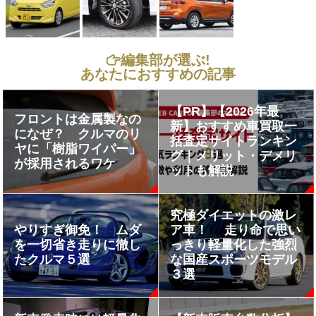
編集部が選ぶ!
あなたにおすすめの記事
【PR】【2026年最
フロントは金属製なの
新】おすすめ車買取一
になぜ？ クルマのリ
括査定サイトランキン
ヤに「樹脂ワイパー」
グ｜メリット・デメリ
が採用されるワケ
ットも解説
究極ダイエットの激レ
やりすぎ御免！ ムダ
ア車！ 走り命で思い
を一切省き走りに徹し
っきり軽量化した強烈
たクルマ５選
な国産スポーツモデル
３選