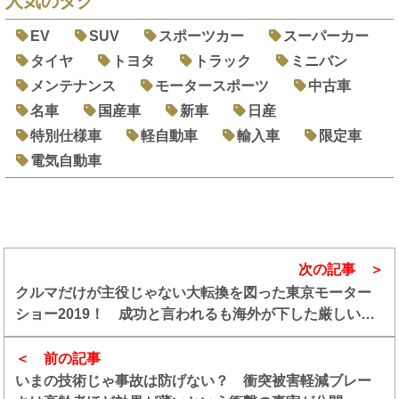
人気のタグ
EV
SUV
スポーツカー
スーパーカー
タイヤ
トヨタ
トラック
ミニバン
メンテナンス
モータースポーツ
中古車
名車
国産車
新車
日産
特別仕様車
軽自動車
輸入車
限定車
電気自動車
次の記事
クルマだけが主役じゃない大転換を図った東京モーター
ショー2019！ 成功と言われるも海外が下した厳しい評
価
前の記事
いまの技術じゃ事故は防げない？ 衝突被害軽減ブレー