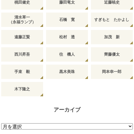
桃田健史
藤田竜太
近藤暁史
清水草一
石橋 寛
すぎもと たかよし
（永福ランプ）
遠藤正賢
松村 透
加茂 新
西川昇吾
往 機人
齊藤優太
手束 毅
黒木美珠
岡本幸一郎
木下隆之
アーカイブ
ア
ー