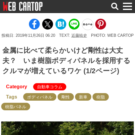
検
索
投稿日: 2019年11月26日 06:20
TEXT:
近藤暁史
PHOTO: WEB CARTOP
金属に比べて柔らかいけど剛性は大丈
夫？ いま樹脂ボディパネルを採用する
クルマが増えているワケ (1/2ページ)
Category
自動車コラム
Tags
ボディパネル
剛性
新車
樹脂
樹脂パネル