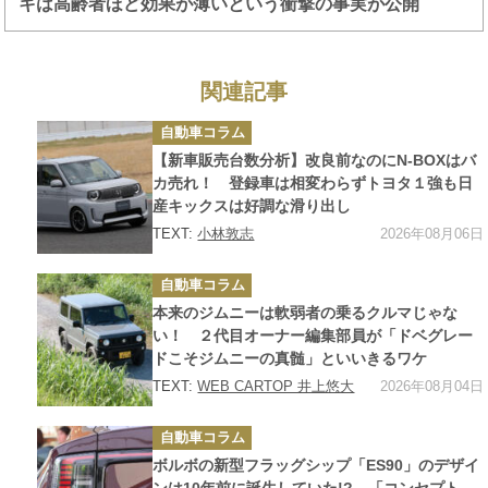
キは高齢者ほど効果が薄いという衝撃の事実が公開
関連記事
カ
自動車コラム
テ
ゴ
【新車販売台数分析】改良前なのにN-BOXはバ
リ
ー
カ売れ！ 登録車は相変わらずトヨタ１強も日
産キックスは好調な滑り出し
2026年08月06日
TEXT:
小林敦志
カ
自動車コラム
テ
ゴ
本来のジムニーは軟弱者の乗るクルマじゃな
リ
ー
い！ ２代目オーナー編集部員が「ドベグレー
ドこそジムニーの真髄」といいきるワケ
2026年08月04日
TEXT:
WEB CARTOP 井上悠大
カ
自動車コラム
テ
ゴ
ボルボの新型フラッグシップ「ES90」のデザイ
リ
ー