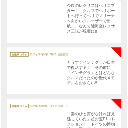
ゴ
リ
今度のレクサスはヘリコプ
ー
ター！ クルマでヘリポー
トへ行ってヘリでマリーナ
へ向かいクルーザーで出
航……なんて陸海空レクサ
ス三昧が現実に!!
NE
カ
テ
自動車コラム
2026年08月06日
TEXT:
遠藤正賢
ゴ
リ
もうすぐインテグラが日本
ー
で復活する！ その前に
「インテグラ」とはどんな
クルマだったのか歴代４モ
デルをおさらい!!
NE
カ
テ
自動車コラム
2026年08月06日
TEXT: 原田 了
ゴ
リ
「妻のひと言がなければ見
ー
逃していた」超お宝F1コレ
クション！ ドイツの博物