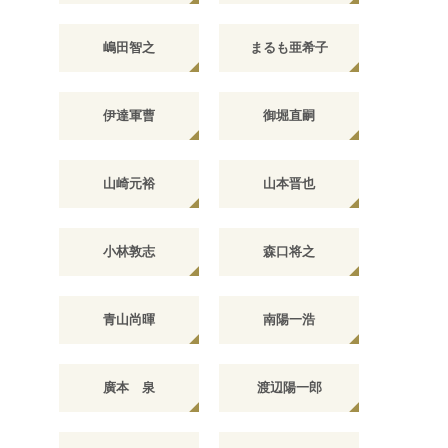
嶋田智之
まるも亜希子
伊達軍曹
御堀直嗣
山崎元裕
山本晋也
小林敦志
森口将之
青山尚暉
南陽一浩
廣本 泉
渡辺陽一郎