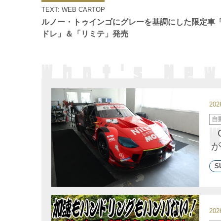
ゴ
TEXT: WEB CARTOP
リ
ー
ルノー・トゥインゴにグレーを基調にした限定車
ドレ」＆「リミテ」発売
20
カ
自
テ
ゴ
リ
ー
が
S
20