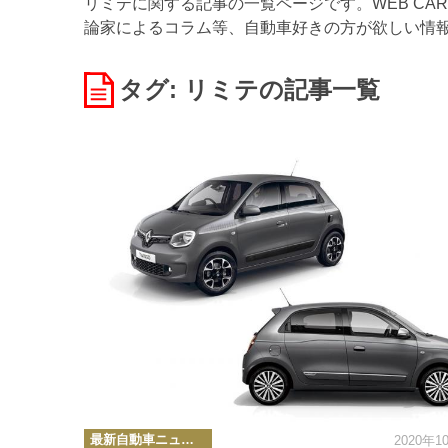
リミテに関する記事の一覧ページです。WEB CA
論家によるコラム等、自動車好きの方が欲しい情
タグ: リミテ
の記事一覧
カ
最新自動車ニュース
2020年1
テ