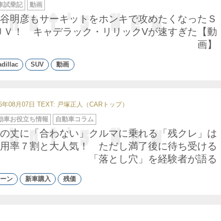
車試乗記
動画
谷明彦もサーキットをホンキで攻めたくなったＳ
ＵＶ！ キャデラック・リリックVが速すぎた【動
画】
dillac
SUV
動画
26年08月07日
TEXT: 戸塚正人（CARトップ）
動車お役立ち情報
自動車コラム
の丈に「合わない」クルマに乗れる「残クレ」は
用率７割と大人気！ ただし満了後に待ち受ける
「落とし穴」を経験者が語る
ーン
新車購入
残価