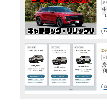
カ
新
テ
ゴ
中
リ
ー
Ca
20
カ
自
テ
ゴ
身
リ
ー
利
ロ