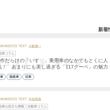
新着
26年08月07日
TEXT:
小鮒康一
動車コラム
作だらけの「いすゞ」乗用車のなかでもとくに人
気！ あまりにも美し過ぎる「117クーペ」の魅力
車
国産車
旧車
26年08月07日
TEXT:
中谷明彦
動車お役立ち情報
自動車コラム