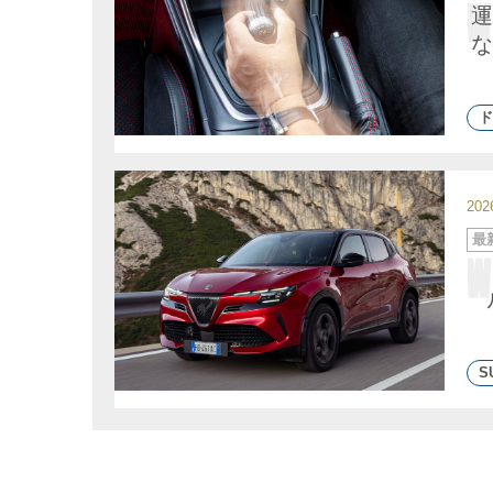
ゴ
運
リ
ー
な
ド
20
カ
最
テ
ゴ
リ
ー
S