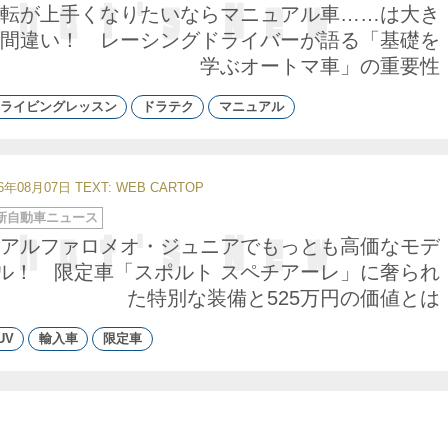
転が上手くなりたいならマニュアル車……は大き
間違い！ レーシングドライバーが語る「基礎を
学ぶオートマ車」の重要性
ライビングレッスン
ドラテク
マニュアル
26年08月07日
TEXT: WEB CARTOP
新自動車ニュース
アルファロメオ・ジュニアでもっとも高価なモデ
ル！ 限定車「スポルト スペチアーレ」に奢られ
た特別な装備と525万円の価値とは
UV
輸入車
限定車