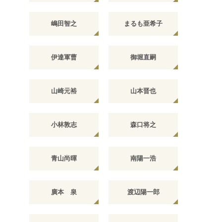
嶋田智之
まるも亜希子
伊達軍曹
御堀直嗣
山崎元裕
山本晋也
小林敦志
森口将之
青山尚暉
南陽一浩
廣本 泉
渡辺陽一郎