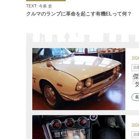
ゴ
TEXT: 今泉 史
リ
ー
クルマのランプに革命を起こす有機ELって何？
20
カ
自
テ
ゴ
傑
リ
ー
名
20
カ
自
テ