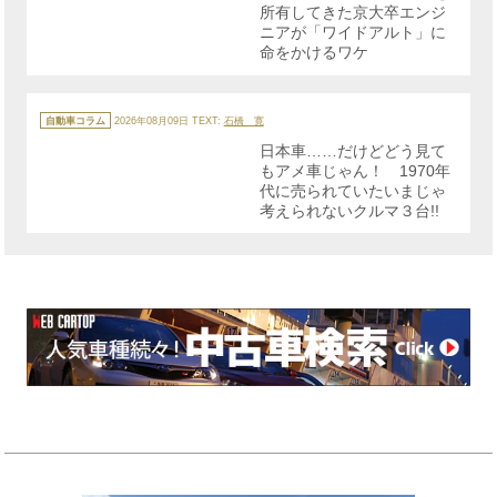
所有してきた京大卒エンジ
ニアが「ワイドアルト」に
命をかけるワケ
カ
テ
自動車コラム
2026年08月09日
TEXT:
石橋 寛
ゴ
リ
日本車……だけどどう見て
ー
もアメ車じゃん！ 1970年
代に売られていたいまじゃ
考えられないクルマ３台!!