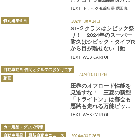
えるワケ
TEXT: トラック魂編集長 隅田真
カ
特別編集企画
2024年08月14日
テ
ゴ
ST-２クラスはシビック祭
リ
ー
り！ 2024年のスーパー
耐久はシビック・タイプR
から目が離せない【動
画】
TEXT: WEB CARTOP
カ
自動車動画 仲間とクルマのおかげです
テ
2024年04月12日
ゴ
動画
リ
ー
圧巻のオフロード性能を
見逃すな！ 三菱の新型
「トライトン」は都会も
悪路も走れる万能ピック
アップトラックだった
TEXT: WEB CARTOP
中谷明彦×石田貴臣【動
カ
画】
カー用品・グッズ情報
テ
ゴ
自動車用品
最新自動車ニュース
リ
2024年03月26日