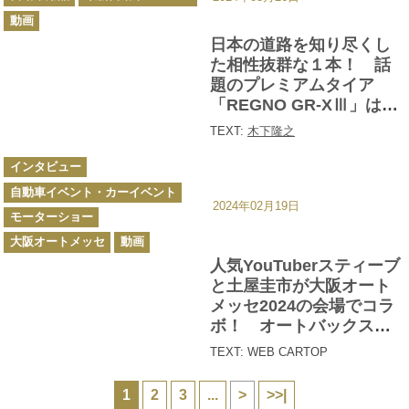
ー
動画
日本の道路を知り尽くし
た相性抜群な１本！ 話
題のプレミアムタイア
「REGNO GR-XⅢ」はプ
レミアムタイヤ日本代表
TEXT:
木下隆之
だった【動画】
カ
インタビュー
テ
ゴ
自動車イベント・カーイベント
リ
ー
2024年02月19日
モーターショー
大阪オートメッセ
動画
人気YouTuberスティーブ
と土屋圭市が大阪オート
メッセ2024の会場でコラ
ボ！ オートバックスブ
ースとスーパーGTブース
TEXT: WEB CARTOP
で大興奮【動画】
1
2
3
...
>
>>|