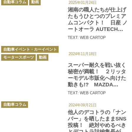
自動車コラム
動画
2025年01月24日
テ
ゴ
湘南の職人たちが仕上げ
リ
ー
たもうひとつのプレミア
ムコンパクト！ 日産 ノ
ートオーラ AUTECH
SPORTS SPECは足まわ
TEXT: WEB CARTOP
りに注目すべし【動画】
カ
自動車イベント・カーイベント
テ
2024年11月18日
ゴ
モータースポーツ
動画
リ
ー
スーパー耐久を戦い抜く
秘密が満載！ ２リッタ
ーモデル市販化へ向けた
動きも!? MAZDA
SPIRIT RACINGが手掛け
TEXT: WEB CARTOP
るロードスターを大解剖
カ
【動画】
自動車コラム
2024年09月21日
テ
ゴ
他人のデコトラの「ナン
リ
ー
バー」を晒したままSNS
投稿！ 絶対やめるべき
とデコトラ誌編集長が訴