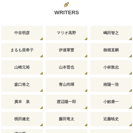
WRITERS
中谷明彦
マリオ高野
嶋田智之
まるも亜希子
伊達軍曹
御堀直嗣
山崎元裕
山本晋也
小林敦志
森口将之
青山尚暉
南陽一浩
廣本 泉
渡辺陽一郎
小鮒康一
桃田健史
藤田竜太
近藤暁史