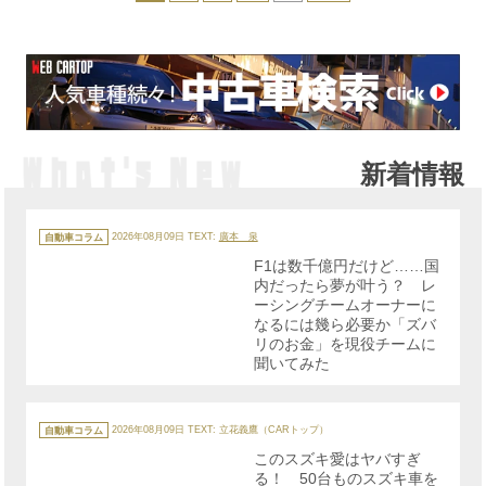
新着情報
カ
テ
自動車コラム
2026年08月09日
TEXT:
廣本 泉
ゴ
リ
F1は数千億円だけど……国
ー
内だったら夢が叶う？ レ
ーシングチームオーナーに
なるには幾ら必要か「ズバ
リのお金」を現役チームに
聞いてみた
カ
テ
自動車コラム
2026年08月09日
TEXT: 立花義鷹（CARトップ）
ゴ
リ
このスズキ愛はヤバすぎ
ー
る！ 50台ものスズキ車を