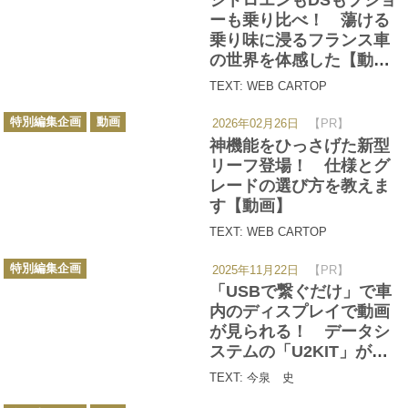
リ
ー
ーも乗り比べ！ 蕩ける
乗り味に浸るフランス車
の世界を体感した【動
画】
TEXT: WEB CARTOP
カ
特別編集企画
動画
2026年02月26日
【PR】
テ
ゴ
神機能をひっさげた新型
リ
ー
リーフ登場！ 仕様とグ
レードの選び方を教えま
す【動画】
TEXT: WEB CARTOP
カ
特別編集企画
2025年11月22日
【PR】
テ
ゴ
「USBで繋ぐだけ」で車
リ
ー
内のディスプレイで動画
が見られる！ データシ
ステムの「U2KIT」が長
距離移動のお供に最高の
TEXT: 今泉 史
アイテムだった
カ