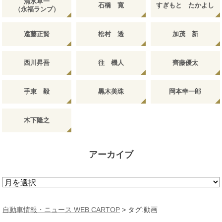
清水草一
石橋 寛
すぎもと たかよし
（永福ランプ）
遠藤正賢
松村 透
加茂 新
西川昇吾
往 機人
齊藤優太
手束 毅
黒木美珠
岡本幸一郎
木下隆之
アーカイブ
ア
ー
カ
自動車情報・ニュース WEB CARTOP
>
タグ:動画
イ