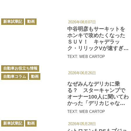
カ
新車試乗記
動画
2026年08月07日
テ
ゴ
中谷明彦もサーキットを
リ
ー
ホンキで攻めたくなった
ＳＵＶ！ キャデラッ
ク・リリックVが速すぎた
【動画】
TEXT: WEB CARTOP
カ
自動車お役立ち情報
テ
2026年06月26日
ゴ
自動車コラム
動画
リ
ー
なぜみんなデリカに乗
る？ スターキャンプで
オーナー100人に聞いてわ
かった「デリカじゃない
とダメ」な理由【動画】
TEXT: WEB CARTOP
カ
新車試乗記
動画
2026年05月28日
テ
ゴ
シトロエンもDSもプジョ