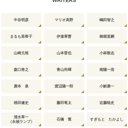
WRITERS
中谷明彦
マリオ高野
嶋田智之
まるも亜希子
伊達軍曹
御堀直嗣
山崎元裕
山本晋也
小林敦志
森口将之
青山尚暉
南陽一浩
廣本 泉
渡辺陽一郎
小鮒康一
桃田健史
藤田竜太
近藤暁史
清水草一
石橋 寛
すぎもと たかよし
（永福ランプ）