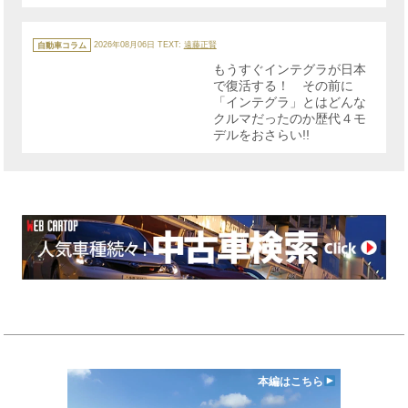
カ
テ
自動車コラム
2026年08月06日
TEXT:
遠藤正賢
ゴ
リ
もうすぐインテグラが日本
ー
で復活する！ その前に
「インテグラ」とはどんな
クルマだったのか歴代４モ
デルをおさらい!!
本編はこちら