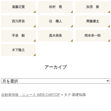
遠藤正賢
松村 透
加茂 新
西川昇吾
往 機人
齊藤優太
手束 毅
黒木美珠
岡本幸一郎
木下隆之
アーカイブ
ア
ー
カ
自動車情報・ニュース WEB CARTOP
>
タグ:基礎知識
イ
ブ