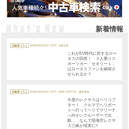
新着情報
カ
テ
自動車コラム
2026年08月06日
TEXT: 山崎元裕
ゴ
リ
これがEV時代に対するロー
ー
タスの回答！ ３人乗りス
ポーツカー「セオリー１」
はロータスファンを納得さ
せられるか？
カ
テ
自動車コラム
2026年08月06日
TEXT: WEB CARTOP 藤田実寿
ゴ
リ
今度のレクサスはヘリコプ
ー
ター！ クルマでヘリポー
トへ行ってヘリでマリーナ
へ向かいクルーザーで出
航……なんて陸海空レクサ
ス三昧が現実に!!