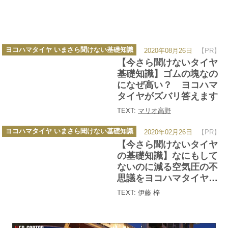
カ
ヨコハマタイヤ いまさら聞けない基礎知識
2020年08月26日
【PR】
テ
ゴ
【今さら聞けないタイヤ
リ
ー
基礎知識】ゴムの塊なの
になぜ高い？ ヨコハマ
タイヤがズバリ答えます
TEXT:
マリオ高野
カ
ヨコハマタイヤ いまさら聞けない基礎知識
2020年02月26日
【PR】
テ
ゴ
【今さら聞けないタイヤ
リ
ー
の基礎知識】なにもして
ないのに減る空気圧の不
思議をヨコハマタイヤに
直撃！
TEXT: 伊藤 梓