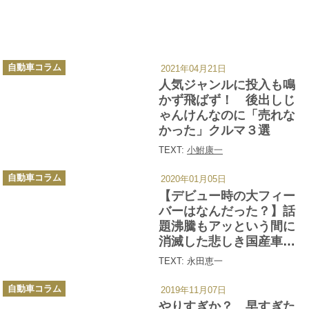
カ
自動車コラム
2021年04月21日
テ
ゴ
人気ジャンルに投入も鳴
リ
ー
かず飛ばず！ 後出しじ
ゃんけんなのに「売れな
かった」クルマ３選
TEXT:
小鮒康一
カ
自動車コラム
2020年01月05日
テ
ゴ
【デビュー時の大フィー
リ
ー
バーはなんだった？】話
題沸騰もアッという間に
消滅した悲しき国産車４
選
TEXT: 永田恵一
カ
自動車コラム
2019年11月07日
テ
ゴ
やりすぎか？ 早すぎた
リ