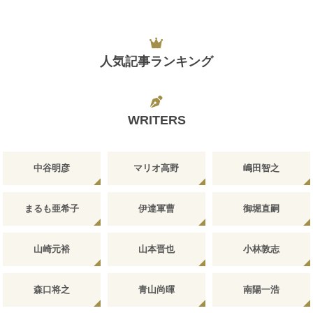
人気記事ランキング
WRITERS
中谷明彦
マリオ高野
嶋田智之
まるも亜希子
伊達軍曹
御堀直嗣
山崎元裕
山本晋也
小林敦志
森口将之
青山尚暉
南陽一浩