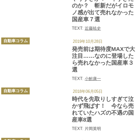
ー
のか？ 斬新だがイロモ
ノ感が出て売れなかった
国産車７選
TEXT:
近藤暁史
カ
自動車コラム
2019年10月28日
テ
ゴ
発売前は期待度MAXで大
リ
ー
注目……なのに登場した
ら売れなかった国産車３
選
TEXT:
小鮒康一
カ
自動車コラム
2018年06月05日
テ
ゴ
時代を先取りしすぎて泣
リ
ー
かず飛ばす！ 今なら売
れていたハズの不遇の国
産車8選
TEXT: 片岡英明
カ