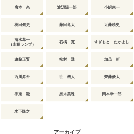
廣本 泉
渡辺陽一郎
小鮒康一
桃田健史
藤田竜太
近藤暁史
清水草一
石橋 寛
すぎもと たかよし
（永福ランプ）
遠藤正賢
松村 透
加茂 新
西川昇吾
往 機人
齊藤優太
手束 毅
黒木美珠
岡本幸一郎
木下隆之
アーカイブ