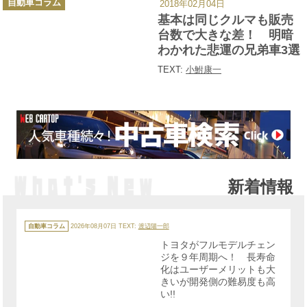
自動車コラム
2018年02月04日
テ
ゴ
基本は同じクルマも販売
リ
ー
台数で大きな差！ 明暗
わかれた悲運の兄弟車3選
TEXT:
小鮒康一
新着情報
カ
テ
自動車コラム
2026年08月07日
TEXT:
渡辺陽一郎
ゴ
リ
トヨタがフルモデルチェン
ー
ジを９年周期へ！ 長寿命
化はユーザーメリットも大
きいが開発側の難易度も高
い!!