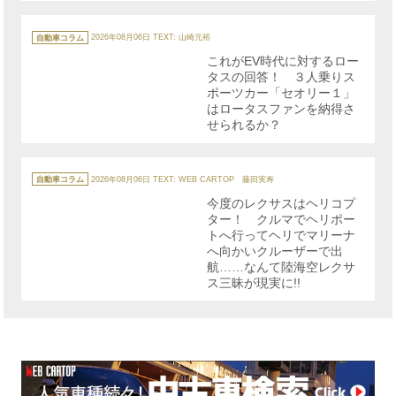
カ
テ
自動車コラム
2026年08月06日
TEXT: 山崎元裕
ゴ
リ
これがEV時代に対するロー
ー
タスの回答！ ３人乗りス
ポーツカー「セオリー１」
はロータスファンを納得さ
せられるか？
カ
テ
自動車コラム
2026年08月06日
TEXT: WEB CARTOP 藤田実寿
ゴ
リ
今度のレクサスはヘリコプ
ー
ター！ クルマでヘリポー
トへ行ってヘリでマリーナ
へ向かいクルーザーで出
航……なんて陸海空レクサ
ス三昧が現実に!!