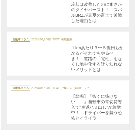
リ
冷却は改善したのにまさか
ー
のタイヤバースト！ スバ
ルBRZが真夏の富士で苦戦
した理由とは
カ
テ
自動車コラム
2026年08月08日
TEXT:
御堀直嗣
ゴ
リ
１kmあたり３〜５億円もか
ー
かるがそれでもやるべ
き！ 道路の「電柱」をな
くし地中化する計り知れな
いメリットとは
カ
テ
自動車コラム
2026年08月08日
TEXT: 戸塚正人（CARトップ）
ゴ
リ
【悲鳴】「抜くに抜けな
ー
い……」自転車の青切符導
入で”車道ハミ出し”が急増
中！ ドライバーを襲う恐
怖とイライラ