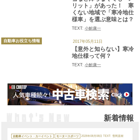
ー
リット」があった！ 寒
くない地域で「寒冷地仕
様車」を選ぶ意味とは？
TEXT:
小鮒康一
カ
自動車お役立ち情報
2017年05月11日
テ
ゴ
【意外と知らない】寒冷
リ
ー
地仕様って何？
TEXT:
小鮒康一
新着情報
カ
テ
自動車イベント・カーイベント
モータースポーツ
2026年08月08日
TEXT: 雪岡直樹
ゴ