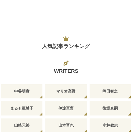
人気記事ランキング
WRITERS
中谷明彦
マリオ高野
嶋田智之
まるも亜希子
伊達軍曹
御堀直嗣
山崎元裕
山本晋也
小林敦志