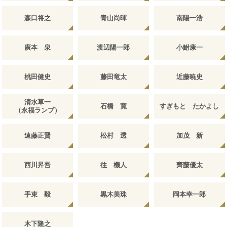
森口将之
青山尚暉
南陽一浩
廣本 泉
渡辺陽一郎
小鮒康一
桃田健史
藤田竜太
近藤暁史
清水草一
石橋 寛
すぎもと たかよし
（永福ランプ）
遠藤正賢
松村 透
加茂 新
西川昇吾
往 機人
齊藤優太
手束 毅
黒木美珠
岡本幸一郎
木下隆之