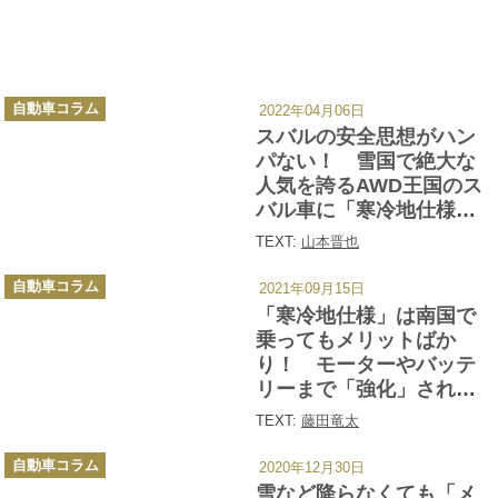
カ
自動車コラム
2022年04月06日
テ
ゴ
スバルの安全思想がハン
リ
ー
パない！ 雪国で絶大な
人気を誇るAWD王国のス
バル車に「寒冷地仕様」
がないワケ
TEXT:
山本晋也
カ
自動車コラム
2021年09月15日
テ
ゴ
「寒冷地仕様」は南国で
リ
ー
乗ってもメリットばか
り！ モーターやバッテ
リーまで「強化」される
その中身
TEXT:
藤田竜太
カ
自動車コラム
2020年12月30日
テ
ゴ
雪など降らなくても「メ
リ