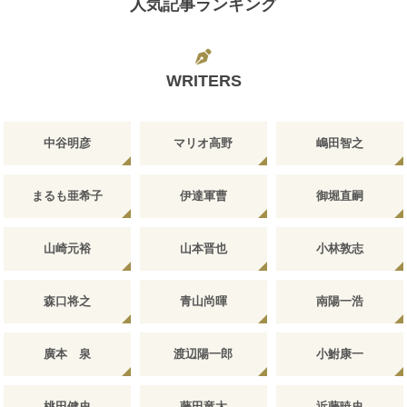
人気記事ランキング
WRITERS
中谷明彦
マリオ高野
嶋田智之
まるも亜希子
伊達軍曹
御堀直嗣
山崎元裕
山本晋也
小林敦志
森口将之
青山尚暉
南陽一浩
廣本 泉
渡辺陽一郎
小鮒康一
桃田健史
藤田竜太
近藤暁史