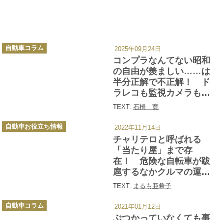
カ
自動車コラム
2025年09月24日
テ
ゴ
コンプラなんてない昭和
リ
ー
の自由が羨ましい……は
半分正解で不正解！ ド
ラレコも監視カメラもな
いから「クルマのトラブ
TEXT:
石橋 寛
ル」も想像を絶する悪質
カ
っぷりだった
自動車お役立ち情報
2022年11月14日
テ
ゴ
チャリテロと呼ばれる
リ
ー
「当たり屋」まで存
在！ 危険な自転車が跋
扈するなかクルマの運転
者はどう防御すべきか？
TEXT:
まるも亜希子
カ
自動車コラム
2021年01月12日
テ
ゴ
ぶつかっていなくても事
リ