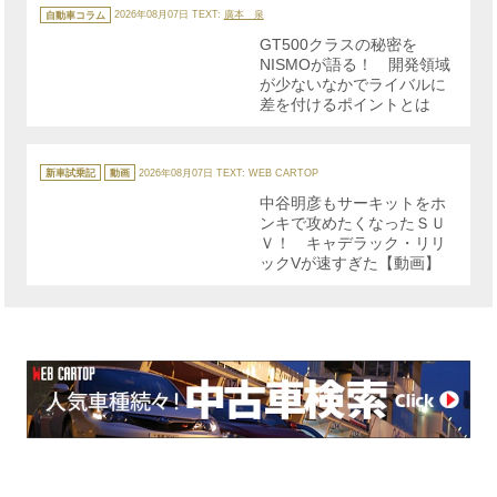
カ
テ
自動車コラム
2026年08月07日
TEXT:
廣本 泉
ゴ
リ
GT500クラスの秘密を
ー
NISMOが語る！ 開発領域
が少ないなかでライバルに
差を付けるポイントとは
カ
テ
新車試乗記
動画
2026年08月07日
TEXT: WEB CARTOP
ゴ
リ
中谷明彦もサーキットをホ
ー
ンキで攻めたくなったＳＵ
Ｖ！ キャデラック・リリ
ックVが速すぎた【動画】