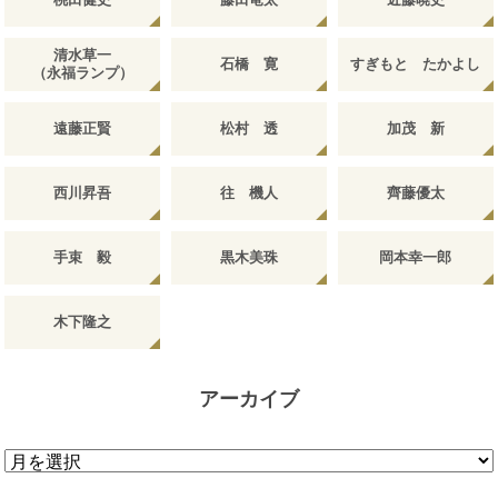
清水草一
石橋 寛
すぎもと たかよし
（永福ランプ）
遠藤正賢
松村 透
加茂 新
西川昇吾
往 機人
齊藤優太
手束 毅
黒木美珠
岡本幸一郎
木下隆之
アーカイブ
ア
ー