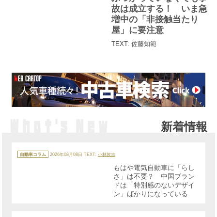
ー
故は成立する！ いま急
増中の「非接触当たり
屋」に要注意
TEXT: 佐藤知範
新着情報
カ
テ
自動車コラム
2026年08月08日
TEXT:
小林敦志
ゴ
リ
もはや電気自動車に「らし
ー
さ」は不要？ 中国ブラン
ドは「特別感のないデザイ
ン」ばかりになっている