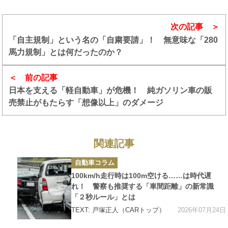
次の記事
「自主規制」という名の「自粛要請」！ 無意味な「280
馬力規制」とは何だったのか？
前の記事
日本を支える「軽自動車」が危機！ 純ガソリン車の販
売禁止がもたらす「想像以上」のダメージ
関連記事
カ
自動車コラム
テ
ゴ
100km/h走行時は100m空ける……は時代遅
リ
ー
れ！ 警察も推奨する「車間距離」の新常識
「２秒ルール」とは
2026年07月24日
TEXT: 戸塚正人（CARトップ）