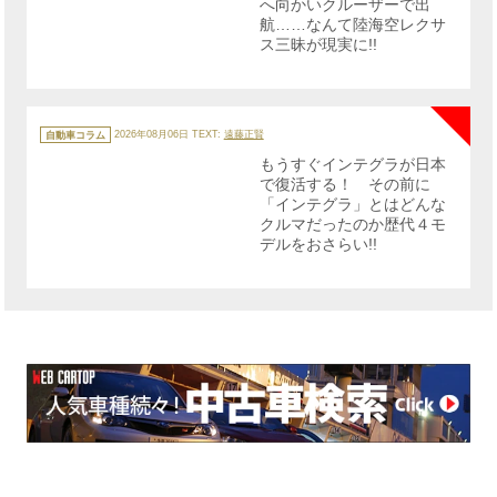
へ向かいクルーザーで出
航……なんて陸海空レクサ
ス三昧が現実に!!
NE
カ
テ
自動車コラム
2026年08月06日
TEXT:
遠藤正賢
ゴ
リ
もうすぐインテグラが日本
ー
で復活する！ その前に
「インテグラ」とはどんな
クルマだったのか歴代４モ
デルをおさらい!!