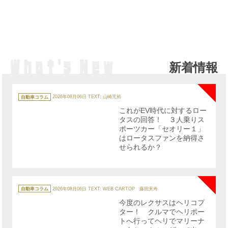
新着情報
NE
カ
テ
自動車コラム
2026年08月06日
TEXT: 山崎元裕
ゴ
リ
これがEV時代に対するロー
ー
タスの回答！ ３人乗りス
ポーツカー「セオリー１」
はロータスファンを納得さ
せられるか？
NE
カ
テ
自動車コラム
2026年08月06日
TEXT: WEB CARTOP 藤田実寿
ゴ
リ
今度のレクサスはヘリコプ
ー
ター！ クルマでヘリポー
トへ行ってヘリでマリーナ