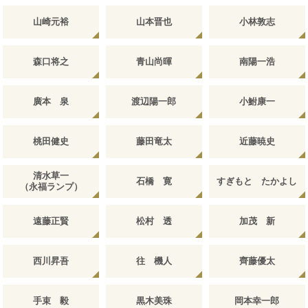
山崎元裕
山本晋也
小林敦志
森口将之
青山尚暉
南陽一浩
廣本 泉
渡辺陽一郎
小鮒康一
桃田健史
藤田竜太
近藤暁史
清水草一
石橋 寛
すぎもと たかよし
（永福ランプ）
遠藤正賢
松村 透
加茂 新
西川昇吾
往 機人
齊藤優太
手束 毅
黒木美珠
岡本幸一郎