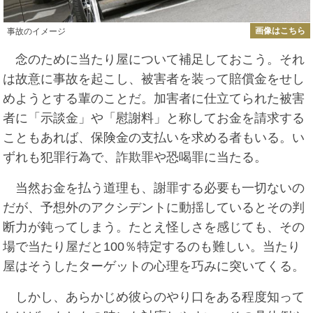
画像はこちら
事故のイメージ
念のために当たり屋について補足しておこう。それ
は故意に事故を起こし、被害者を装って賠償金をせし
めようとする輩のことだ。加害者に仕立てられた被害
者に「示談金」や「慰謝料」と称してお金を請求する
こともあれば、保険金の支払いを求める者もいる。い
ずれも犯罪行為で、詐欺罪や恐喝罪に当たる。
当然お金を払う道理も、謝罪する必要も一切ないの
だが、予想外のアクシデントに動揺しているとその判
断力が鈍ってしまう。たとえ怪しさを感じても、その
場で当たり屋だと100％特定するのも難しい。当たり
屋はそうしたターゲットの心理を巧みに突いてくる。
しかし、あらかじめ彼らのやり口をある程度知って