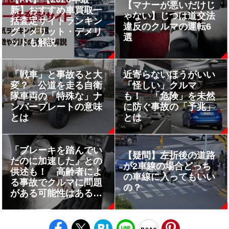
【マナーが悪いだけじ
新】おすすめ車買取一
ゃない】じつは道交法
括査定サイトランキン
違反のクルマの運転6
グ｜メリット・デメリ
選
ットも解説
「戦車」と事故ると大
近寄らないほうがいい
変？ 公道を走る自衛
「怪しい」クルマ
隊車両の「特殊な」ナ
も！ 「危険」を未然
ンバープレートの意味
に防ぐ事故の「予兆」
とは
とは
「ブレーキを踏んでい
【疑問】左折後の道路
たのに加速した」との
が2車線の場合どっち
供述も！ 高齢者によ
の車線に入ってもいい
る事故でクルマに問題
の？
がある可能性はあるの
か？