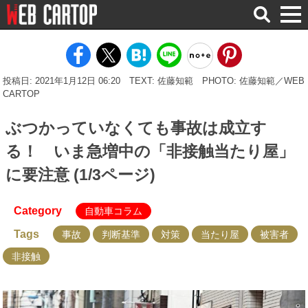
検
索
投稿日: 2021年1月12日 06:20
TEXT: 佐藤知範
PHOTO: 佐藤知範／WEB
CARTOP
ぶつかっていなくても事故は成立す
る！ いま急増中の「非接触当たり屋」
に要注意 (1/3ページ)
Category
自動車コラム
Tags
事故
判断基準
対策
当たり屋
被害者
非接触