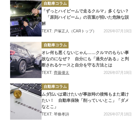
カ
自動車コラム
テ
ゴ
「ずっとハイビームで走るクルマ」多くない？
リ
ー
「原則ハイビーム」の言葉が招いた危険な誤
解
2026年07月19日
TEXT: 戸塚正人（CARトップ）
カ
自動車コラム
テ
ゴ
オレ何も悪くないじゃん……クルマのもらい事
リ
ー
故なのになぜ？ 自分にも「過失がある」と判
断されるケースと自分を守る方法とは
2026年07月19日
TEXT:
齊藤優太
カ
自動車コラム
テ
ゴ
ムダ払いは避けたいが事故時の後悔もまた避け
リ
ー
たい！ 自動車保険「削っていいとこ」「ダメ
なとこ」
2026年07月18日
TEXT: 琴條孝詩