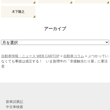
木下隆之
アーカイブ
ア
ー
カ
自動車情報・ニュース WEB CARTOP
>
自動車コラム
>
ぶつかってい
イ
なくても事故は成立する！ いま急増中の「非接触当たり屋」に要注
ブ
意
新車試乗記
中古車検索