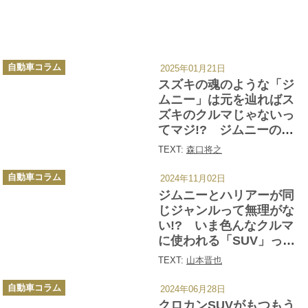
カ
自動車コラム
2025年01月21日
テ
ゴ
スズキの魂のような「ジ
リ
ー
ムニー」は元を辿ればス
ズキのクルマじゃないっ
てマジ!? ジムニーの出
自と最強オフローダーと
TEXT:
森口将之
呼ばれるワケ
カ
自動車コラム
2024年11月02日
テ
ゴ
ジムニーとハリアーが同
リ
ー
じジャンルって無理がな
い!? いま色んなクルマ
に使われる「SUV」って
何？
TEXT:
山本晋也
カ
自動車コラム
2024年06月28日
テ
ゴ
クロカンSUVがもつもう
リ