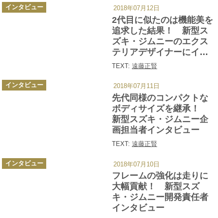
カ
インタビュー
2018年07月12日
テ
ゴ
2代目に似たのは機能美を
リ
ー
追求した結果！ 新型ス
ズキ・ジムニーのエクス
テリアデザイナーにイン
タビュー
TEXT:
遠藤正賢
カ
インタビュー
2018年07月11日
テ
ゴ
先代同様のコンパクトな
リ
ー
ボディサイズを継承！
新型スズキ・ジムニー企
画担当者インタビュー
TEXT:
遠藤正賢
カ
インタビュー
2018年07月10日
テ
ゴ
フレームの強化は走りに
リ
ー
大幅貢献！ 新型スズ
キ・ジムニー開発責任者
インタビュー