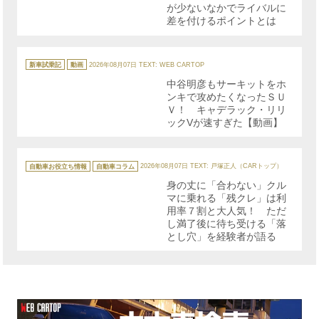
が少ないなかでライバルに
差を付けるポイントとは
カ
テ
新車試乗記
動画
2026年08月07日
TEXT: WEB CARTOP
ゴ
リ
中谷明彦もサーキットをホ
ー
ンキで攻めたくなったＳＵ
Ｖ！ キャデラック・リリ
ックVが速すぎた【動画】
カ
テ
自動車お役立ち情報
自動車コラム
2026年08月07日
TEXT: 戸塚正人（CARトップ）
ゴ
リ
身の丈に「合わない」クル
ー
マに乗れる「残クレ」は利
用率７割と大人気！ ただ
し満了後に待ち受ける「落
とし穴」を経験者が語る