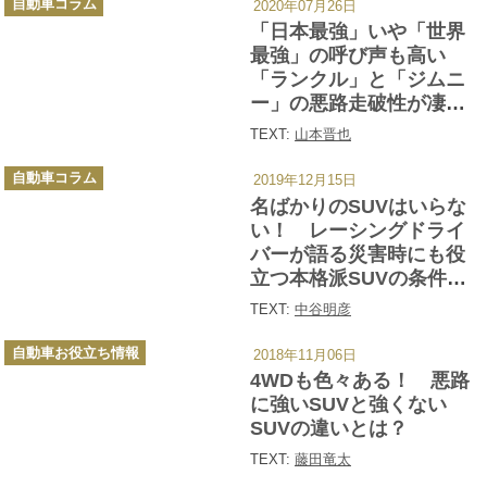
自動車コラム
2020年07月26日
テ
ゴ
「日本最強」いや「世界
リ
ー
最強」の呼び声も高い
「ランクル」と「ジムニ
ー」の悪路走破性が凄す
ぎた！
TEXT:
山本晋也
カ
自動車コラム
2019年12月15日
テ
ゴ
名ばかりのSUVはいらな
リ
ー
い！ レーシングドライ
バーが語る災害時にも役
立つ本格派SUVの条件と
は
TEXT:
中谷明彦
カ
自動車お役立ち情報
2018年11月06日
テ
ゴ
4WDも色々ある！ 悪路
リ
ー
に強いSUVと強くない
SUVの違いとは？
TEXT:
藤田竜太