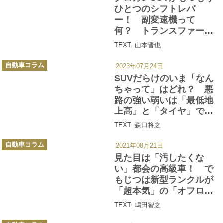
ー
ひとつのシフトレバ
ー！ 副変速機って
何？ トランスファーと
何が違う？
TEXT:
山本晋也
カ
自動車コラム
2023年07月24日
テ
ゴ
SUVだらけのいま「なん
リ
ー
ちゃって」はどれ？ 悪
路の強い弱いは「最低地
上高」と「タイヤ」でチ
ェックが正解だった
TEXT:
森口将之
カ
自動車コラム
2021年08月21日
テ
ゴ
見た目は「汚したくな
リ
ー
い」都会の高級車！ で
もじつは新型ランクルが
「超本気」の「オフロー
ダー」である６つの理由
TEXT:
嶋田智之
カ