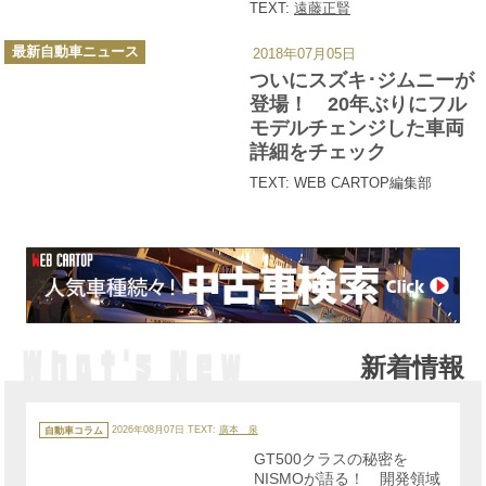
TEXT:
遠藤正賢
カ
最新自動車ニュース
2018年07月05日
テ
ゴ
ついにスズキ･ジムニーが
リ
ー
登場！ 20年ぶりにフル
モデルチェンジした車両
詳細をチェック
TEXT: WEB CARTOP編集部
新着情報
カ
テ
自動車コラム
2026年08月07日
TEXT:
廣本 泉
ゴ
リ
GT500クラスの秘密を
ー
NISMOが語る！ 開発領域