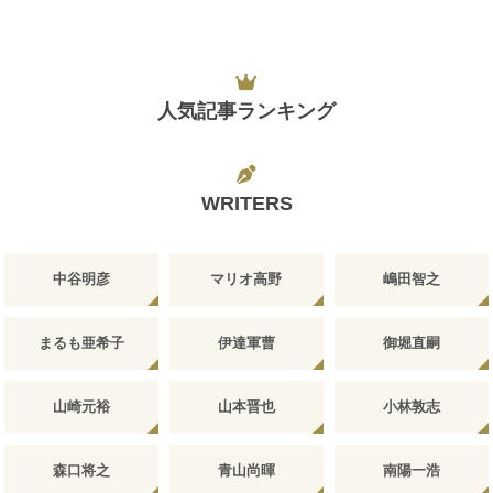
人気記事ランキング
WRITERS
中谷明彦
マリオ高野
嶋田智之
まるも亜希子
伊達軍曹
御堀直嗣
山崎元裕
山本晋也
小林敦志
森口将之
青山尚暉
南陽一浩