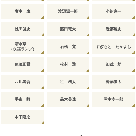
廣本 泉
渡辺陽一郎
小鮒康一
桃田健史
藤田竜太
近藤暁史
清水草一
石橋 寛
すぎもと たかよし
（永福ランプ）
遠藤正賢
松村 透
加茂 新
西川昇吾
往 機人
齊藤優太
手束 毅
黒木美珠
岡本幸一郎
木下隆之