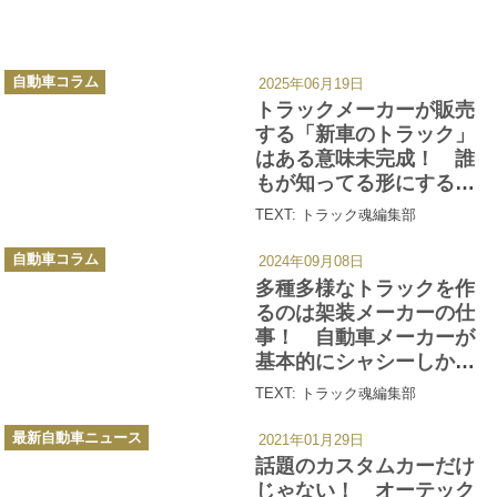
カ
自動車コラム
2025年06月19日
テ
ゴ
トラックメーカーが販売
リ
ー
する「新車のトラック」
はある意味未完成！ 誰
もが知ってる形にする
「架装メーカー」の仕事
TEXT: トラック魂編集部
とは？
カ
自動車コラム
2024年09月08日
テ
ゴ
多種多様なトラックを作
リ
ー
るのは架装メーカーの仕
事！ 自動車メーカーが
基本的にシャシーしか手
がけない理由とは
TEXT: トラック魂編集部
カ
最新自動車ニュース
2021年01月29日
テ
ゴ
話題のカスタムカーだけ
リ
ー
じゃない！ オーテック