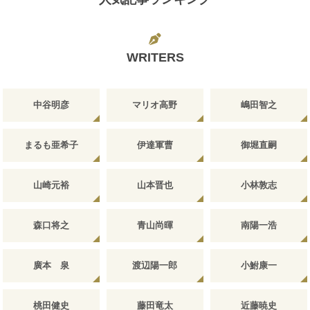
WRITERS
中谷明彦
マリオ高野
嶋田智之
まるも亜希子
伊達軍曹
御堀直嗣
山崎元裕
山本晋也
小林敦志
森口将之
青山尚暉
南陽一浩
廣本 泉
渡辺陽一郎
小鮒康一
桃田健史
藤田竜太
近藤暁史