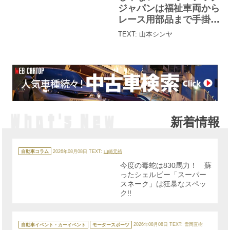
ジャパンは福祉車両から
レース用部品まで手掛け
る職人集団
TEXT: 山本シンヤ
新着情報
カ
テ
自動車コラム
2026年08月08日
TEXT:
山崎元裕
ゴ
リ
今度の毒蛇は830馬力！ 蘇
ー
ったシェルビー「スーパー
スネーク」は狂暴なスペッ
ク!!
カ
テ
自動車イベント・カーイベント
モータースポーツ
2026年08月08日
TEXT: 雪岡直樹
ゴ