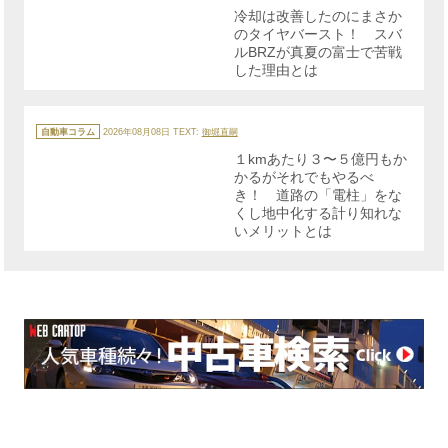
リ
冷却は改善したのにまさか
ー
のタイヤバースト！ スバ
ルBRZが真夏の富士で苦戦
した理由とは
カ
テ
自動車コラム
2026年08月08日
TEXT:
御堀直嗣
ゴ
リ
１kmあたり３〜５億円もか
ー
かるがそれでもやるべ
き！ 道路の「電柱」をな
くし地中化する計り知れな
いメリットとは