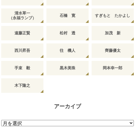
清水草一
石橋 寛
すぎもと たかよし
（永福ランプ）
遠藤正賢
松村 透
加茂 新
西川昇吾
往 機人
齊藤優太
手束 毅
黒木美珠
岡本幸一郎
木下隆之
アーカイブ
ア
ー