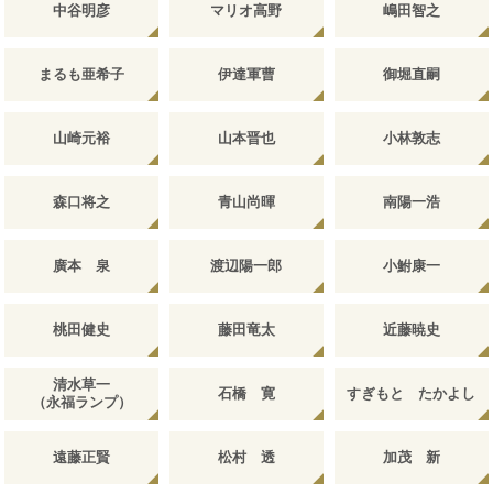
中谷明彦
マリオ高野
嶋田智之
まるも亜希子
伊達軍曹
御堀直嗣
山崎元裕
山本晋也
小林敦志
森口将之
青山尚暉
南陽一浩
廣本 泉
渡辺陽一郎
小鮒康一
桃田健史
藤田竜太
近藤暁史
清水草一
石橋 寛
すぎもと たかよし
（永福ランプ）
遠藤正賢
松村 透
加茂 新