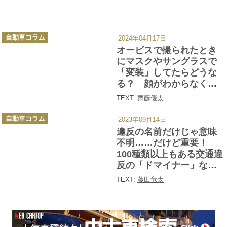
カ
自動車コラム
2024年04月17日
テ
ゴ
オービスで撮られたとき
リ
ー
にマスクやサングラスで
「変装」してたらどうな
る？ 顔がわからなくて
も逃れることは基本不可
TEXT:
齊藤優太
能だった
カ
自動車コラム
2023年09月14日
テ
ゴ
違反の名前だけじゃ意味
リ
ー
不明……だけど重要！
100種類以上もある交通違
反の「ドマイナー」なも
のを調べてみた
TEXT:
藤田竜太