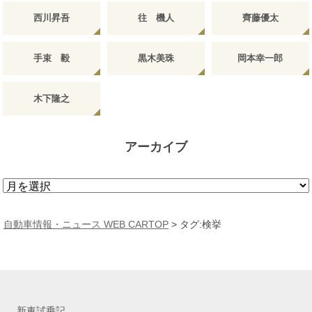
西川昇吾
往 機人
齊藤優太
手束 毅
黒木美珠
岡本幸一郎
木下隆之
アーカイブ
ア
ー
カ
自動車情報・ニュース WEB CARTOP
>
タグ:検挙
イ
ブ
新車試乗記