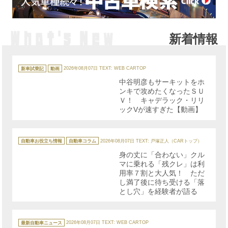
新着情報
カ
テ
新車試乗記
動画
2026年08月07日
TEXT: WEB CARTOP
ゴ
リ
中谷明彦もサーキットをホ
ー
ンキで攻めたくなったＳＵ
Ｖ！ キャデラック・リリ
ックVが速すぎた【動画】
カ
テ
自動車お役立ち情報
自動車コラム
2026年08月07日
TEXT: 戸塚正人（CARトップ）
ゴ
リ
身の丈に「合わない」クル
ー
マに乗れる「残クレ」は利
用率７割と大人気！ ただ
し満了後に待ち受ける「落
とし穴」を経験者が語る
カ
テ
最新自動車ニュース
2026年08月07日
TEXT: WEB CARTOP
ゴ