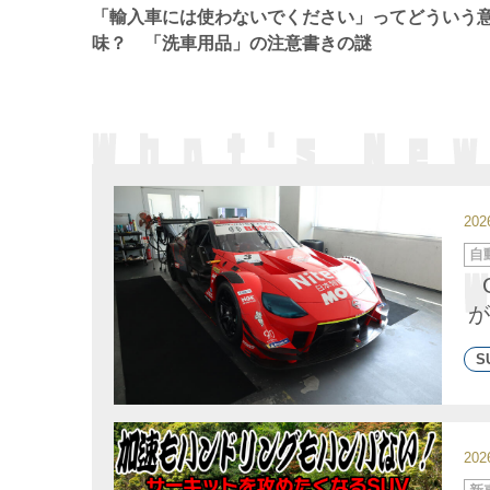
ー
「輸入車には使わないでください」ってどういう
味？ 「洗車用品」の注意書きの謎
20
カ
自
テ
ゴ
リ
ー
が
S
20
カ