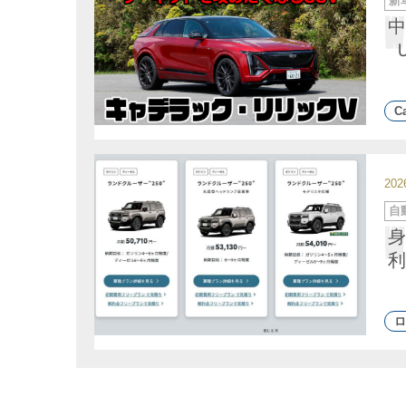
新
テ
ゴ
中
リ
ー
Ca
20
カ
自
テ
ゴ
身
リ
ー
利
ロ