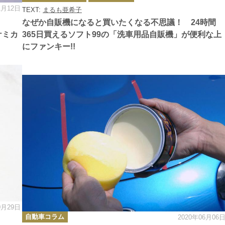
ゴ
1月12日
TEXT:
まるも亜希子
リ
ー
なぜか自販機になると買いたくなる不思議！ 24時間
ケミカ
365日買えるソフト99の「洗車用品自販機」が便利な上
にファンキー!!
0月29日
カ
自動車コラム
2020年06月06
テ