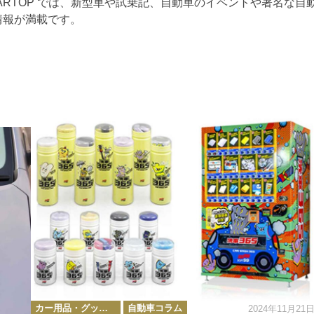
ARTOP では、新型車や試乗記、自動車のイベントや著名な自
情報が満載です。
カ
カー用品・グッズ情報
自動車コラム
2024年11月21
テ