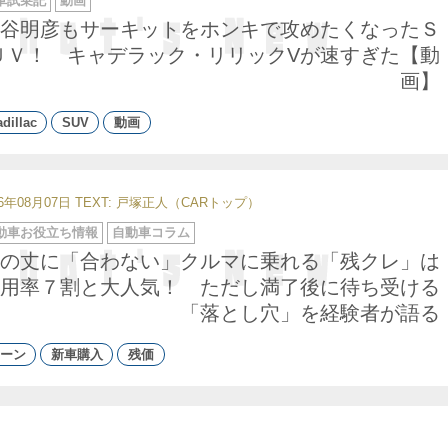
車試乗記
動画
谷明彦もサーキットをホンキで攻めたくなったＳ
ＵＶ！ キャデラック・リリックVが速すぎた【動
画】
dillac
SUV
動画
26年08月07日
TEXT: 戸塚正人（CARトップ）
動車お役立ち情報
自動車コラム
の丈に「合わない」クルマに乗れる「残クレ」は
用率７割と大人気！ ただし満了後に待ち受ける
「落とし穴」を経験者が語る
ーン
新車購入
残価