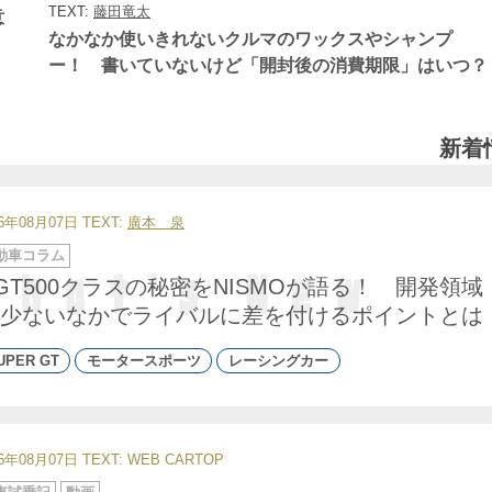
ゴ
TEXT:
藤田竜太
リ
意
ー
なかなか使いきれないクルマのワックスやシャンプ
ー！ 書いていないけど「開封後の消費期限」はいつ？
新着
26年08月07日
TEXT:
廣本 泉
動車コラム
GT500クラスの秘密をNISMOが語る！ 開発領域
少ないなかでライバルに差を付けるポイントとは
UPER GT
モータースポーツ
レーシングカー
26年08月07日
TEXT: WEB CARTOP