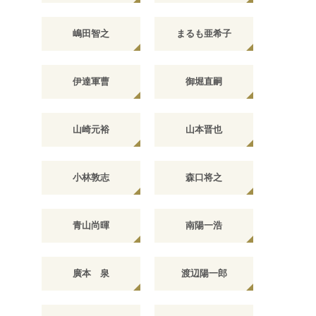
嶋田智之
まるも亜希子
伊達軍曹
御堀直嗣
山崎元裕
山本晋也
小林敦志
森口将之
青山尚暉
南陽一浩
廣本 泉
渡辺陽一郎