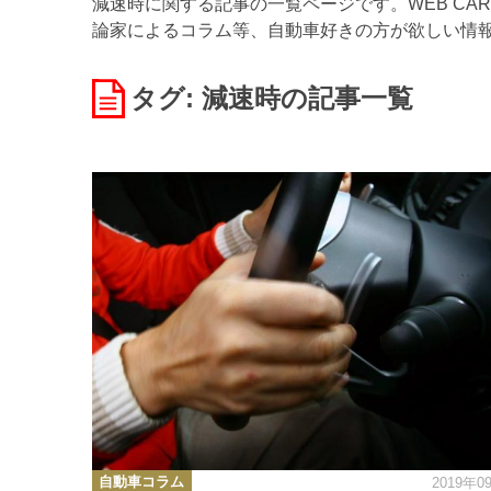
減速時に関する記事の一覧ページです。WEB CA
論家によるコラム等、自動車好きの方が欲しい情
タグ: 減速時
の記事一覧
カ
自動車コラム
2019年0
テ