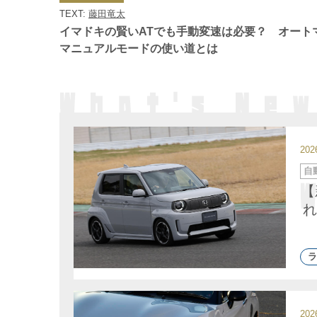
ゴ
TEXT:
藤田竜太
リ
ー
イマドキの賢いATでも手動変速は必要？ オート
マニュアルモードの使い道とは
20
カ
自
テ
ゴ
【
リ
ー
れ
ラ
20