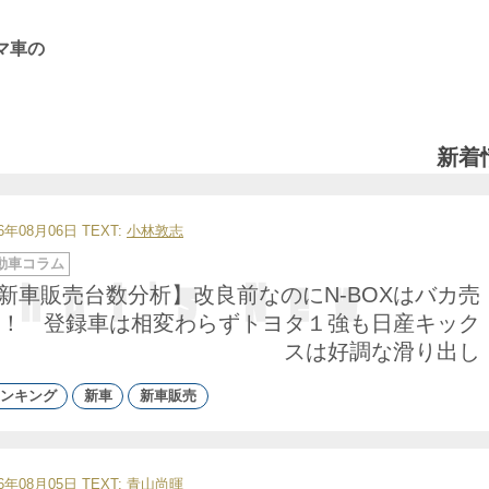
マ車の
新着
26年08月06日
TEXT:
小林敦志
動車コラム
新車販売台数分析】改良前なのにN-BOXはバカ売
！ 登録車は相変わらずトヨタ１強も日産キック
スは好調な滑り出し
ンキング
新車
新車販売
26年08月05日
TEXT:
青山尚暉