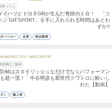
動車コラム
ダイハツとトヨタGRが生んだ奇跡の１台！ 「コ
ペン GR SPORT」を手に入れられる時間はあとわ
ずか!!
ポーツカー
名車
軽自動車
26年08月05日
TEXT: WEB CARTOP
車試乗記
動画
型A6はスタイリッシュなだけでなくパフォーマン
も超一流！ 中谷明彦も新世代クワトロに酔いし
れた【動画】
ダン
輸入車