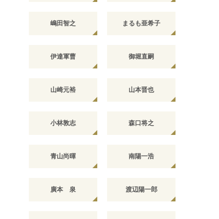
嶋田智之
まるも亜希子
伊達軍曹
御堀直嗣
山崎元裕
山本晋也
小林敦志
森口将之
青山尚暉
南陽一浩
廣本 泉
渡辺陽一郎