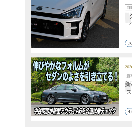
カ
自
テ
ゴ
リ
ー
ス
20
カ
新
テ
ゴ
新
リ
ー
ス
セ