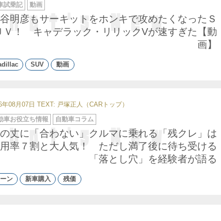
車試乗記
動画
谷明彦もサーキットをホンキで攻めたくなったＳ
ＵＶ！ キャデラック・リリックVが速すぎた【動
画】
dillac
SUV
動画
26年08月07日
TEXT: 戸塚正人（CARトップ）
動車お役立ち情報
自動車コラム
の丈に「合わない」クルマに乗れる「残クレ」は
用率７割と大人気！ ただし満了後に待ち受ける
「落とし穴」を経験者が語る
ーン
新車購入
残価