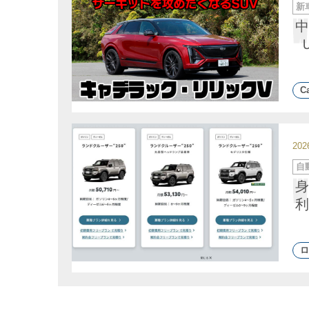
カ
新
テ
ゴ
中
リ
ー
Ca
20
カ
自
テ
ゴ
身
リ
ー
利
ロ