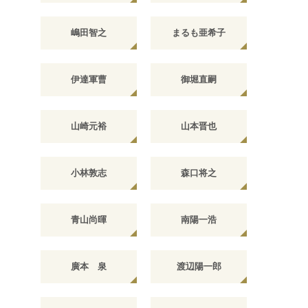
嶋田智之
まるも亜希子
伊達軍曹
御堀直嗣
山崎元裕
山本晋也
小林敦志
森口将之
青山尚暉
南陽一浩
廣本 泉
渡辺陽一郎