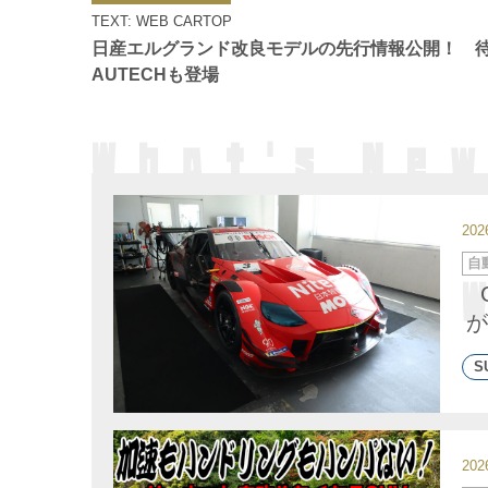
ゴ
TEXT: WEB CARTOP
リ
ー
日産エルグランド改良モデルの先行情報公開！ 
AUTECHも登場
20
カ
自
テ
ゴ
リ
ー
が
S
20