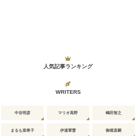
人気記事ランキング
WRITERS
中谷明彦
マリオ高野
嶋田智之
まるも亜希子
伊達軍曹
御堀直嗣