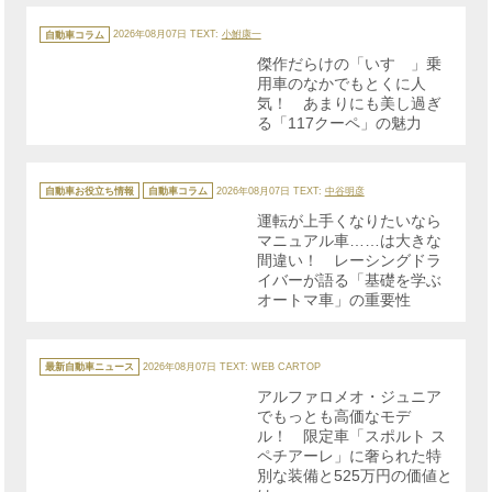
カ
テ
自動車コラム
2026年08月07日
TEXT:
小鮒康一
ゴ
リ
傑作だらけの「いすゞ」乗
ー
用車のなかでもとくに人
気！ あまりにも美し過ぎ
る「117クーペ」の魅力
カ
テ
自動車お役立ち情報
自動車コラム
2026年08月07日
TEXT:
中谷明彦
ゴ
リ
運転が上手くなりたいなら
ー
マニュアル車……は大きな
間違い！ レーシングドラ
イバーが語る「基礎を学ぶ
オートマ車」の重要性
カ
テ
最新自動車ニュース
2026年08月07日
TEXT: WEB CARTOP
ゴ
リ
アルファロメオ・ジュニア
ー
でもっとも高価なモデ
ル！ 限定車「スポルト ス
ペチアーレ」に奢られた特
別な装備と525万円の価値と