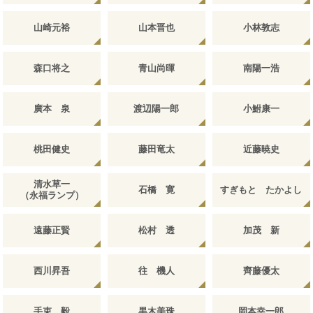
山崎元裕
山本晋也
小林敦志
森口将之
青山尚暉
南陽一浩
廣本 泉
渡辺陽一郎
小鮒康一
桃田健史
藤田竜太
近藤暁史
清水草一
石橋 寛
すぎもと たかよし
（永福ランプ）
遠藤正賢
松村 透
加茂 新
西川昇吾
往 機人
齊藤優太
手束 毅
黒木美珠
岡本幸一郎