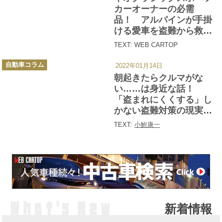
ー
カーオーナーの必需
品！ アルパインが手掛
ける愛車を盗難から救う
GPSトラッカー「マモル
TEXT: WEB CARTOP
カ」を使ってみた
カ
自動車コラム
2022年01月14日
テ
ゴ
朝起きたらクルマがな
リ
ー
い……は身近な話！
「盗まれにくくする」し
かない盗難対策の現実と
は
TEXT:
小鮒康一
新着情報