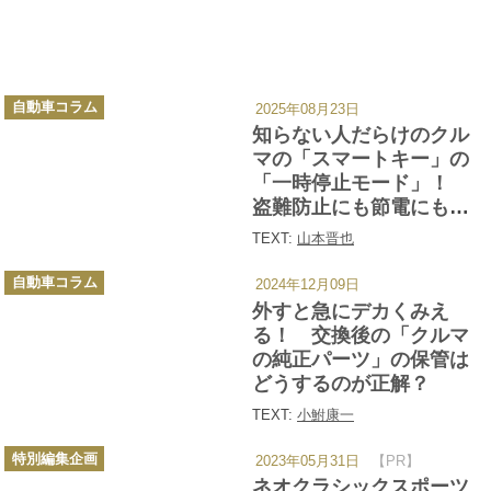
カ
自動車コラム
2025年08月23日
テ
ゴ
知らない人だらけのクル
リ
ー
マの「スマートキー」の
「一時停止モード」！
盗難防止にも節電にも有
効だからいますぐやって!!
TEXT:
山本晋也
カ
自動車コラム
2024年12月09日
テ
ゴ
外すと急にデカくみえ
リ
ー
る！ 交換後の「クルマ
の純正パーツ」の保管は
どうするのが正解？
TEXT:
小鮒康一
カ
特別編集企画
2023年05月31日
【PR】
テ
ゴ
ネオクラシックスポーツ
リ