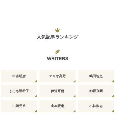
人気記事ランキング
WRITERS
中谷明彦
マリオ高野
嶋田智之
まるも亜希子
伊達軍曹
御堀直嗣
山崎元裕
山本晋也
小林敦志