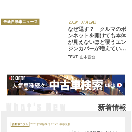
カ
最新自動車ニュース
2019年07月19日
テ
ゴ
なぜ隠す？ クルマのボ
リ
ー
ンネットを開けても本体
が見えないほど覆うエン
ジンカバーが増えている
ワケ
TEXT:
山本晋也
新着情報
カ
テ
自動車コラム
2026年08月09日
TEXT: 中谷明彦
ゴ
リ