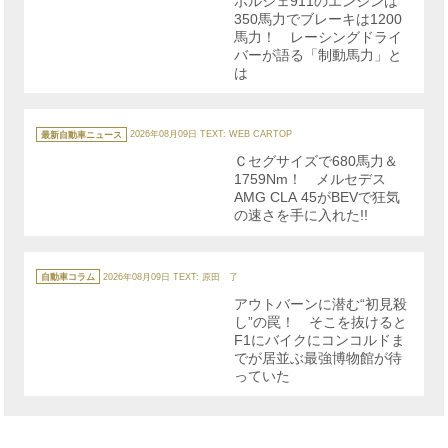
ポルシェ911のエンジンは
ー
350馬力でブレーキは1200
馬力！ レーシングドライ
バーが語る「制動馬力」と
は
カ
テ
最新自動車ニュース
2026年08月09日
TEXT: WEB CARTOP
ゴ
リ
Ｃセグサイズで680馬力＆
ー
1759Nm！ メルセデス
AMG CLA 45がBEVで狂気
の速さを手に入れた!!
カ
テ
自動車コラム
2026年08月09日
TEXT: 原田 了
ゴ
リ
アウトバーンに潜む“初見殺
ー
し”の罠！ そこを抜けると
F1にバイクにコンコルドま
でが居並ぶ最強博物館が待
っていた