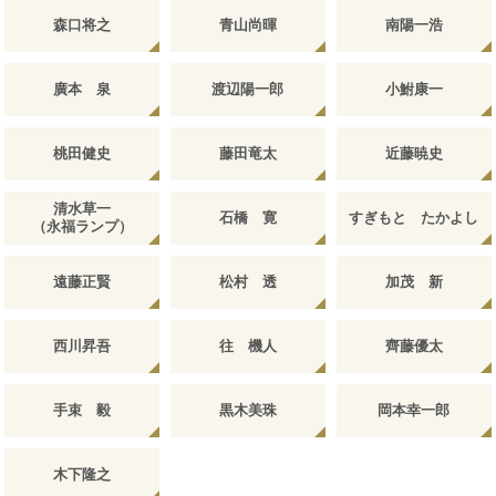
森口将之
青山尚暉
南陽一浩
廣本 泉
渡辺陽一郎
小鮒康一
桃田健史
藤田竜太
近藤暁史
清水草一
石橋 寛
すぎもと たかよし
（永福ランプ）
遠藤正賢
松村 透
加茂 新
西川昇吾
往 機人
齊藤優太
手束 毅
黒木美珠
岡本幸一郎
木下隆之