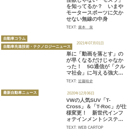
を知ってるか？ いまや
モータースポーツに欠か
せない無線の中身
TEXT:
廣本 泉
カ
自動車コラム
テ
2021年07月01日
ゴ
自動車先進技術・テクノロジーニュース
リ
ー
単に「動画を落とす」の
が早くなるだけじゃなか
った！ 5G通信が「クル
マ社会」に与える強大な
インパクトとは
TEXT:
近藤暁史
カ
最新自動車ニュース
2020年12月06日
テ
ゴ
VWの人気SUV「T-
リ
ー
Cross」＆「T-Roc」が仕
様変更！ 新世代インフ
ォテインメントシステム
を搭載
TEXT: WEB CARTOP