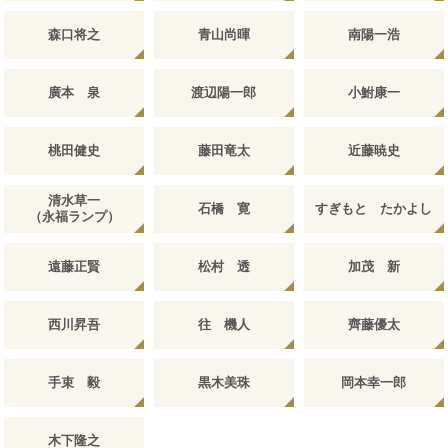
森口将之
青山尚暉
南陽一浩
廣本 泉
渡辺陽一郎
小鮒康一
桃田健史
藤田竜太
近藤暁史
清水草一
石橋 寛
すぎもと たかよし
（永福ランプ）
遠藤正賢
松村 透
加茂 新
西川昇吾
往 機人
齊藤優太
手束 毅
黒木美珠
岡本幸一郎
木下隆之