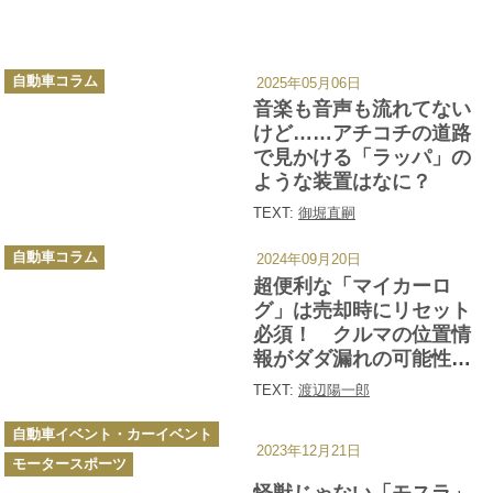
カ
自動車コラム
2025年05月06日
テ
ゴ
音楽も音声も流れてない
リ
ー
けど……アチコチの道路
で見かける「ラッパ」の
ような装置はなに？
TEXT:
御堀直嗣
カ
自動車コラム
2024年09月20日
テ
ゴ
超便利な「マイカーロ
リ
ー
グ」は売却時にリセット
必須！ クルマの位置情
報がダダ漏れの可能性が
あった
TEXT:
渡辺陽一郎
カ
自動車イベント・カーイベント
テ
2023年12月21日
ゴ
モータースポーツ
リ
ー
怪獣じゃない「モスラ」