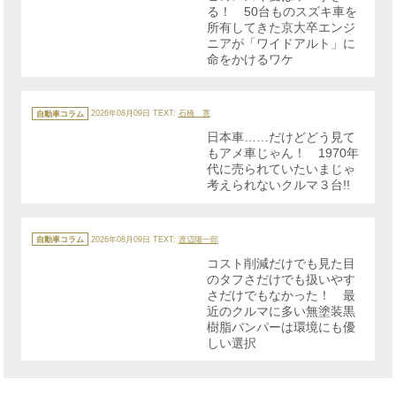
る！ 50台ものスズキ車を
所有してきた京大卒エンジ
ニアが「ワイドアルト」に
命をかけるワケ
カ
テ
自動車コラム
2026年08月09日
TEXT:
石橋 寛
ゴ
リ
日本車……だけどどう見て
ー
もアメ車じゃん！ 1970年
代に売られていたいまじゃ
考えられないクルマ３台!!
カ
テ
自動車コラム
2026年08月09日
TEXT:
渡辺陽一郎
ゴ
リ
コスト削減だけでも見た目
ー
のタフさだけでも扱いやす
さだけでもなかった！ 最
近のクルマに多い無塗装黒
樹脂バンパーは環境にも優
しい選択