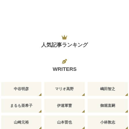
人気記事ランキング
WRITERS
中谷明彦
マリオ高野
嶋田智之
まるも亜希子
伊達軍曹
御堀直嗣
山崎元裕
山本晋也
小林敦志