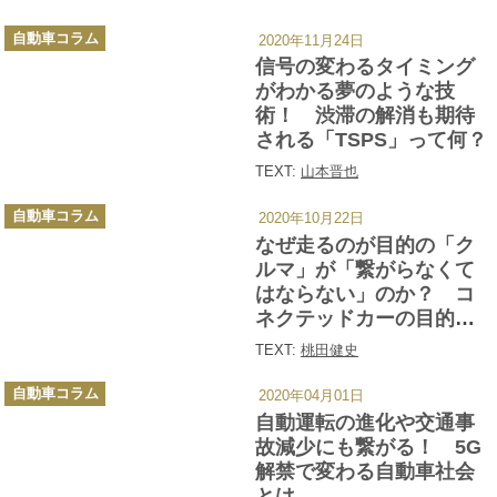
カ
自動車コラム
2020年11月24日
テ
ゴ
信号の変わるタイミング
リ
ー
がわかる夢のような技
術！ 渋滞の解消も期待
される「TSPS」って何？
TEXT:
山本晋也
カ
自動車コラム
2020年10月22日
テ
ゴ
なぜ走るのが目的の「ク
リ
ー
ルマ」が「繋がらなくて
はならない」のか？ コ
ネクテッドカーの目的と
行きつく先とは
TEXT:
桃田健史
カ
自動車コラム
2020年04月01日
テ
ゴ
自動運転の進化や交通事
リ
ー
故減少にも繋がる！ 5G
解禁で変わる自動車社会
とは