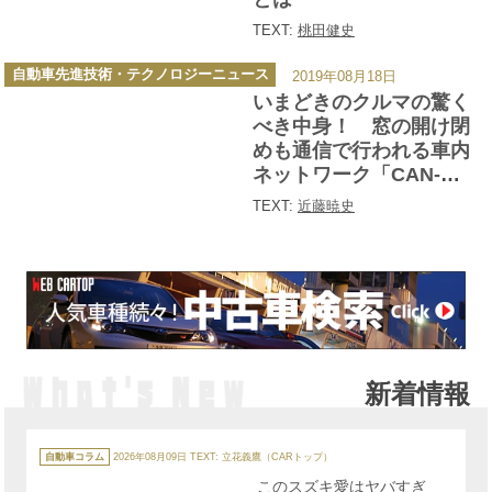
TEXT:
桃田健史
カ
自動車先進技術・テクノロジーニュース
2019年08月18日
テ
ゴ
いまどきのクルマの驚く
リ
ー
べき中身！ 窓の開け閉
めも通信で行われる車内
ネットワーク「CAN-
BUS」とは
TEXT:
近藤暁史
新着情報
カ
テ
自動車コラム
2026年08月09日
TEXT: 立花義鷹（CARトップ）
ゴ
リ
このスズキ愛はヤバすぎ
ー