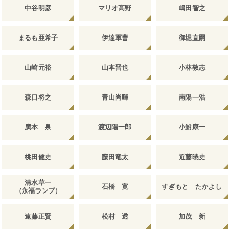
中谷明彦
マリオ高野
嶋田智之
まるも亜希子
伊達軍曹
御堀直嗣
山崎元裕
山本晋也
小林敦志
森口将之
青山尚暉
南陽一浩
廣本 泉
渡辺陽一郎
小鮒康一
桃田健史
藤田竜太
近藤暁史
清水草一
石橋 寛
すぎもと たかよし
（永福ランプ）
遠藤正賢
松村 透
加茂 新