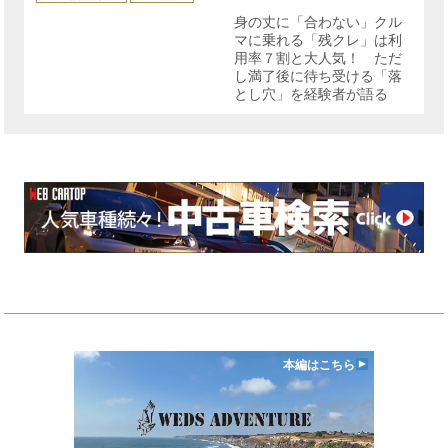
ゴ
リ
身の丈に「合わない」クル
ー
マに乗れる「残クレ」は利
用率７割と大人気！ ただ
し満了後に待ち受ける「落
とし穴」を経験者が語る
本編はこちら