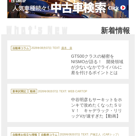
新着情報
カ
テ
自動車コラム
2026年08月07日
TEXT:
廣本 泉
ゴ
リ
GT500クラスの秘密を
ー
NISMOが語る！ 開発領域
が少ないなかでライバルに
差を付けるポイントとは
カ
テ
新車試乗記
動画
2026年08月07日
TEXT: WEB CARTOP
ゴ
リ
中谷明彦もサーキットをホ
ー
ンキで攻めたくなったＳＵ
Ｖ！ キャデラック・リリ
ックVが速すぎた【動画】
カ
テ
自動車お役立ち情報
自動車コラム
2026年08月07日
TEXT: 戸塚正人（CARトップ）