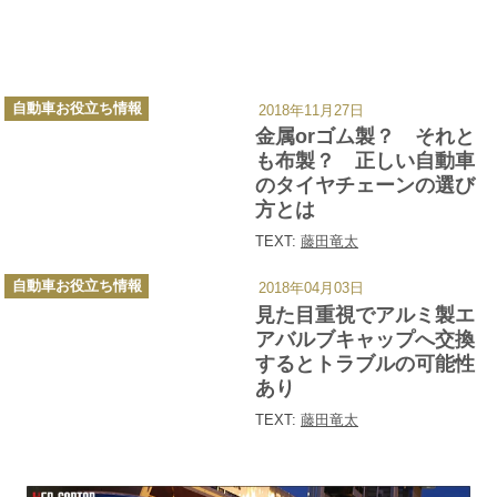
カ
自動車お役立ち情報
2018年11月27日
テ
ゴ
金属orゴム製？ それと
リ
ー
も布製？ 正しい自動車
のタイヤチェーンの選び
方とは
TEXT:
藤田竜太
カ
自動車お役立ち情報
2018年04月03日
テ
ゴ
見た目重視でアルミ製エ
リ
ー
アバルブキャップへ交換
するとトラブルの可能性
あり
TEXT:
藤田竜太