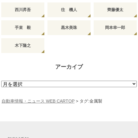
西川昇吾
往 機人
齊藤優太
手束 毅
黒木美珠
岡本幸一郎
木下隆之
アーカイブ
ア
ー
カ
自動車情報・ニュース WEB CARTOP
>
タグ:金属製
イ
ブ