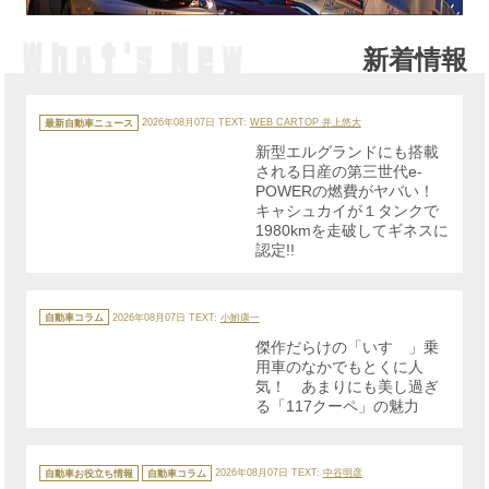
新着情報
カ
テ
最新自動車ニュース
2026年08月07日
TEXT:
WEB CARTOP 井上悠大
ゴ
リ
新型エルグランドにも搭載
ー
される日産の第三世代e-
POWERの燃費がヤバい！
キャシュカイが１タンクで
1980kmを走破してギネスに
認定!!
カ
テ
自動車コラム
2026年08月07日
TEXT:
小鮒康一
ゴ
リ
傑作だらけの「いすゞ」乗
ー
用車のなかでもとくに人
気！ あまりにも美し過ぎ
る「117クーペ」の魅力
カ
テ
自動車お役立ち情報
自動車コラム
2026年08月07日
TEXT:
中谷明彦
ゴ