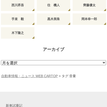
西川昇吾
往 機人
齊藤優太
手束 毅
黒木美珠
岡本幸一郎
木下隆之
アーカイブ
ア
ー
カ
自動車情報・ニュース WEB CARTOP
>
タグ:音量
イ
ブ
新車試乗記