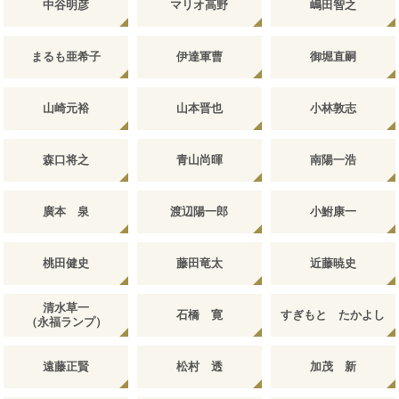
中谷明彦
マリオ高野
嶋田智之
まるも亜希子
伊達軍曹
御堀直嗣
山崎元裕
山本晋也
小林敦志
森口将之
青山尚暉
南陽一浩
廣本 泉
渡辺陽一郎
小鮒康一
桃田健史
藤田竜太
近藤暁史
清水草一
石橋 寛
すぎもと たかよし
（永福ランプ）
遠藤正賢
松村 透
加茂 新