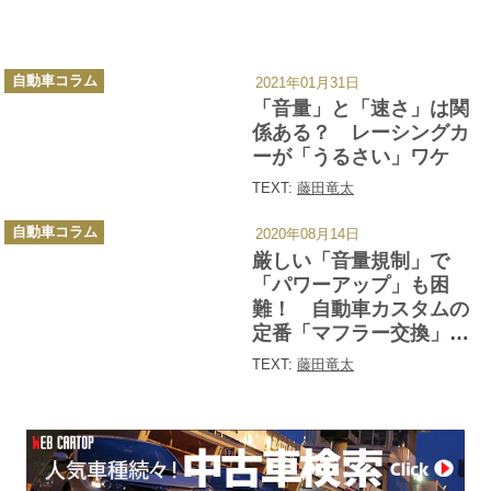
カ
自動車コラム
2021年01月31日
テ
ゴ
「音量」と「速さ」は関
リ
ー
係ある？ レーシングカ
ーが「うるさい」ワケ
TEXT:
藤田竜太
カ
自動車コラム
2020年08月14日
テ
ゴ
厳しい「音量規制」で
リ
ー
「パワーアップ」も困
難！ 自動車カスタムの
定番「マフラー交換」の
いま
TEXT:
藤田竜太