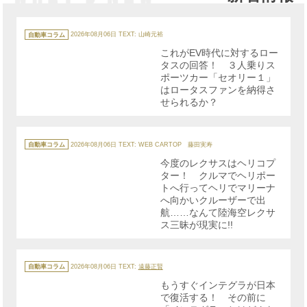
カ
テ
自動車コラム
2026年08月06日
TEXT: 山崎元裕
ゴ
リ
これがEV時代に対するロー
ー
タスの回答！ ３人乗りス
ポーツカー「セオリー１」
はロータスファンを納得さ
せられるか？
カ
テ
自動車コラム
2026年08月06日
TEXT: WEB CARTOP 藤田実寿
ゴ
リ
今度のレクサスはヘリコプ
ー
ター！ クルマでヘリポー
トへ行ってヘリでマリーナ
へ向かいクルーザーで出
航……なんて陸海空レクサ
ス三昧が現実に!!
カ
テ
自動車コラム
2026年08月06日
TEXT:
遠藤正賢
ゴ
リ
もうすぐインテグラが日本
ー
で復活する！ その前に