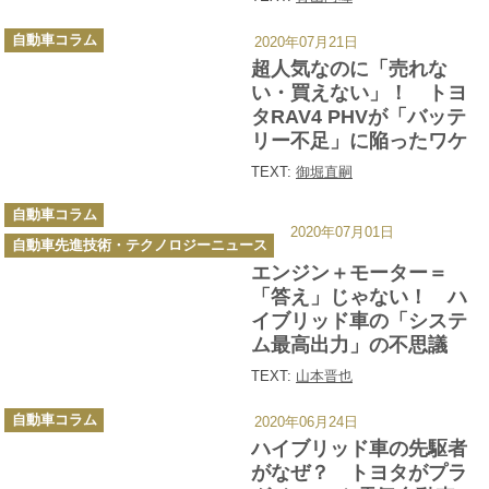
カ
自動車コラム
2020年07月21日
テ
ゴ
超人気なのに「売れな
リ
ー
い・買えない」！ トヨ
タRAV4 PHVが「バッテ
リー不足」に陥ったワケ
TEXT:
御堀直嗣
カ
自動車コラム
テ
2020年07月01日
ゴ
自動車先進技術・テクノロジーニュース
リ
ー
エンジン＋モーター＝
「答え」じゃない！ ハ
イブリッド車の「システ
ム最高出力」の不思議
TEXT:
山本晋也
カ
自動車コラム
2020年06月24日
テ
ゴ
ハイブリッド車の先駆者
リ
ー
がなぜ？ トヨタがプラ