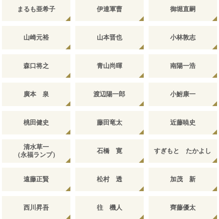
まるも亜希子
伊達軍曹
御堀直嗣
山崎元裕
山本晋也
小林敦志
森口将之
青山尚暉
南陽一浩
廣本 泉
渡辺陽一郎
小鮒康一
桃田健史
藤田竜太
近藤暁史
清水草一
石橋 寛
すぎもと たかよし
（永福ランプ）
遠藤正賢
松村 透
加茂 新
西川昇吾
往 機人
齊藤優太