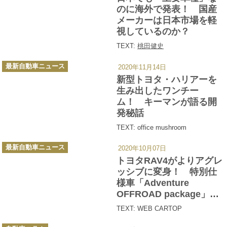
ー
のに海外で発表！ 国産
メーカーは日本市場を軽
視しているのか？
TEXT:
桃田健史
カ
最新自動車ニュース
2020年11月14日
テ
ゴ
新型トヨタ・ハリアーを
リ
ー
生み出したワンチー
ム！ キーマンが語る開
発秘話
TEXT: office mushroom
カ
最新自動車ニュース
2020年10月07日
テ
ゴ
トヨタRAV4がよりアグレ
リ
ー
ッシブに変身！ 特別仕
様車「Adventure
OFFROAD package」発
売
TEXT: WEB CARTOP
カ