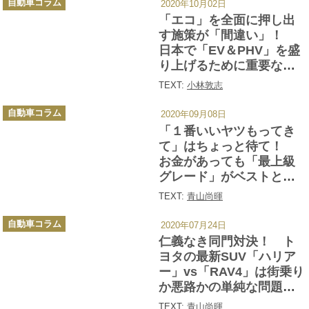
自動車コラム
2020年10月02日
テ
ゴ
「エコ」を全面に押し出
リ
ー
す施策が「間違い」！
日本で「EV＆PHV」を盛
り上げるために重要なこ
ととは
TEXT:
小林敦志
カ
自動車コラム
2020年09月08日
テ
ゴ
「１番いいヤツもってき
リ
ー
て」はちょっと待て！
お金があっても「最上級
グレード」がベストとは
限らないクルマ４選
TEXT:
青山尚暉
カ
自動車コラム
2020年07月24日
テ
ゴ
仁義なき同門対決！ ト
リ
ー
ヨタの最新SUV「ハリア
ー」vs「RAV4」は街乗り
か悪路かの単純な問題じ
ゃなかった
TEXT:
青山尚暉