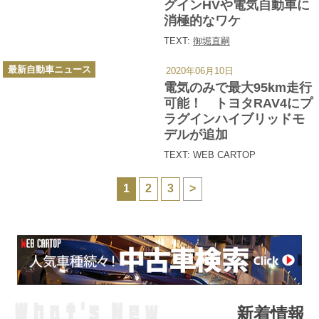
グインHVや電気自動車に
消極的なワケ
TEXT:
御堀直嗣
カ
最新自動車ニュース
2020年06月10日
テ
ゴ
電気のみで最大95km走行
リ
ー
可能！ トヨタRAV4にプ
ラグインハイブリッドモ
デルが追加
TEXT: WEB CARTOP
1
2
3
>
新着情報