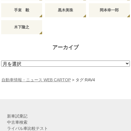
手束 毅
黒木美珠
岡本幸一郎
木下隆之
アーカイブ
ア
ー
カ
自動車情報・ニュース WEB CARTOP
>
タグ:RAV4
イ
ブ
新車試乗記
中古車検索
ライバル車比較テスト