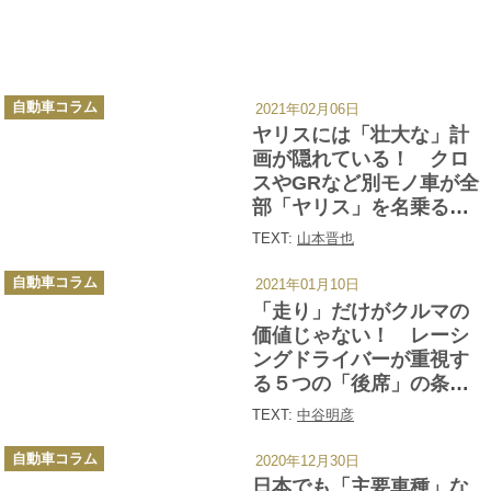
カ
自動車コラム
2021年02月06日
テ
ゴ
ヤリスには「壮大な」計
リ
ー
画が隠れている！ クロ
スやGRなど別モノ車が全
部「ヤリス」を名乗るワ
ケ
TEXT:
山本晋也
カ
自動車コラム
2021年01月10日
テ
ゴ
「走り」だけがクルマの
リ
ー
価値じゃない！ レーシ
ングドライバーが重視す
る５つの「後席」の条件
とは
TEXT:
中谷明彦
カ
自動車コラム
2020年12月30日
テ
ゴ
日本でも「主要車種」な
リ