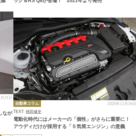
披露
ック＆RS Q8が登場！ 2021年より発売
1月21日
カ
自動車コラム
2020年11月16
テ
ゴ
TEXT:
桃田健史
リ
しなが
ー
電動化時代にはメーカーの「個性」がさらに重要に！
アウディだけが採用する「５気筒エンジン」の意義