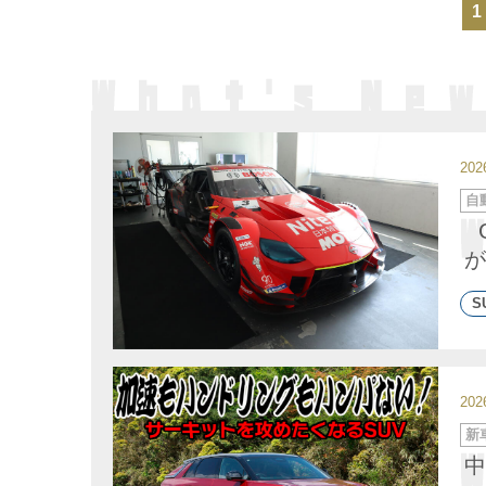
1
20
カ
自
テ
ゴ
リ
ー
が
S
20
カ
新
テ
ゴ
中
リ
ー