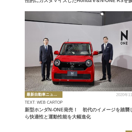
性的にカスタマイズしたHonda e＆N-ONE RSを
カ
最新自動車ニュース
2020年1
テ
ゴ
TEXT: WEB CARTOP
リ
ー
新型ホンダN-ONE発売！ 初代のイメージを踏襲
ら快適性と運動性能を大幅進化