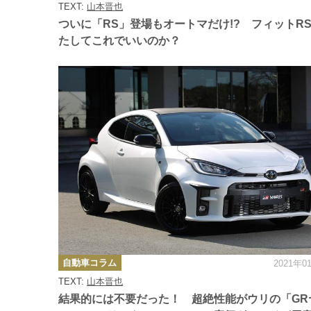
ゴ
TEXT:
山本晋也
リ
ー
ついに「RS」登場もオートマだけ!? フィットR
たしてこれでいいのか？
カ
自動車コラム
2021年0
テ
ゴ
TEXT:
山本晋也
リ
ー
結果的には不要だった！ 超絶性能がウリの「GR