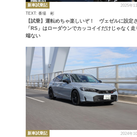
カ
新車試乗記
2025年1
テ
ゴ
TEXT: 番場 彬
リ
ー
【試乗】運転めちゃ楽しいぞ！ ヴェゼルに設定
「RS」はローダウンでカッコイイだけじゃなく走
端ない
カ
新車試乗記
2024年1
テ