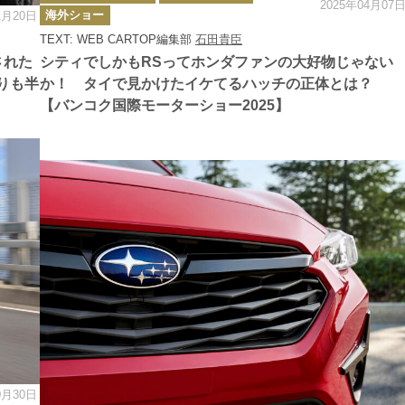
2025年04月07
ゴ
海外ショー
1月20日
リ
ー
TEXT: WEB CARTOP編集部
石田貴臣
された
シティでしかもRSってホンダファンの大好物じゃない
りも半
か！ タイで見かけたイケてるハッチの正体とは？
【バンコク国際モーターショー2025】
0月30日