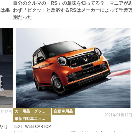
ー
自分のクルマの「RS」の意味を知ってる？ マニアが
Sは果
わず「ピクッ」と反応するRSはメーカーによって千差
別だった
カ
カー用品・グッズ情報
自動車用品
1月12日
テ
2021年01月12
ゴ
最新自動車ニュース
リ
ー
ヤリ
TEXT: WEB CARTOP