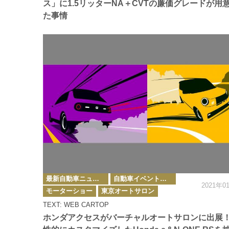
ス」に1.5リッターNA＋CVTの廉価グレードが用
た事情
カ
最新自動車ニュース
自動車イベント・カーイベント
テ
2021年0
ゴ
モーターショー
東京オートサロン
リ
ー
TEXT: WEB CARTOP
ホンダアクセスがバーチャルオートサロンに出展