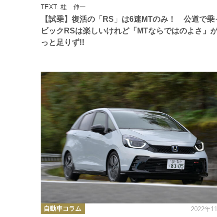
ゴ
TEXT: 桂 伸一
リ
ー
【試乗】復活の「RS」は6速MTのみ！ 公道で乗
ビックRSは楽しいけれど「MTならではのよさ」
っと足りず!!
カ
自動車コラム
2022年1
テ