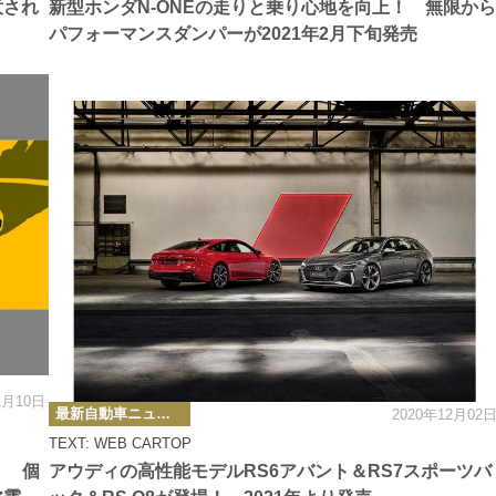
意され
新型ホンダN-ONEの走りと乗り心地を向上！ 無限から
パフォーマンスダンパーが2021年2月下旬発売
1月10日
カ
最新自動車ニュース
2020年12月02
テ
ゴ
TEXT: WEB CARTOP
リ
ー
！ 個
アウディの高性能モデルRS6アバント＆RS7スポーツバ