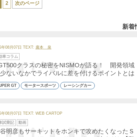
2
次のページ
新着
26年08月07日
TEXT:
廣本 泉
動車コラム
GT500クラスの秘密をNISMOが語る！ 開発領域
少ないなかでライバルに差を付けるポイントとは
UPER GT
モータースポーツ
レーシングカー
26年08月07日
TEXT: WEB CARTOP
車試乗記
動画
谷明彦もサーキットをホンキで攻めたくなったＳ