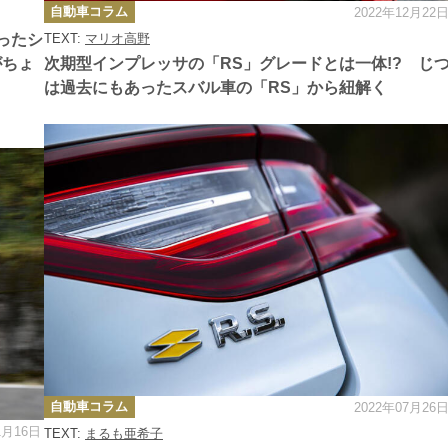
カ
自動車コラム
2022年12月22
テ
ゴ
ったシ
TEXT:
マリオ高野
リ
ー
がちょ
次期型インプレッサの「RS」グレードとは一体!? じ
は過去にもあったスバル車の「RS」から紐解く
カ
自動車コラム
2022年07月26
テ
ゴ
1月16日
TEXT:
まるも亜希子
リ