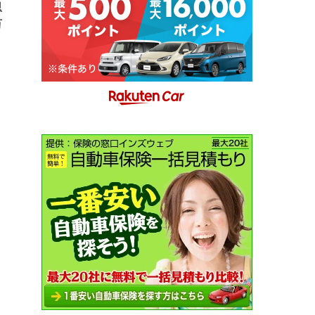
思
万
日