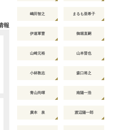
嶋田智之
まるも亜希子
情報
伊達軍曹
御堀直嗣
山崎元裕
山本晋也
小林敦志
森口将之
青山尚暉
南陽一浩
廣本 泉
渡辺陽一郎