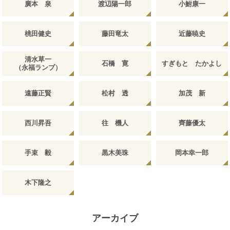
廣本 泉
渡辺陽一郎
小鮒康一
桃田健史
藤田竜太
近藤暁史
清水草一
石橋 寛
すぎもと たかよし
（永福ランプ）
遠藤正賢
松村 透
加茂 新
西川昇吾
往 機人
齊藤優太
手束 毅
黒木美珠
岡本幸一郎
木下隆之
アーカイブ