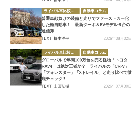
カ
ライバル車比較テスト
自動車コラム
テ
ゴ
普通車顔負けの装備と走りでファーストカー化
リ
ー
した軽自動車！ 最新ターボ＆EVモデル６台の
通信簿
2026年08月02日
TEXT: 橋本洋平
カ
ライバル車比較テスト
自動車コラム
テ
ゴ
グローバルで年間100万台を売る怪物「トヨタ
リ
ー
RAV4」は絶対王者か？ ライバルの「CR-V」
「フォレスター」「Xトレイル」と走り比べて徹
底チェック!!
2026年07月30日
TEXT: 山田弘樹