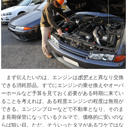
まず伝えたいのは、エンジンは
ボディ
と異なり交換
できる消耗部品。すでにエンジンの乗せ換えやオーバ
ーホールなど予算を見ておく必要がある時期に来てい
ることを考えれば、ある程度エンジンの程度は無視が
できる。エンジンブローなどで不動車となり、そのま
ま長期保管になっているクルマで、価格的に安いのな
らば狙い目。ただ、そういったタマがあるワケではな