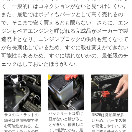
く、一般的にはコネクションがないと見つけにくい。
また、最近ではボディもパーツとして高く売れるの
で、そこまで安く買えるとも限らない。さらに、エン
ジンもベアエンジンと呼ばれる完成品がメーカーで製
造廃止となり、エンジンブロックの供給も無くなって
から長期化しているため、すぐに載せ変えができない
可能性もあるため、すぐに壊れないかの、最低限のチ
ェックはしておいたほうがいい。
バッテリー下は受け
サスのストラットの
RB26は発熱量が多
皿がないと錆びるこ
部分は側面衝突で歪
いため、ハーネス類
とが多い。修復しに
む可能性がある。左
が硬化しやすい。安
くい場所だから、最
右のストラットの接
易に取り外そうとす