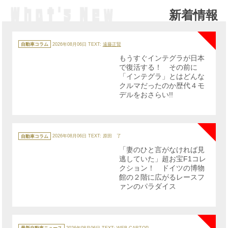
新着情報
NE
カ
テ
自動車コラム
2026年08月06日
TEXT:
遠藤正賢
ゴ
リ
もうすぐインテグラが日本
ー
で復活する！ その前に
「インテグラ」とはどんな
クルマだったのか歴代４モ
デルをおさらい!!
NE
カ
テ
自動車コラム
2026年08月06日
TEXT: 原田 了
ゴ
リ
「妻のひと言がなければ見
ー
逃していた」超お宝F1コレ
クション！ ドイツの博物
館の２階に広がるレースフ
ァンのパラダイス
NE
カ
テ
最新自動車ニュース
2026年08月06日
TEXT: WEB CARTOP