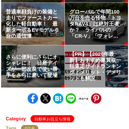
は日本にも導入希望!!
スクロス」を比較試乗
してわかった本当の価
普通車顔負けの装備と
グローバルで年間100
値!!
走りでファーストカー
万台を売る怪物「トヨ
化した軽自動車！ 最
タRAV4」は絶対王者
新ターボ＆EVモデル６
か？ ライバルの
台の通信簿
「CR-V」「フォレス
ター」「Xトレイル」
と走り比べて徹底チェ
ック!!
【PR】【2026年最
さらに便利にさらにオ
新】おすすめ車買取一
シャレに！ 日産デイ
括査定サイトランキン
ズが一部改良で使い勝
グ｜メリット・デメリ
手をさらに磨いて登場
ットも解説
Category
自動車お役立ち情報
Tags
GT-R