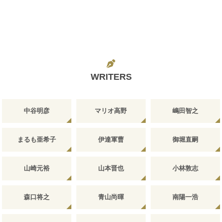
WRITERS
中谷明彦
マリオ高野
嶋田智之
まるも亜希子
伊達軍曹
御堀直嗣
山崎元裕
山本晋也
小林敦志
森口将之
青山尚暉
南陽一浩