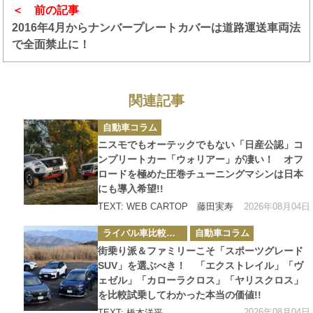
前の記事
2016年4月からナンバープレートカバーは道路運送車両法
で全面禁止に！
関連記事
カ
自動車コラム
テ
ゴ
ニスモでもオーテックでもない「日産公認」コ
リ
ー
ンプリートカー「ウォリアー」が凄い！ オフ
ロードを極めた圧巻チューニングマシンは日本
にも導入希望!!
2026年08月04日
TEXT: WEB CARTOP 藤田実寿
カ
ライバル車比較テスト
自動車コラム
テ
ゴ
街乗り派＆ファミリーこそ「スポーツグレード
リ
ー
SUV」を選ぶべき！ 「エクストレイル」「ヴ
ェゼル」「カローラクロス」「ヤリスクロス」
を比較試乗してわかった本当の価値!!
2026年08月04日
TEXT: 橋本洋平