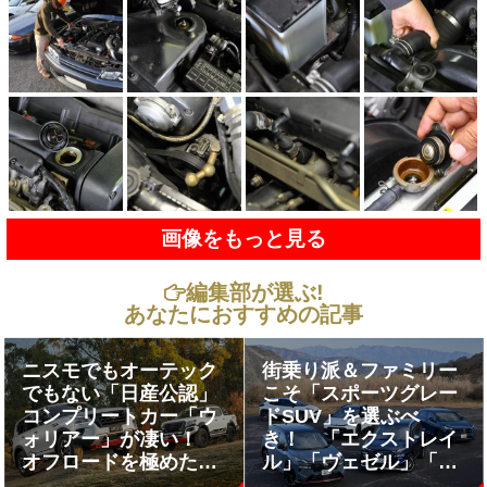
画像をもっと見る
編集部が選ぶ!
あなたにおすすめの記事
ニスモでもオーテック
街乗り派＆ファミリー
でもない「日産公認」
こそ「スポーツグレー
コンプリートカー「ウ
ドSUV」を選ぶべ
ォリアー」が凄い！
き！ 「エクストレイ
オフロードを極めた圧
ル」「ヴェゼル」「カ
巻チューニングマシン
ローラクロス」「ヤリ