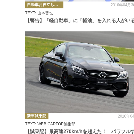
カ
自動車お役立ち情報
2016年04月3
テ
ゴ
TEXT:
山本晋也
リ
ー
【警告】「軽自動車」に「軽油」を入れる人がい
カ
新車試乗記
2016年0
テ
ゴ
TEXT: WEB CARTOP編集部
リ
ー
【試乗記】最高速270km/hを超えた！ パワフル