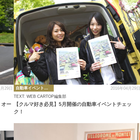
カ
自動車イベント・カーイベント
4月29日
2016年04月29
テ
ゴ
TEXT: WEB CARTOP編集部
リ
ー
・オー
【クルマ好き必見】5月開催の自動車イベントチェッ
ク！