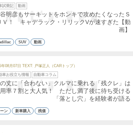
車試乗記
動画
谷明彦もサーキットをホンキで攻めたくなったＳ
ＵＶ！ キャデラック・リリックVが速すぎた【動
画】
dillac
SUV
動画
26年08月07日
TEXT: 戸塚正人（CARトップ）
動車お役立ち情報
自動車コラム
の丈に「合わない」クルマに乗れる「残クレ」は
用率７割と大人気！ ただし満了後に待ち受ける
「落とし穴」を経験者が語る
ーン
新車購入
残価