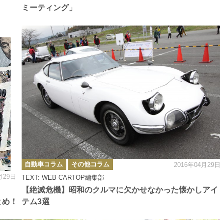
ミーティング」
カ
自動車コラム
その他コラム
2016年04月29
テ
ゴ
月29日
TEXT: WEB CARTOP編集部
リ
ー
【絶滅危機】昭和のクルマに欠かせなかった懐かしアイ
とめ！
テム3選