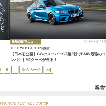
カ
最新自動車ニュース
2016年04月28
テ
ゴ
TEXT: WEB CARTOP編集部
リ
ー
【日本初公開】GWのスーパーGT第2戦でBMW最強のコ
ンパクトM2クーペが走る！
4
5
...
次のページ
>>|
新着
26年08月07日
TEXT: WEB CARTOP