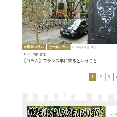
カ
自動車コラム
その他コラム
2016年04月28日
テ
ゴ
TEXT:
嶋田智之
リ
ー
【コラム】フランス車に乗るということ
1
2
3
20