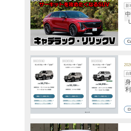
カ
新
テ
ゴ
中
リ
ー
Ca
20
カ
自
テ
ゴ
身
リ
ー
利
ロ