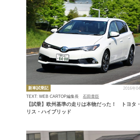
カ
新車試乗記
2016年0
テ
ゴ
TEXT: WEB CARTOP編集長
石田貴臣
リ
ー
【試乗】欧州基準の走りは本物だった！ トヨタ
リス・ハイブリッド