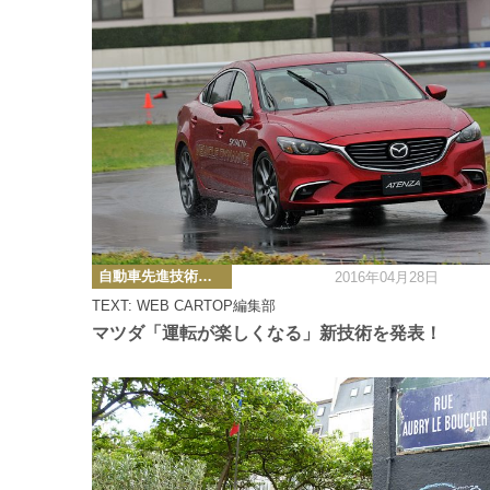
カ
自動車先進技術・テクノロジーニュース
2016年04月28日
テ
ゴ
TEXT: WEB CARTOP編集部
リ
ー
マツダ「運転が楽しくなる」新技術を発表！