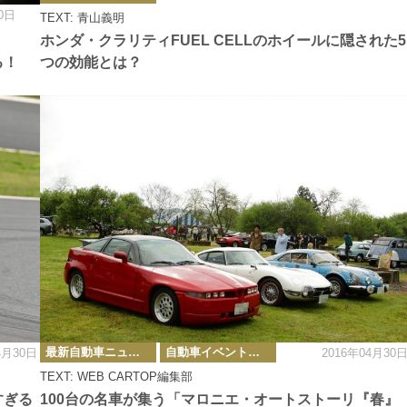
ゴ
0日
TEXT: 青山義明
リ
ー
ホンダ・クラリティFUEL CELLのホイールに隠された5
る！
つの効能とは？
カ
最新自動車ニュース
自動車イベント・カーイベント
4月30日
2016年04月30
テ
ゴ
TEXT: WEB CARTOP編集部
リ
ー
すぎる
100台の名車が集う「マロニエ・オートストーリ『春』