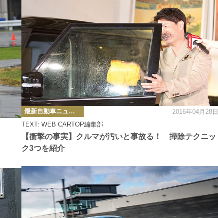
カ
最新自動車ニュース
2016年04月28
テ
ゴ
TEXT: WEB CARTOP編集部
リ
ー
【衝撃の事実】クルマが汚いと事故る！ 掃除テクニッ
ク3つを紹介