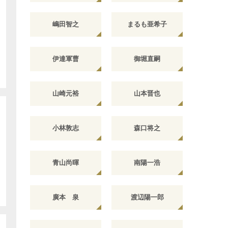
嶋田智之
まるも亜希子
伊達軍曹
御堀直嗣
山崎元裕
山本晋也
小林敦志
森口将之
青山尚暉
南陽一浩
廣本 泉
渡辺陽一郎