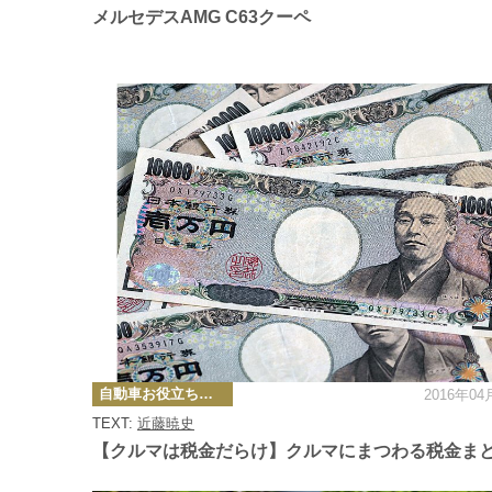
メルセデスAMG C63クーペ
カ
自動車お役立ち情報
2016年04
テ
ゴ
TEXT:
近藤暁史
リ
ー
【クルマは税金だらけ】クルマにまつわる税金ま