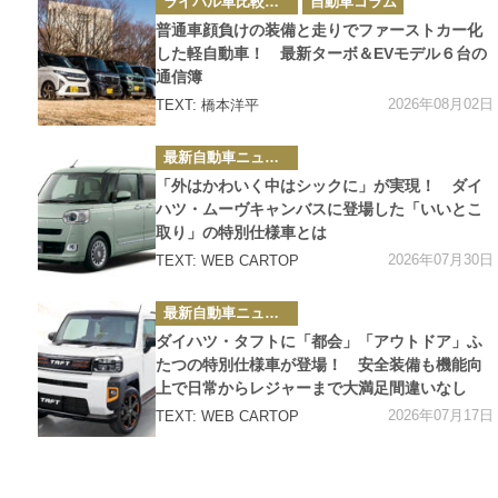
ライバル車比較テスト
自動車コラム
テ
ゴ
普通車顔負けの装備と走りでファーストカー化
リ
ー
した軽自動車！ 最新ターボ＆EVモデル６台の
通信簿
2026年08月02日
TEXT: 橋本洋平
カ
最新自動車ニュース
テ
ゴ
「外はかわいく中はシックに」が実現！ ダイ
リ
ー
ハツ・ムーヴキャンバスに登場した「いいとこ
取り」の特別仕様車とは
2026年07月30日
TEXT: WEB CARTOP
カ
最新自動車ニュース
テ
ゴ
ダイハツ・タフトに「都会」「アウトドア」ふ
リ
ー
たつの特別仕様車が登場！ 安全装備も機能向
上で日常からレジャーまで大満足間違いなし
2026年07月17日
TEXT: WEB CARTOP