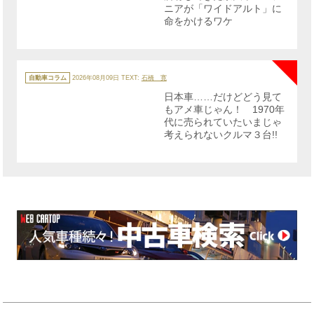
ニアが「ワイドアルト」に
命をかけるワケ
NE
カ
テ
自動車コラム
2026年08月09日
TEXT:
石橋 寛
ゴ
リ
日本車……だけどどう見て
ー
もアメ車じゃん！ 1970年
代に売られていたいまじゃ
考えられないクルマ３台!!