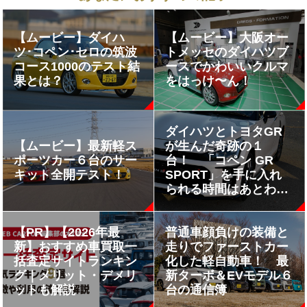
【ムービー】ダイハ
【ムービー】大阪オー
ツ･コペン･セロの筑波
トメッセのダイハツブ
コース1000のテスト結
ースでかわいいクルマ
果とは？
をはっけ〜ん！
ダイハツとトヨタGR
【ムービー】最新軽ス
が生んだ奇跡の１
ポーツカー６台のサー
台！ 「コペン GR
キット全開テスト！
SPORT」を手に入れ
られる時間はあとわず
か!!
【PR】【2026年最
普通車顔負けの装備と
新】おすすめ車買取一
走りでファーストカー
括査定サイトランキン
化した軽自動車！ 最
グ｜メリット・デメリ
新ターボ＆EVモデル６
ットも解説
台の通信簿