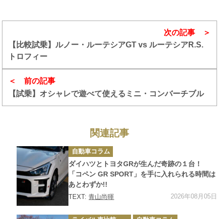
次の記事
【比較試乗】ルノー・ルーテシアGT vs ルーテシアR.S.
トロフィー
前の記事
【試乗】オシャレで遊べて使えるミニ・コンバーチブル
関連記事
カ
自動車コラム
テ
ゴ
ダイハツとトヨタGRが生んだ奇跡の１台！
リ
ー
「コペン GR SPORT」を手に入れられる時間は
あとわずか!!
2026年08月05日
TEXT:
青山尚暉
カ