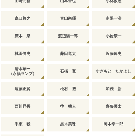
山崎元裕
山本晋也
小林敦志
森口将之
青山尚暉
南陽一浩
廣本 泉
渡辺陽一郎
小鮒康一
桃田健史
藤田竜太
近藤暁史
清水草一
石橋 寛
すぎもと たかよし
（永福ランプ）
遠藤正賢
松村 透
加茂 新
西川昇吾
往 機人
齊藤優太
手束 毅
黒木美珠
岡本幸一郎