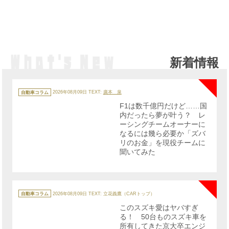
新着情報
NE
カ
テ
自動車コラム
2026年08月09日
TEXT:
廣本 泉
ゴ
リ
F1は数千億円だけど……国
ー
内だったら夢が叶う？ レ
ーシングチームオーナーに
なるには幾ら必要か「ズバ
リのお金」を現役チームに
聞いてみた
NE
カ
テ
自動車コラム
2026年08月09日
TEXT: 立花義鷹（CARトップ）
ゴ
リ
このスズキ愛はヤバすぎ
ー
る！ 50台ものスズキ車を
所有してきた京大卒エンジ