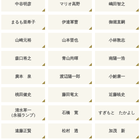
中谷明彦
マリオ高野
嶋田智之
まるも亜希子
伊達軍曹
御堀直嗣
山崎元裕
山本晋也
小林敦志
森口将之
青山尚暉
南陽一浩
廣本 泉
渡辺陽一郎
小鮒康一
桃田健史
藤田竜太
近藤暁史
清水草一
石橋 寛
すぎもと たかよし
（永福ランプ）
遠藤正賢
松村 透
加茂 新