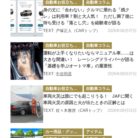
カ
自動車お役立ち情報
自動車コラム
テ
ゴ
身の丈に「合わない」クルマに乗れる「残ク
リ
ー
レ」は利用率７割と大人気！ ただし満了後に
待ち受ける「落とし穴」を経験者が語る
2026年08月07日
TEXT: 戸塚正人（CARトップ）
カ
自動車お役立ち情報
自動車コラム
テ
ゴ
運転が上手くなりたいならマニュアル車……は
リ
ー
大きな間違い！ レーシングドライバーが語る
「基礎を学ぶオートマ車」の重要性
2026年08月07日
TEXT:
中谷明彦
カ
自動車お役立ち情報
自動車コラム
テ
ゴ
車両火災は誰にでも起こりうる！ JAFに聞く
リ
ー
車両火災の原因と火が出たときの正解とは
2026年08月01日
TEXT: 佐々木雅啓（CARトップ）
カ
カー用品・グッズ情報
アイテム
テ
ゴ