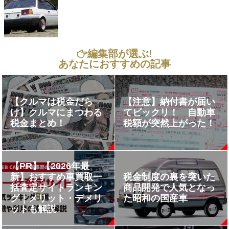
編集部が選ぶ!
あなたにおすすめの記事
【クルマは税金だら
【注意】納付書が届い
け】クルマにまつわる
てビックリ！ 自動車
税金まとめ！
税額が突然上がった！
【PR】【2026年最
新】おすすめ車買取一
税金制度の裏を突いた
括査定サイトランキン
商品開発で人気となっ
グ｜メリット・デメリ
た昭和の国産車
ットも解説