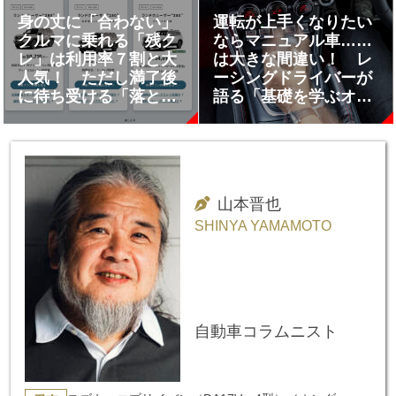
身の丈に「合わない」
運転が上手くなりたい
クルマに乗れる「残ク
ならマニュアル車……
レ」は利用率７割と大
は大きな間違い！ レ
人気！ ただし満了後
ーシングドライバーが
に待ち受ける「落とし
語る「基礎を学ぶオー
穴」を経験者が語る
トマ車」の重要性
山本晋也
SHINYA YAMAMOTO
自動車コラムニスト