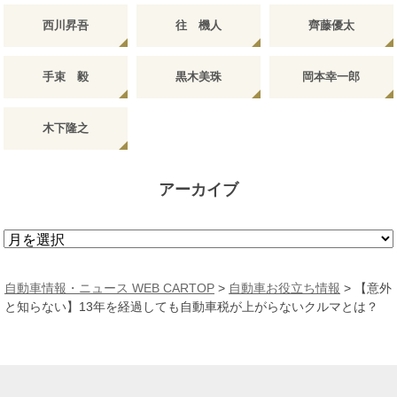
西川昇吾
往 機人
齊藤優太
手束 毅
黒木美珠
岡本幸一郎
木下隆之
アーカイブ
ア
ー
カ
自動車情報・ニュース WEB CARTOP
>
自動車お役立ち情報
>
【意外
イ
と知らない】13年を経過しても自動車税が上がらないクルマとは？
ブ