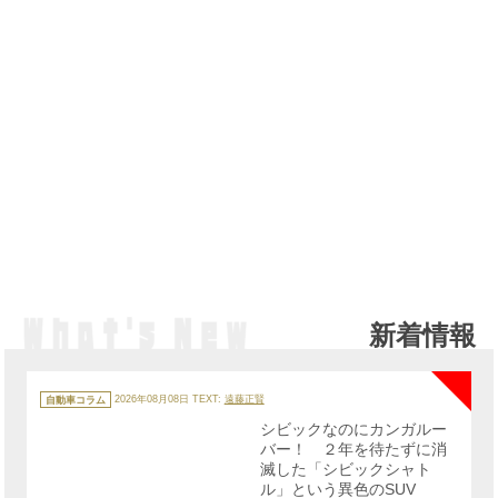
新着情報
NE
カ
テ
自動車コラム
2026年08月08日
TEXT:
遠藤正賢
ゴ
リ
シビックなのにカンガルー
ー
バー！ ２年を待たずに消
滅した「シビックシャト
ル」という異色のSUV