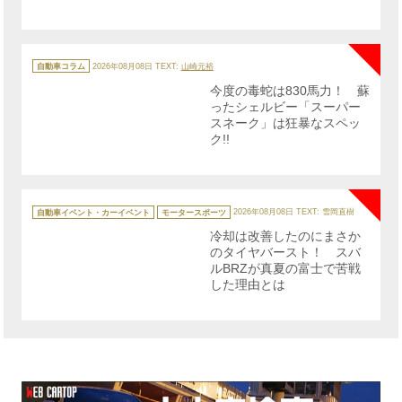
NE
カ
テ
自動車コラム
2026年08月08日
TEXT:
山崎元裕
ゴ
リ
今度の毒蛇は830馬力！ 蘇
ー
ったシェルビー「スーパー
スネーク」は狂暴なスペッ
ク!!
NE
カ
テ
自動車イベント・カーイベント
モータースポーツ
2026年08月08日
TEXT: 雪岡直樹
ゴ
リ
冷却は改善したのにまさか
ー
のタイヤバースト！ スバ
ルBRZが真夏の富士で苦戦
した理由とは