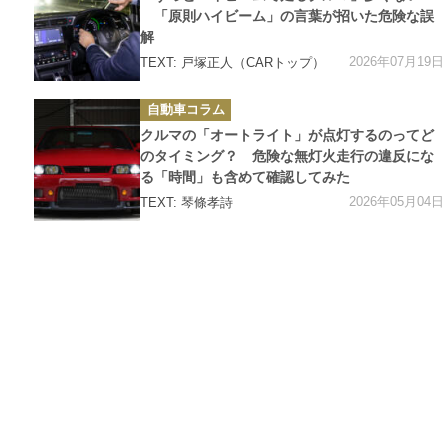
リ
ー
「原則ハイビーム」の言葉が招いた危険な誤
解
2026年07月19日
TEXT: 戸塚正人（CARトップ）
カ
自動車コラム
テ
ゴ
クルマの「オートライト」が点灯するのってど
リ
ー
のタイミング？ 危険な無灯火走行の違反にな
る「時間」も含めて確認してみた
2026年05月04日
TEXT: 琴條孝詩