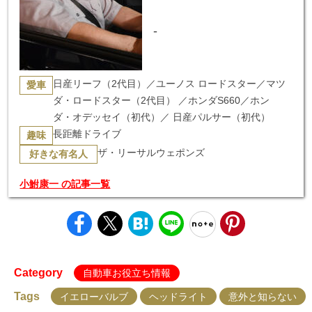
-
日産リーフ（2代目）／ユーノス ロードスター／マツ
愛車
ダ・ロードスター（2代目） ／ホンダS660／ホン
ダ・オデッセイ（初代）／ 日産パルサー（初代）
長距離ドライブ
趣味
ザ・リーサルウェポンズ
好きな有名人
小鮒康一 の記事一覧
Category
自動車お役立ち情報
Tags
イエローバルブ
ヘッドライト
意外と知らない