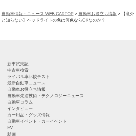
ー
カ
自動車情報・ニュース WEB CARTOP
>
自動車お役立ち情報
>
【意外
イ
と知らない】ヘッドライトの色は何色ならOKなのか？
ブ
新車試乗記
中古車検索
ライバル車比較テスト
最新自動車ニュース
自動車お役立ち情報
自動車先進技術・テクノロジーニュース
自動車コラム
インタビュー
カー用品・グッズ情報
自動車イベント・カーイベント
EV
動画