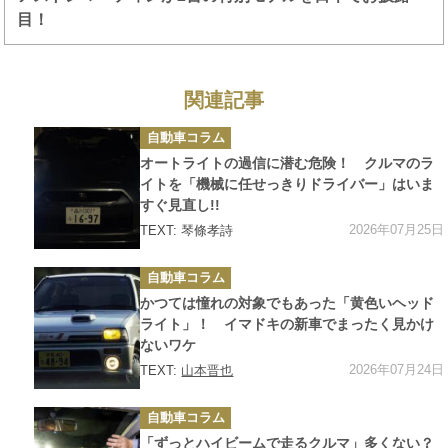
目！
関連記事
カ
自動車コラム
テ
ゴ
オートライトの過信に潜む危険！ クルマのラ
リ
ー
イトを「機械に任せっきりドライバー」はいま
すぐ見直し!!
2026年07月25日
TEXT: 琴條孝詩
カ
自動車コラム
テ
ゴ
かつては憧れの対象でもあった「黄色いヘッド
リ
ー
ライト」！ イマドキの新車でまったく見かけ
ないワケ
2026年07月24日
TEXT:
山本晋也
カ
自動車コラム
テ
ゴ
「ずっとハイビームで走るクルマ」多くない？