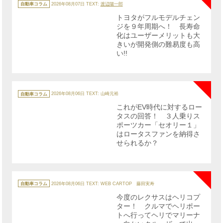
テ
自動車コラム
2026年08月07日
TEXT:
渡辺陽一郎
ゴ
リ
トヨタがフルモデルチェン
ー
ジを９年周期へ！ 長寿命
化はユーザーメリットも大
きいが開発側の難易度も高
い!!
NE
カ
テ
自動車コラム
2026年08月06日
TEXT: 山崎元裕
ゴ
リ
これがEV時代に対するロー
ー
タスの回答！ ３人乗りス
ポーツカー「セオリー１」
はロータスファンを納得さ
せられるか？
NE
カ
テ
自動車コラム
2026年08月06日
TEXT: WEB CARTOP 藤田実寿
ゴ
リ
今度のレクサスはヘリコプ
ー
ター！ クルマでヘリポー
トへ行ってヘリでマリーナ