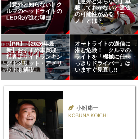
【意外と知らない】車
【意外と知らない】ク
載しておかないと違法
ルマのヘッドライトの
の可能性がある「モ
LED化が進む理由
ノ」とは？
【PR】【2026年最
オートライトの過信に
新】おすすめ車買取一
潜む危険！ クルマの
括査定サイトランキン
ライトを「機械に任せ
グ｜メリット・デメリ
っきりドライバー」は
ットも解説
いますぐ見直し!!
小鮒康一
KOBUNA KOICHI