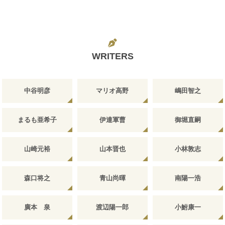
WRITERS
中谷明彦
マリオ高野
嶋田智之
まるも亜希子
伊達軍曹
御堀直嗣
山崎元裕
山本晋也
小林敦志
森口将之
青山尚暉
南陽一浩
廣本 泉
渡辺陽一郎
小鮒康一