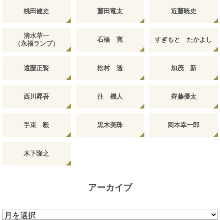
桃田健史
藤田竜太
近藤暁史
清水草一
石橋 寛
すぎもと たかよし
（永福ランプ）
遠藤正賢
松村 透
加茂 新
西川昇吾
往 機人
齊藤優太
手束 毅
黒木美珠
岡本幸一郎
木下隆之
アーカイブ
ア