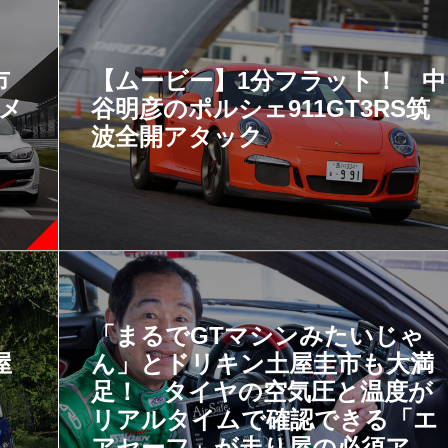
市
【ムービー】1分フラット！ 中
 メ
谷明彦のポルシェ911GT3RS筑
波全開アタック
「まるでGTマシンみたいじゃ
屋
ん」とドリキン土屋圭市も大満
ロ
足！ タイヤの空気圧と温度が
リアルタイムで確認できる「エ
アセーフ」が走り屋の必須アイ