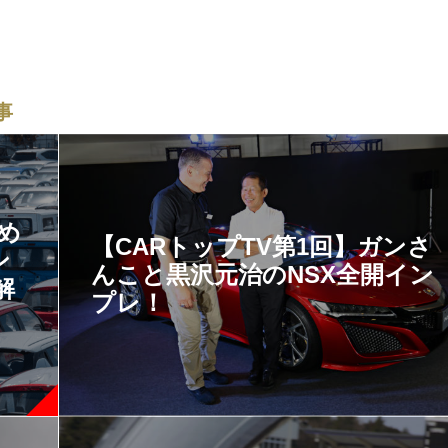
事
すめ
【CARトップTV第1回】ガンさ
ン
んこと黒沢元治のNSX全開イン
解
プレ！