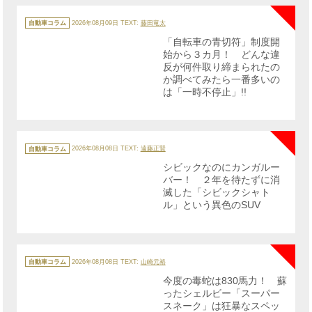
カ
テ
自動車コラム
2026年08月09日
TEXT:
藤田竜太
ゴ
リ
「自転車の青切符」制度開
ー
始から３カ月！ どんな違
反が何件取り締まられたの
か調べてみたら一番多いの
は「一時不停止」!!
NE
カ
テ
自動車コラム
2026年08月08日
TEXT:
遠藤正賢
ゴ
リ
シビックなのにカンガルー
ー
バー！ ２年を待たずに消
滅した「シビックシャト
ル」という異色のSUV
NE
カ
テ
自動車コラム
2026年08月08日
TEXT:
山崎元裕
ゴ
リ
今度の毒蛇は830馬力！ 蘇
ー
ったシェルビー「スーパー
スネーク」は狂暴なスペッ