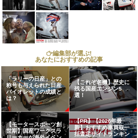
編集部が選ぶ!
あなたにおすすめの記事
「ラリーの日産」との
【これぞ名機】歴史に
称号も与えられた日産
残る国産エンジン5
バイオレットの成績と
選！
は？
【PR】【2026年最
【モータースポーツ創
新】おすすめ車買取一
世期】国産ワークスラ
括査定サイトランキン
リーカーが海外イベン