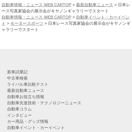
カ
自動車情報・ニュース WEB CARTOP
>
最新自動車ニュース
>
日本レ
イ
ース写真家協会の展示会がキヤノンギャラリーでスタート
ブ
自動車情報・ニュース WEB CARTOP
>
自動車イベント・カーイベン
ト
>
モータースポーツ
>
日本レース写真家協会の展示会がキヤノンギ
ャラリーでスタート
新車試乗記
中古車検索
ライバル車比較テスト
最新自動車ニュース
自動車お役立ち情報
自動車先進技術・テクノロジーニュース
自動車コラム
インタビュー
カー用品・グッズ情報
自動車イベント・カーイベント