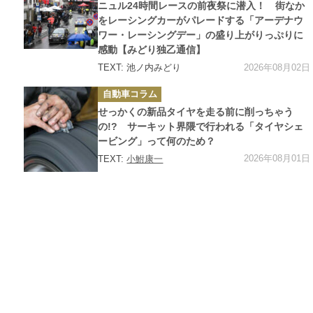
ー
ニュル24時間レースの前夜祭に潜入！ 街なか
をレーシングカーがパレードする「アーデナウ
ワー・レーシングデー」の盛り上がりっぷりに
感動【みどり独乙通信】
2026年08月02日
TEXT: 池ノ内みどり
カ
自動車コラム
テ
ゴ
せっかくの新品タイヤを走る前に削っちゃう
リ
ー
の!? サーキット界隈で行われる「タイヤシェ
ービング」って何のため？
2026年08月01日
TEXT:
小鮒康一