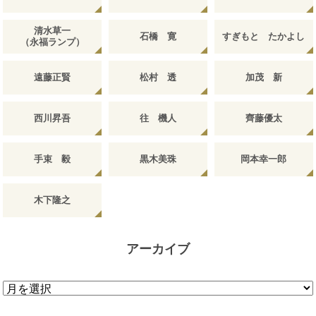
清水草一
石橋 寛
すぎもと たかよし
（永福ランプ）
遠藤正賢
松村 透
加茂 新
西川昇吾
往 機人
齊藤優太
手束 毅
黒木美珠
岡本幸一郎
木下隆之
アーカイブ
ア
ー