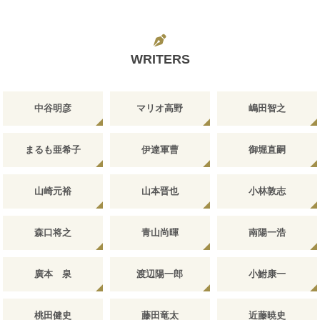
WRITERS
中谷明彦
マリオ高野
嶋田智之
まるも亜希子
伊達軍曹
御堀直嗣
山崎元裕
山本晋也
小林敦志
森口将之
青山尚暉
南陽一浩
廣本 泉
渡辺陽一郎
小鮒康一
桃田健史
藤田竜太
近藤暁史