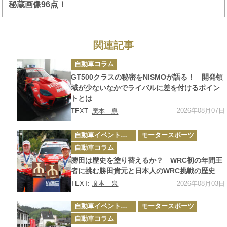
秘蔵画像96点！
関連記事
カ
自動車コラム
テ
ゴ
GT500クラスの秘密をNISMOが語る！ 開発領
リ
ー
域が少ないなかでライバルに差を付けるポイン
トとは
2026年08月07日
TEXT:
廣本 泉
カ
自動車イベント・カーイベント
モータースポーツ
テ
ゴ
自動車コラム
リ
ー
勝田は歴史を塗り替えるか？ WRC初の年間王
者に挑む勝田貴元と日本人のWRC挑戦の歴史
2026年08月03日
TEXT:
廣本 泉
カ
自動車イベント・カーイベント
モータースポーツ
テ
ゴ
自動車コラム
リ