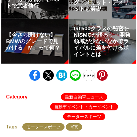
グ｜メリット・デメリ
トで武者修行
ットも解説
GT500クラスの秘密を
【今さら聞けない】
NISMOが語る！ 開発
BMWのグレードで見
領域が少ないなかでラ
かける「M」って何？
イバルに差を付けるポ
イントとは
Category
最新自動車ニュース
自動車イベント・カーイベント
モータースポーツ
Tags
モータースポーツ
写真