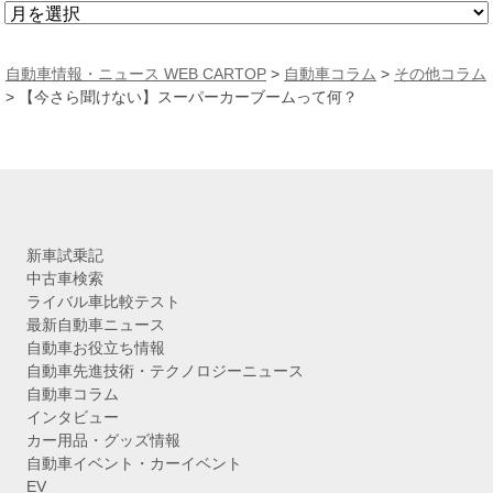
ア
ー
カ
自動車情報・ニュース WEB CARTOP
>
自動車コラム
>
その他コラム
イ
>
【今さら聞けない】スーパーカーブームって何？
ブ
新車試乗記
中古車検索
ライバル車比較テスト
最新自動車ニュース
自動車お役立ち情報
自動車先進技術・テクノロジーニュース
自動車コラム
インタビュー
カー用品・グッズ情報
自動車イベント・カーイベント
EV