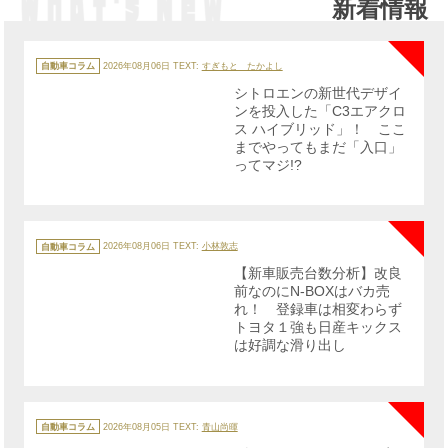
新着情報
NE
カ
テ
自動車コラム
2026年08月06日
TEXT:
すぎもと たかよし
ゴ
リ
シトロエンの新世代デザイ
ー
ンを投入した「C3エアクロ
ス ハイブリッド」！ ここ
までやってもまだ「入口」
ってマジ!?
NE
カ
テ
自動車コラム
2026年08月06日
TEXT:
小林敦志
ゴ
リ
【新車販売台数分析】改良
ー
前なのにN-BOXはバカ売
れ！ 登録車は相変わらず
トヨタ１強も日産キックス
は好調な滑り出し
NE
カ
テ
自動車コラム
2026年08月05日
TEXT:
青山尚暉
ゴ
リ