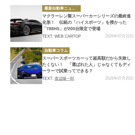
カ
最新自動車ニュース
テ
ゴ
マクラーレン製スーパーカーシリーズの最終進
リ
ー
化形！ 伝統の「ハイスポーツ」を授かった
「788HS」が200台限定で登場
2026年07月22日
TEXT: WEB CARTOP
カ
自動車コラム
テ
ゴ
スーパースポーツカーって超高額だから失敗し
リ
ー
たくない！ 「選ばれた人」じゃなくてもディ
ーラーで試乗ってできる？
2026年07月20日
TEXT:
渡辺陽一郎