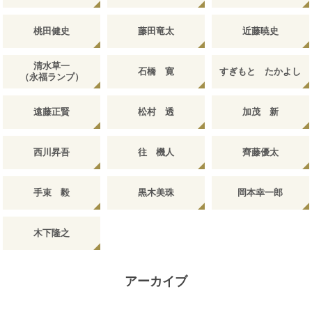
桃田健史
藤田竜太
近藤暁史
清水草一
石橋 寛
すぎもと たかよし
（永福ランプ）
遠藤正賢
松村 透
加茂 新
西川昇吾
往 機人
齊藤優太
手束 毅
黒木美珠
岡本幸一郎
木下隆之
アーカイブ