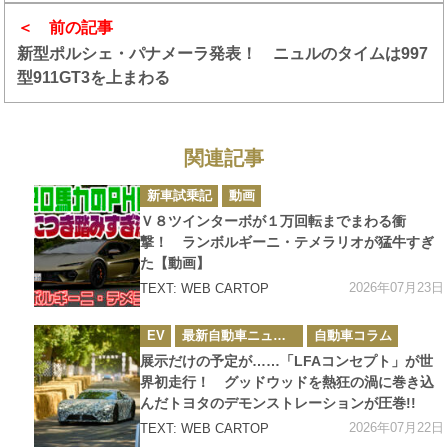
前の記事
新型ポルシェ・パナメーラ発表！ ニュルのタイムは997
型911GT3を上まわる
関連記事
カ
新車試乗記
動画
テ
ゴ
Ｖ８ツインターボが１万回転までまわる衝
リ
ー
撃！ ランボルギーニ・テメラリオが猛牛すぎ
た【動画】
2026年07月23日
TEXT: WEB CARTOP
カ
EV
最新自動車ニュース
自動車コラム
テ
ゴ
展示だけの予定が……「LFAコンセプト」が世
リ
ー
界初走行！ グッドウッドを熱狂の渦に巻き込
んだトヨタのデモンストレーションが圧巻!!
2026年07月22日
TEXT: WEB CARTOP