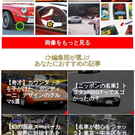
画像をもっと見る
編集部が選ぶ!
あなたにおすすめの記事
【奇才】カウンタック
【ニッポンの名車】ト
を手がけた「ガンディ
ヨタ2000GTってスゴ
ーニ」デザインのクル
かったの？
マ5選
【幻の国産スーパーカ
【名車が都心をジャッ
ー】世界に対抗するた
ク】東京・中央区をカ