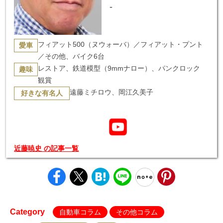
-
フィアット500（ヌウォーバ）／フィアット・プント
愛車
／その他、バイク6台
レストア、鉄道模型（9mmナロー）、パンクロック
趣味
観賞
遠藤ミチロウ、岡江久美子
好きな有名人
近藤暁史 の記事一覧
Category
自動車コラム
その他コラム