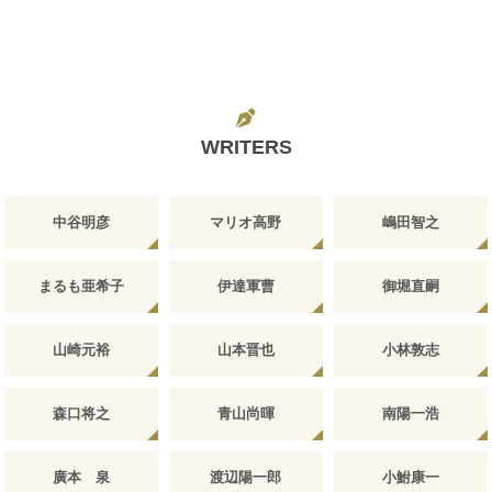
WRITERS
中谷明彦
マリオ高野
嶋田智之
まるも亜希子
伊達軍曹
御堀直嗣
山崎元裕
山本晋也
小林敦志
森口将之
青山尚暉
南陽一浩
廣本 泉
渡辺陽一郎
小鮒康一