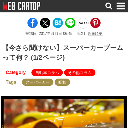
検
索
投稿日: 2017年3月1日 06:45
TEXT:
近藤暁史
【今さら聞けない】スーパーカーブーム
って何？ (1/2ページ)
Category
自動車コラム
その他コラム
Tags
スーパーカー
昭和