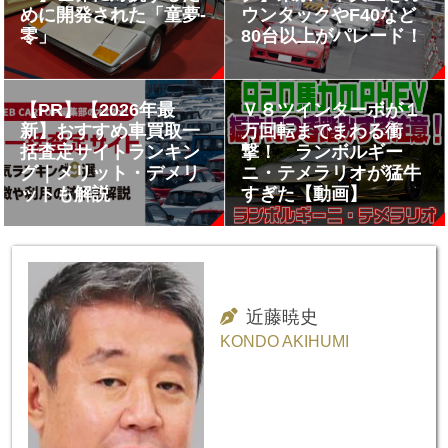
めに開発された「童夢-
ウンタックやF40など
零」
80台以上がパレード！
【PR】【2026年最
Ｖ８ツインターボが１
新】おすすめ車買取一
万回転までまわる衝
括査定サイトランキン
撃！ ランボルギー
グ｜メリット・デメリ
ニ・テメラリオが猛牛
ットも解説
すぎた【動画】
近藤暁史
KONDO AKIHUMI