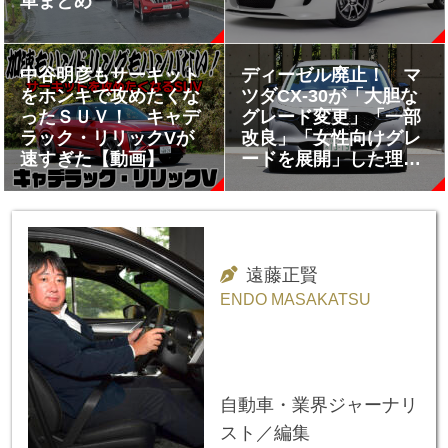
車まとめ
中谷明彦もサーキット
ディーゼル廃止！ マ
をホンキで攻めたくな
ツダCX-30が「大胆な
ったＳＵＶ！ キャデ
グレード変更」「一部
ラック・リリックVが
改良」「女性向けグレ
速すぎた【動画】
ードを展開」した理由
とは？
遠藤正賢
ENDO MASAKATSU
自動車・業界ジャーナリ
スト／編集