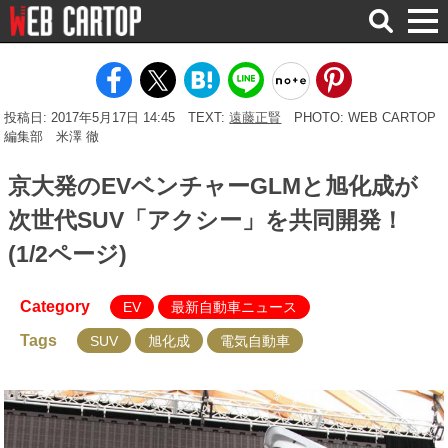
検
索
投稿日: 2017年5月17日 14:45
TEXT:
遠藤正賢
PHOTO: WEB CARTOP
編集部 米澤 徹
京大発のEVベンチャーGLMと旭化成が
次世代SUV「アクシー」を共同開発！
(1/2ページ)
Category
EV
最新自動車ニュース
Tags
SUV
旭化成
電気自動車