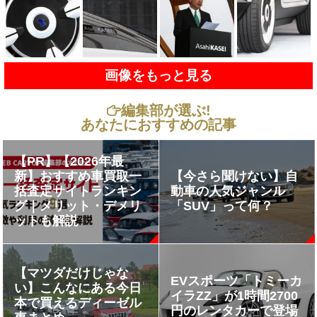
画像をもっと見る
編集部が選ぶ!
あなたにおすすめの記事
【PR】【2026年最
新】おすすめ車買取一
【今さら聞けない】自
括査定サイトランキン
動車の人気ジャンル
グ｜メリット・デメリ
「SUV」って何？
ットも解説
【マツダだけじゃな
EVスポーツ「トミーカ
い】こんなにある今日
イラZZ」が1時間2700
本で買えるディーゼル
円のレンタカーで登場