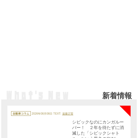
新着情報
NE
カ
テ
自動車コラム
2026年08月08日
TEXT:
遠藤正賢
ゴ
リ
シビックなのにカンガルー
ー
バー！ ２年を待たずに消
滅した「シビックシャト