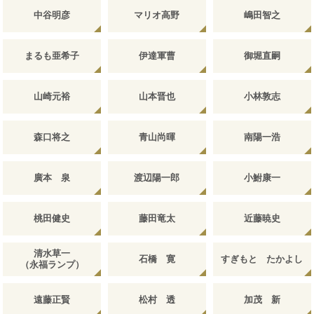
中谷明彦
マリオ高野
嶋田智之
まるも亜希子
伊達軍曹
御堀直嗣
山崎元裕
山本晋也
小林敦志
森口将之
青山尚暉
南陽一浩
廣本 泉
渡辺陽一郎
小鮒康一
桃田健史
藤田竜太
近藤暁史
清水草一
石橋 寛
すぎもと たかよし
（永福ランプ）
遠藤正賢
松村 透
加茂 新