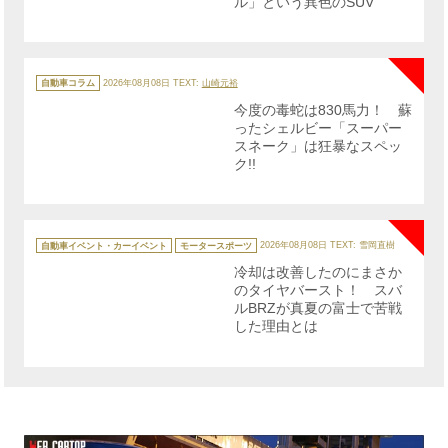
ル」という異色のSUV
NE
カ
テ
自動車コラム
2026年08月08日
TEXT:
山崎元裕
ゴ
リ
今度の毒蛇は830馬力！ 蘇
ー
ったシェルビー「スーパー
スネーク」は狂暴なスペッ
ク!!
NE
カ
テ
自動車イベント・カーイベント
モータースポーツ
2026年08月08日
TEXT: 雪岡直樹
ゴ
リ
冷却は改善したのにまさか
ー
のタイヤバースト！ スバ
ルBRZが真夏の富士で苦戦
した理由とは