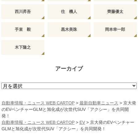
西川昇吾
往 機人
齊藤優太
手束 毅
黒木美珠
岡本幸一郎
木下隆之
アーカイブ
ア
ー
カ
自動車情報・ニュース WEB CARTOP
>
最新自動車ニュース
>
京大発
イ
のEVベンチャーGLMと旭化成が次世代SUV「アクシー」を共同開
ブ
発！
自動車情報・ニュース WEB CARTOP
>
EV
>
京大発のEVベンチャー
GLMと旭化成が次世代SUV「アクシー」を共同開発！