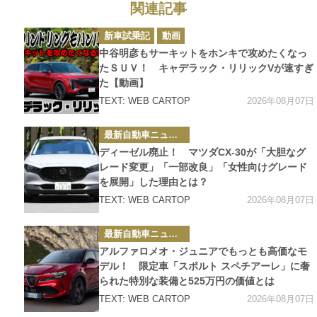
関連記事
カ
新車試乗記
動画
テ
ゴ
中谷明彦もサーキットをホンキで攻めたくなっ
リ
ー
たＳＵＶ！ キャデラック・リリックVが速すぎ
た【動画】
2026年08月07日
TEXT: WEB CARTOP
カ
最新自動車ニュース
テ
ゴ
ディーゼル廃止！ マツダCX-30が「大胆なグ
リ
ー
レード変更」「一部改良」「女性向けグレード
を展開」した理由とは？
2026年08月07日
TEXT: WEB CARTOP
カ
最新自動車ニュース
テ
ゴ
アルファロメオ・ジュニアでもっとも高価なモ
リ
ー
デル！ 限定車「スポルト スペチアーレ」に奢
られた特別な装備と525万円の価値とは
2026年08月07日
TEXT: WEB CARTOP