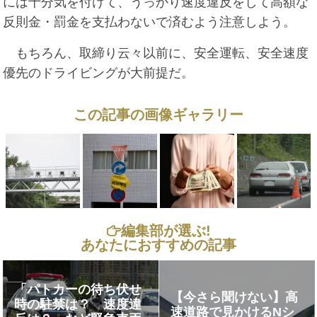
には十分気を付けて、うっかり速度違反をして高額な
反則金・罰金を支払わないで済むよう注意しよう。
もちろん、取締り云々以前に、安全運転、安全速度
優先のドライビングが大前提だ。
この記事の画像ギャラリー
編集部が選ぶ!
あなたにおすすめの記事
「パトカーの待ち伏せ
【今さら聞けない】高
時の駐禁は？ 速度違
速道路で見かけるNシ