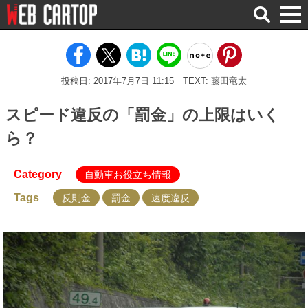
検
索
投稿日: 2017年7月7日 11:15
TEXT:
藤田竜太
スピード違反の「罰金」の上限はいく
ら？
Category
自動車お役立ち情報
Tags
反則金
罰金
速度違反