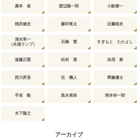
廣本 泉
渡辺陽一郎
小鮒康一
桃田健史
藤田竜太
近藤暁史
清水草一
石橋 寛
すぎもと たかよし
（永福ランプ）
遠藤正賢
松村 透
加茂 新
西川昇吾
往 機人
齊藤優太
手束 毅
黒木美珠
岡本幸一郎
木下隆之
アーカイブ