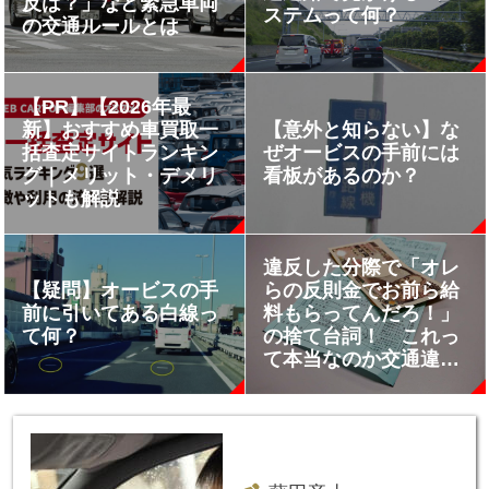
反は？」など緊急車両
ステムって何？
の交通ルールとは
【PR】【2026年最
新】おすすめ車買取一
【意外と知らない】な
括査定サイトランキン
ぜオービスの手前には
グ｜メリット・デメリ
看板があるのか？
ットも解説
違反した分際で「オレ
【疑問】オービスの手
らの反則金でお前ら給
前に引いてある白線っ
料もらってんだろ！」
て何？
の捨て台詞！ これっ
て本当なのか交通違反
の反則金の行方を追っ
てみた