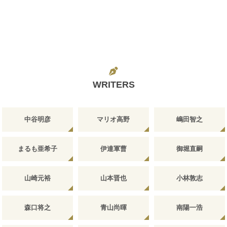
WRITERS
中谷明彦
マリオ高野
嶋田智之
まるも亜希子
伊達軍曹
御堀直嗣
山崎元裕
山本晋也
小林敦志
森口将之
青山尚暉
南陽一浩