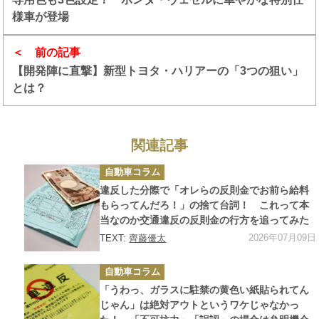
様車が登場
前の記事
【開発陣に直撃】新型トヨタ・ハリアーの「3つの狙い」
とは？
関連記事
カ
自動車コラム
テ
ゴ
違反した分際で「オレらの反則金でお前ら給料
リ
ー
もらってんだろ！」の捨て台詞！ これって本
当なのか交通違反の反則金の行方を追ってみた
2026年07月09日
TEXT:
齊藤優太
カ
自動車コラム
テ
ゴ
「うわっ、ガラスに駐禁の黄色い紙貼られてん
リ
ー
じゃん」は絶対アウトというワケじゃなかっ