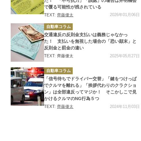
た！ 「不可抗力」「誤認」の場合は弁明機会
で覆る可能性が残されている
2026年01月06日
TEXT:
齊藤優太
カ
自動車コラム
テ
ゴ
交通違反の反則金支払いは義務じゃなかっ
リ
ー
た！ 支払いを無視した場合の「恐い顛末」と
反則金と罰金の違い
2025年05月27日
TEXT: 齊藤優太
カ
自動車コラム
テ
ゴ
「信号待ちでドライバー交替」「鍵をつけっぱ
リ
ー
でクルマを離れる」「挨拶代わりのクラクショ
ン」は全部違反ってマジか！ そこかしこで見
かけるクルマのNG行為５つ
2024年11月03日
TEXT:
齊藤優太