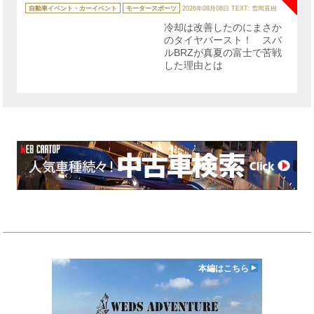
カ
テ
自動車イベント・カーイベント
モータースポーツ
2026年08月08日
TEXT: 雪岡直樹
ゴ
リ
冷却は改善したのにまさか
ー
のタイヤバースト！ スバ
ルBRZが真夏の富士で苦戦
した理由とは
本編はこちら