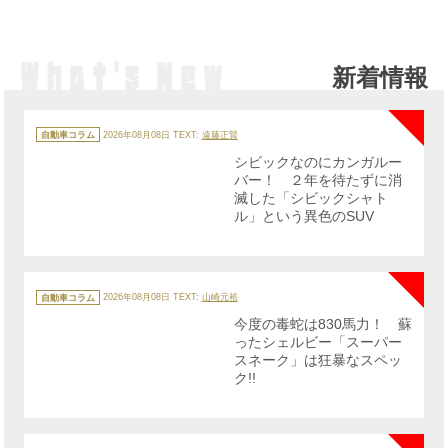
新着情報
NE
カ
テ
自動車コラム
2026年08月08日
TEXT:
遠藤正賢
ゴ
リ
シビックなのにカンガルー
ー
バー！ ２年を待たずに消
滅した「シビックシャト
ル」という異色のSUV
NE
カ
テ
自動車コラム
2026年08月08日
TEXT:
山崎元裕
ゴ
リ
今度の毒蛇は830馬力！ 蘇
ー
ったシェルビー「スーパー
スネーク」は狂暴なスペッ
ク!!
NE