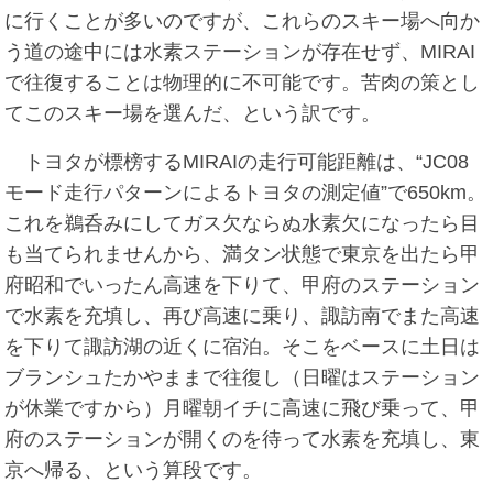
に行くことが多いのですが、これらのスキー場へ向か
う道の途中には水素ステーションが存在せず、MIRAI
で往復することは物理的に不可能です。苦肉の策とし
てこのスキー場を選んだ、という訳です。
トヨタが標榜するMIRAIの走行可能距離は、“JC08
モード走行パターンによるトヨタの測定値”で650km。
これを鵜呑みにしてガス欠ならぬ水素欠になったら目
も当てられませんから、満タン状態で東京を出たら甲
府昭和でいったん高速を下りて、甲府のステーション
で水素を充填し、再び高速に乗り、諏訪南でまた高速
を下りて諏訪湖の近くに宿泊。そこをベースに土日は
ブランシュたかやままで往復し（日曜はステーション
が休業ですから）月曜朝イチに高速に飛び乗って、甲
府のステーションが開くのを待って水素を充填し、東
京へ帰る、という算段です。