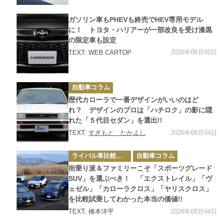
カ
ガソリン車もPHEVも終売でHEV専用モデル
テ
ゴ
に！ トヨタ・ハリアーが一部改良を受け漆黒
リ
の限定車も設定
ー
2026年08月05日
TEXT: WEB CARTOP
カ
自動車コラム
テ
ゴ
歴代カローラで一番デザインがいいのはど
リ
ー
れ？ デザインのプロは「ハチロク」の影に隠
れた「５代目セダン」を選出!!
2026年08月04日
TEXT:
すぎもと たかよし
カ
ライバル車比較テスト
自動車コラム
テ
ゴ
街乗り派＆ファミリーこそ「スポーツグレード
リ
ー
SUV」を選ぶべき！ 「エクストレイル」「ヴ
ェゼル」「カローラクロス」「ヤリスクロス」
を比較試乗してわかった本当の価値!!
2026年08月04日
TEXT: 橋本洋平