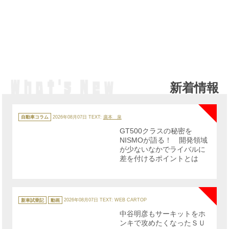
新着情報
NE
カ
テ
自動車コラム
2026年08月07日
TEXT:
廣本 泉
ゴ
リ
GT500クラスの秘密を
ー
NISMOが語る！ 開発領域
が少ないなかでライバルに
差を付けるポイントとは
NE
カ
テ
新車試乗記
動画
2026年08月07日
TEXT: WEB CARTOP
ゴ
リ
中谷明彦もサーキットをホ
ー
ンキで攻めたくなったＳＵ