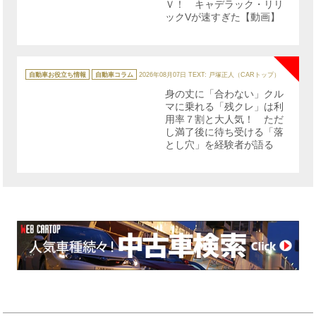
Ｖ！ キャデラック・リリ
ックVが速すぎた【動画】
NE
カ
テ
自動車お役立ち情報
自動車コラム
2026年08月07日
TEXT: 戸塚正人（CARトップ）
ゴ
リ
身の丈に「合わない」クル
ー
マに乗れる「残クレ」は利
用率７割と大人気！ ただ
し満了後に待ち受ける「落
とし穴」を経験者が語る