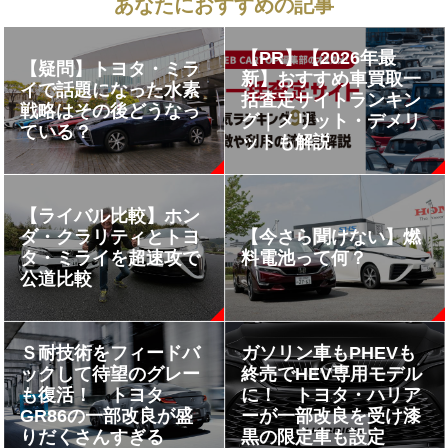
あなたにおすすめの記事
【PR】【2026年最
【疑問】トヨタ・ミラ
新】おすすめ車買取一
イで話題になった水素
括査定サイトランキン
戦略はその後どうなっ
グ｜メリット・デメリ
ている？
ットも解説
【ライバル比較】ホン
ダ・クラリティとトヨ
【今さら聞けない】燃
タ・ミライを超速攻で
料電池って何？
公道比較
Ｓ耐技術をフィードバ
ガソリン車もPHEVも
ックして待望のグレー
終売でHEV専用モデル
も復活！ トヨタ
に！ トヨタ・ハリア
GR86の一部改良が盛
ーが一部改良を受け漆
りだくさんすぎる
黒の限定車も設定