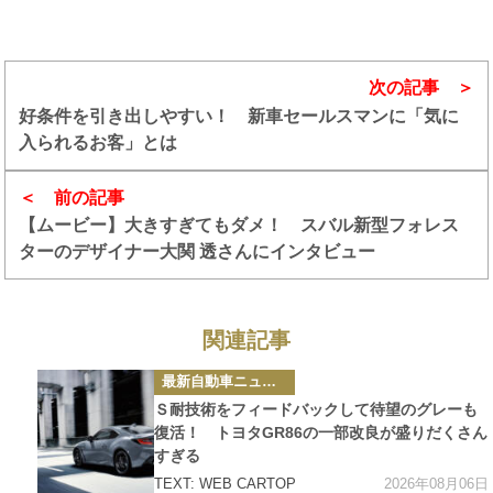
次の記事
好条件を引き出しやすい！ 新車セールスマンに「気に
入られるお客」とは
前の記事
【ムービー】大きすぎてもダメ！ スバル新型フォレス
ターのデザイナー大関 透さんにインタビュー
関連記事
カ
最新自動車ニュース
テ
ゴ
Ｓ耐技術をフィードバックして待望のグレーも
リ
ー
復活！ トヨタGR86の一部改良が盛りだくさん
すぎる
2026年08月06日
TEXT: WEB CARTOP