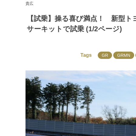
貴広
【試乗】操る喜び満点！ 新型トヨ
サーキットで試乗 (1/2ページ)
Tags
GR
GRMN