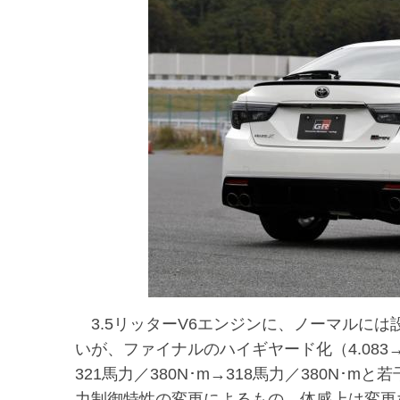
3.5リッターV6エンジンに、ノーマルには
いが、ファイナルのハイギヤード化（4.083→3
321馬力／380N･m→318馬力／380N
力制御特性の変更によるもの。体感上は変更