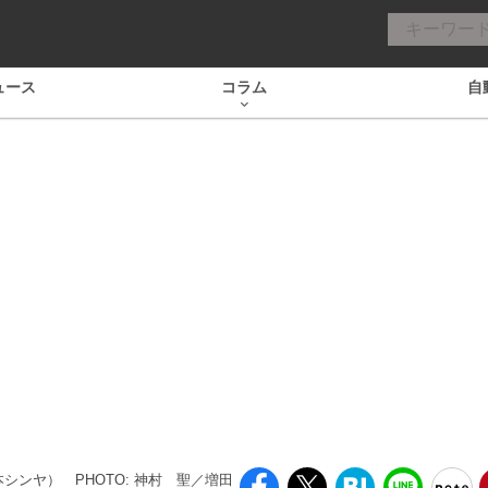
ュース
コラム
自
本シンヤ）
PHOTO: 神村 聖／増田