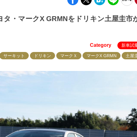
タ・マークX GRMNをドリキン土屋圭市
Category
新車試
サーキット
ドリキン
マークＸ
マークX GRMN
土屋