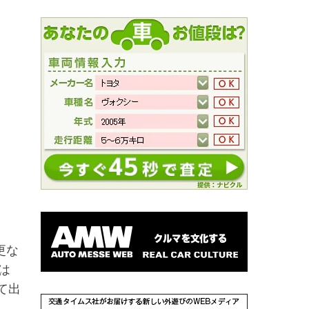
更な
Eは
て出