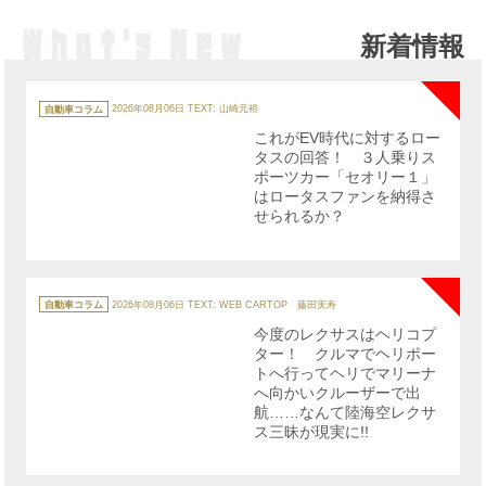
新着情報
NE
カ
テ
自動車コラム
2026年08月06日
TEXT: 山崎元裕
ゴ
リ
これがEV時代に対するロー
ー
タスの回答！ ３人乗りス
ポーツカー「セオリー１」
はロータスファンを納得さ
せられるか？
NE
カ
テ
自動車コラム
2026年08月06日
TEXT: WEB CARTOP 藤田実寿
ゴ
リ
今度のレクサスはヘリコプ
ー
ター！ クルマでヘリポー
トへ行ってヘリでマリーナ
へ向かいクルーザーで出
航……なんて陸海空レクサ
ス三昧が現実に!!
NE