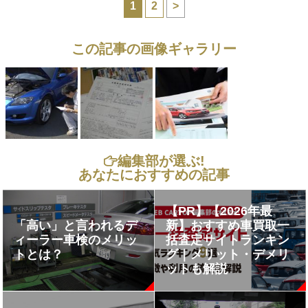
1
2
>
この記事の画像ギャラリー
編集部が選ぶ!
あなたにおすすめの記事
【PR】【2026年最
「高い」と言われるデ
新】おすすめ車買取一
ィーラー車検のメリッ
括査定サイトランキン
トとは？
グ｜メリット・デメリ
ットも解説