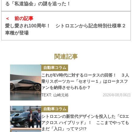
る「私道協会」の謎を追った！
前の記事
愛し愛され100周年！ シトロエンから記念特別仕様車２
車種が登場
関連記事
カ
自動車コラム
テ
ゴ
これがEV時代に対するロータスの回答！ ３人
リ
ー
乗りスポーツカー「セオリー１」はロータスフ
ァンを納得させられるか？
2026年08月06日
TEXT: 山崎元裕
カ
自動車コラム
テ
ゴ
シトロエンの新世代デザインを投入した「C3エ
リ
ー
アクロス ハイブリッド」！ ここまでやっても
まだ「入口」ってマジ!?