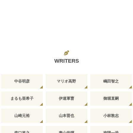
WRITERS
中谷明彦
マリオ高野
嶋田智之
まるも亜希子
伊達軍曹
御堀直嗣
山崎元裕
山本晋也
小林敦志
森口将之
青山尚暉
南陽一浩