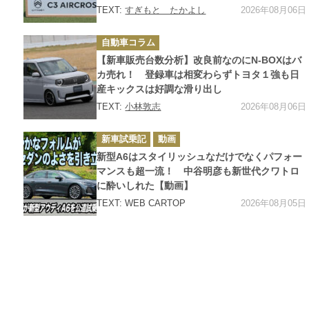
2026年08月06日
TEXT:
すぎもと たかよし
カ
自動車コラム
テ
ゴ
【新車販売台数分析】改良前なのにN-BOXはバ
リ
ー
カ売れ！ 登録車は相変わらずトヨタ１強も日
産キックスは好調な滑り出し
2026年08月06日
TEXT:
小林敦志
カ
新車試乗記
動画
テ
ゴ
新型A6はスタイリッシュなだけでなくパフォー
リ
ー
マンスも超一流！ 中谷明彦も新世代クワトロ
に酔いしれた【動画】
2026年08月05日
TEXT: WEB CARTOP