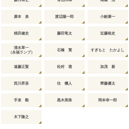
廣本 泉
渡辺陽一郎
小鮒康一
桃田健史
藤田竜太
近藤暁史
清水草一
石橋 寛
すぎもと たかよし
（永福ランプ）
遠藤正賢
松村 透
加茂 新
西川昇吾
往 機人
齊藤優太
手束 毅
黒木美珠
岡本幸一郎
木下隆之