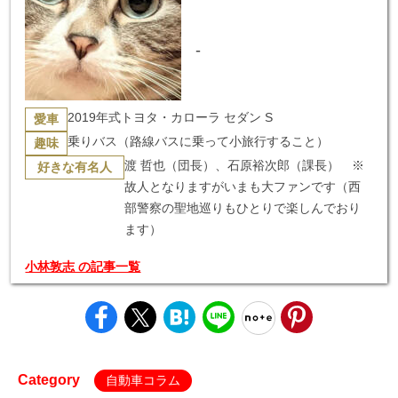
-
2019年式トヨタ・カローラ セダン S
愛車
乗りバス（路線バスに乗って小旅行すること）
趣味
渡 哲也（団長）、石原裕次郎（課長） ※
好きな有名人
故人となりますがいまも大ファンです（西
部警察の聖地巡りもひとりで楽しんでおり
ます）
小林敦志 の記事一覧
Category
自動車コラム