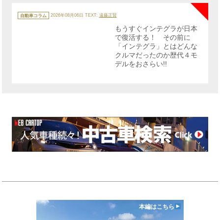
カ
テ
自動車コラム
2026年08月06日
TEXT:
遠藤正賢
ゴ
リ
もうすぐインテグラが日本
ー
で復活する！ その前に
「インテグラ」とはどんな
クルマだったのか歴代４モ
デルをおさらい!!
本編はこちら