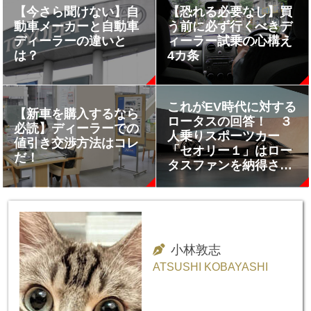
【今さら聞けない】自
【恐れる必要なし】買
動車メーカーと自動車
う前に必ず行くべきデ
ディーラーの違いと
ィーラー試乗の心構え
は？
4カ条
これがEV時代に対する
【新車を購入するなら
ロータスの回答！ ３
必読】ディーラーでの
人乗りスポーツカー
値引き交渉方法はコレ
「セオリー１」はロー
だ！
タスファンを納得させ
られるか？
小林敦志
ATSUSHI KOBAYASHI