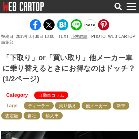
検
索
投稿日: 2019年3月30日 18:00
TEXT:
小林敦志
PHOTO: WEB CARTOP
編集部
「下取り」or「買い取り」他メーカー車
に乗り替えるときにお得なのはドッチ？
(1/2ページ)
Category
自動車コラム
Tags
ディーラー
乗り換え
他メーカー
新車
査定額
自社
輸入車