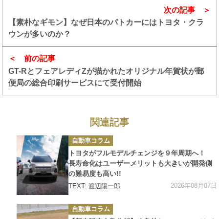
次の記事
【素朴なギモン】なぜ日本のパトカーにはトヨタ・クラ
ウンが多いのか？
前の記事
GT-RとフェアレディZが描かれたオリジナル年賀状が郵
便局の総合印刷サービスにて受付開始
関連記事
カ
自動車コラム
テ
ゴ
トヨタがフルモデルチェンジを９年周期へ！
リ
ー
長寿命化はユーザーメリットも大きいが開発側
の難易度も高い!!
2026年08月07日
TEXT:
渡辺陽一郎
カ
自動車コラム
テ
ゴ