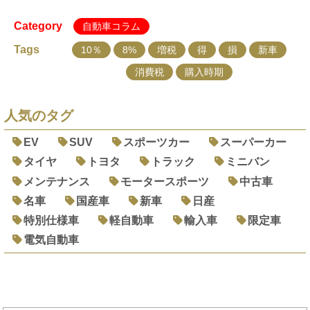
Category
自動車コラム
Tags
10％
8%
増税
得
損
新車
消費税
購入時期
人気のタグ
EV
SUV
スポーツカー
スーパーカー
タイヤ
トヨタ
トラック
ミニバン
メンテナンス
モータースポーツ
中古車
名車
国産車
新車
日産
特別仕様車
軽自動車
輸入車
限定車
電気自動車