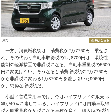
画像はこちら
増税
一方、消費増税後は、消費税が2万7760円上乗せさ
れ、その代わり自動車取得税の1万8700円は、環境性
能割の軽減措置で非課税になる。自動車重量税の5600
円に変更はない。そうなると消費増税額の2万7760円
から非課税に変わる1万8700円を差し引いた9060円
が、純粋な増税額だ。
小型／普通乗用車では、今はハイブリッドの販売比
率が40％に達している。ハイブリッドには自動車取得
税と同重量税が免税になる車種が多く、購入時の税額