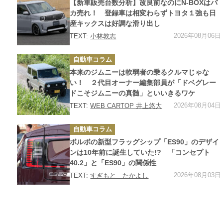
【新車販売台数分析】改良前なのにN-BOXはバ
リ
ー
カ売れ！ 登録車は相変わらずトヨタ１強も日
産キックスは好調な滑り出し
2026年08月06日
TEXT:
小林敦志
カ
自動車コラム
テ
ゴ
本来のジムニーは軟弱者の乗るクルマじゃな
リ
ー
い！ ２代目オーナー編集部員が「ドベグレー
ドこそジムニーの真髄」といいきるワケ
2026年08月04日
TEXT:
WEB CARTOP 井上悠大
カ
自動車コラム
テ
ゴ
ボルボの新型フラッグシップ「ES90」のデザイ
リ
ー
ンは10年前に誕生していた!? 「コンセプト
40.2」と「ES90」の関係性
2026年08月03日
TEXT:
すぎもと たかよし