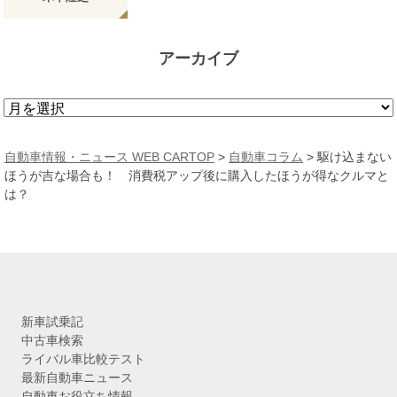
アーカイブ
ア
ー
カ
自動車情報・ニュース WEB CARTOP
>
自動車コラム
>
駆け込まない
イ
ほうが吉な場合も！ 消費税アップ後に購入したほうが得なクルマと
ブ
は？
新車試乗記
中古車検索
ライバル車比較テスト
最新自動車ニュース
自動車お役立ち情報