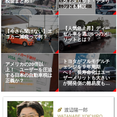
税金まとめ！
グ｜メリット・デメリ
ットも解説
【人気急上昇】ディー
【今さら聞けない】エ
ゼル車を選ぶ5つのメ
コカー減税って何？
リットとは？
トヨタがフルモデルチ
アメリカの20倍以
ェンジを９年周期
上！ ユーザーを圧迫
へ！ 長寿命化はユー
する日本の自動車税は
ザーメリットも大きい
正義か？
が開発側の難易度も高
い!!
渡辺陽一郎
WATANABE YOICHIRO