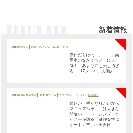
新着情報
NE
カ
テ
自動車コラム
2026年08月07日
TEXT:
小鮒康一
ゴ
リ
傑作だらけの「いすゞ」乗
ー
用車のなかでもとくに人
気！ あまりにも美し過ぎ
る「117クーペ」の魅力
NE
カ
テ
自動車お役立ち情報
自動車コラム
2026年08月07日
TEXT:
中谷明彦
ゴ
リ
運転が上手くなりたいなら
ー
マニュアル車……は大きな
間違い！ レーシングドラ
イバーが語る「基礎を学ぶ
オートマ車」の重要性