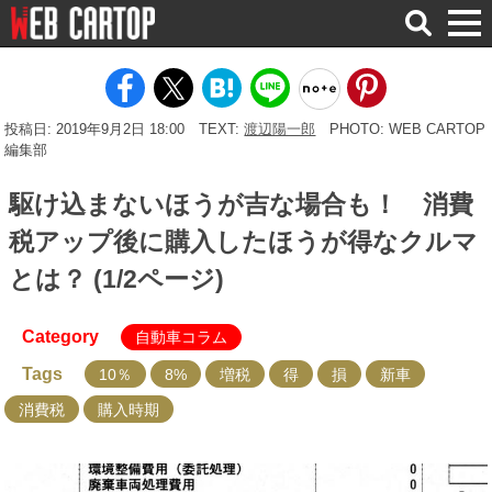
検
索
投稿日: 2019年9月2日 18:00
TEXT:
渡辺陽一郎
PHOTO: WEB CARTOP
編集部
駆け込まないほうが吉な場合も！ 消費
税アップ後に購入したほうが得なクルマ
とは？ (1/2ページ)
Category
自動車コラム
Tags
10％
8%
増税
得
損
新車
消費税
購入時期