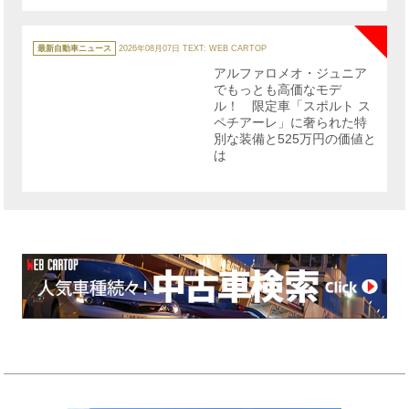
NE
カ
テ
最新自動車ニュース
2026年08月07日
TEXT: WEB CARTOP
ゴ
リ
アルファロメオ・ジュニア
ー
でもっとも高価なモデ
ル！ 限定車「スポルト ス
ペチアーレ」に奢られた特
別な装備と525万円の価値と
は