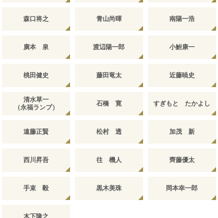
森口将之
青山尚暉
南陽一浩
廣本 泉
渡辺陽一郎
小鮒康一
桃田健史
藤田竜太
近藤暁史
清水草一
石橋 寛
すぎもと たかよし
（永福ランプ）
遠藤正賢
松村 透
加茂 新
西川昇吾
往 機人
齊藤優太
手束 毅
黒木美珠
岡本幸一郎
木下隆之