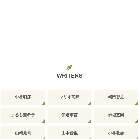
WRITERS
中谷明彦
マリオ高野
嶋田智之
まるも亜希子
伊達軍曹
御堀直嗣
山崎元裕
山本晋也
小林敦志