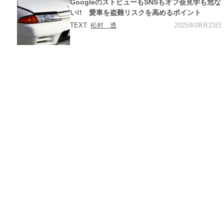
GoogleのストビューもSNSもオフ会見学も危な
リ
ー
い!! 愛車を盗難リスクを高めるポイント
2025年08月23日
TEXT:
松村 透