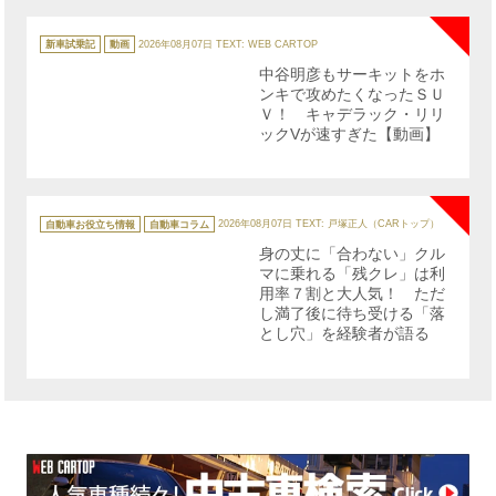
NE
カ
テ
新車試乗記
動画
2026年08月07日
TEXT: WEB CARTOP
ゴ
リ
中谷明彦もサーキットをホ
ー
ンキで攻めたくなったＳＵ
Ｖ！ キャデラック・リリ
ックVが速すぎた【動画】
NE
カ
テ
自動車お役立ち情報
自動車コラム
2026年08月07日
TEXT: 戸塚正人（CARトップ）
ゴ
リ
身の丈に「合わない」クル
ー
マに乗れる「残クレ」は利
用率７割と大人気！ ただ
し満了後に待ち受ける「落
とし穴」を経験者が語る