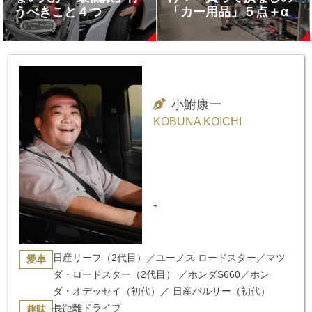
うべきこと４つ
「カー用品」５点＋α
小鮒康一
KOBUNA KOICHI
-
日産リーフ（2代目）／ユーノス ロードスター／マツ
愛車
ダ・ロードスター（2代目） ／ホンダS660／ホン
ダ・オデッセイ（初代）／ 日産パルサー（初代）
長距離ドライブ
趣味