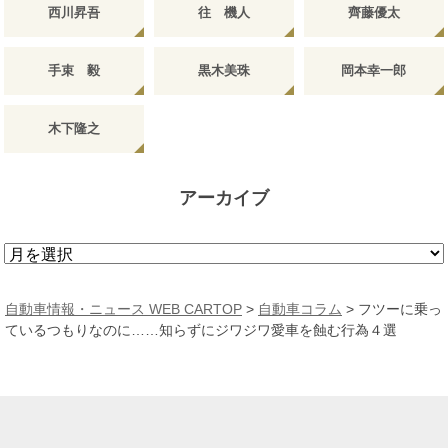
西川昇吾
往 機人
齊藤優太
手束 毅
黒木美珠
岡本幸一郎
木下隆之
アーカイブ
ア
ー
カ
自動車情報・ニュース WEB CARTOP
>
自動車コラム
>
フツーに乗っ
イ
ているつもりなのに……知らずにジワジワ愛車を蝕む行為４選
ブ