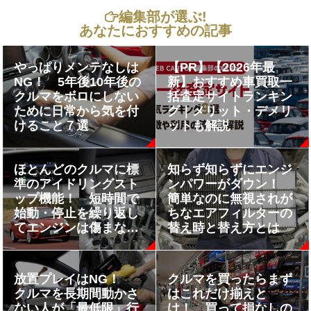
編集部が選ぶ!
あなたにおすすめの記事
やっぱりメンテなしは
【PR】【2026年最
NG！ 5年後10年後の
新】おすすめ車買取一
クルマをボロにしない
括査定サイトランキン
ために日常から気を付
グ｜メリット・デメリ
けること７選
ットも解説
ほとんどのクルマに標
知らず知らずにエンジ
準のアイドリングスト
ンパワーがダウン！
ップ機能！ 短時間で
簡単なのに無視されが
始動・停止を繰り返し
ちなエアフィルターの
てエンジンは傷まない
替え時と替え方とは
のか？
放置プレイはNG！
クルマを買ったらまず
クルマを長期間動かさ
はこれだけ揃えと
ない人が「最低限」行
け！ 買って損なしの