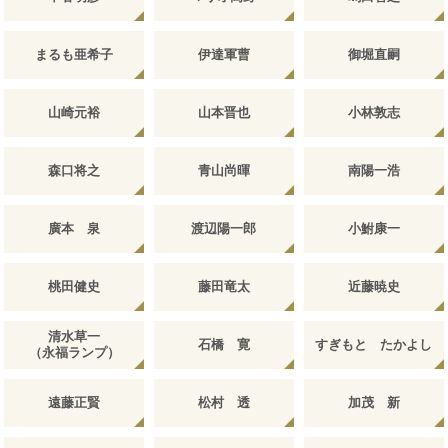
まるも亜希子
伊達軍曹
御堀直嗣
山崎元裕
山本晋也
小林敦志
森口将之
青山尚暉
南陽一浩
廣本 泉
渡辺陽一郎
小鮒康一
桃田健史
藤田竜太
近藤暁史
清水草一
石橋 寛
すぎもと たかよし
（永福ランプ）
遠藤正賢
松村 透
加茂 新