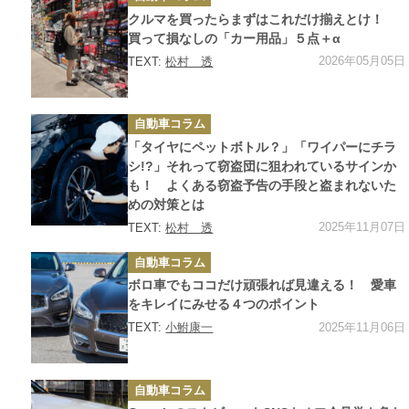
テ
ゴ
クルマを買ったらまずはこれだけ揃えとけ！
リ
ー
買って損なしの「カー用品」５点＋α
2026年05月05日
TEXT:
松村 透
カ
自動車コラム
テ
ゴ
「タイヤにペットボトル？」「ワイパーにチラ
リ
ー
シ!?」それって窃盗団に狙われているサインか
も！ よくある窃盗予告の手段と盗まれないた
めの対策とは
2025年11月07日
TEXT:
松村 透
カ
自動車コラム
テ
ゴ
ボロ車でもココだけ頑張れば見違える！ 愛車
リ
ー
をキレイにみせる４つのポイント
2025年11月06日
TEXT:
小鮒康一
カ
自動車コラム
テ
ゴ