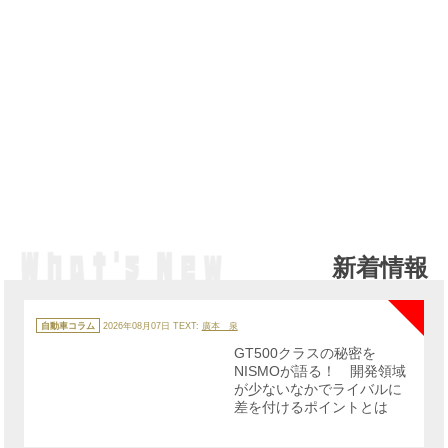
新着情報
NE
カ
テ
自動車コラム
2026年08月07日
TEXT:
廣本 泉
ゴ
リ
GT500クラスの秘密を
ー
NISMOが語る！ 開発領域
が少ないなかでライバルに
差を付けるポイントとは