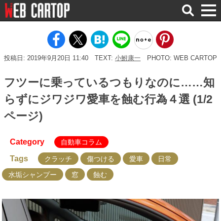
検
索
投稿日: 2019年9月20日 11:40
TEXT:
小鮒康一
PHOTO: WEB CARTOP
フツーに乗っているつもりなのに……知
らずにジワジワ愛車を蝕む行為４選 (1/2
ページ)
Category
自動車コラム
Tags
クラッチ
傷つける
愛車
日常
水垢シャンプー
窓
蝕む