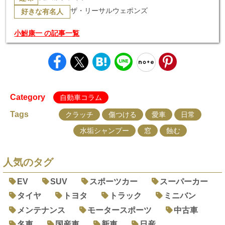
ザ・リーサルウェポンズ
好きな有名人
小鮒康一 の記事一覧
Category
自動車コラム
Tags
クラッチ
傷つける
愛車
日常
水垢シャンプー
窓
蝕む
人気のタグ
EV
SUV
スポーツカー
スーパーカー
タイヤ
トヨタ
トラック
ミニバン
メンテナンス
モータースポーツ
中古車
名車
国産車
新車
日産