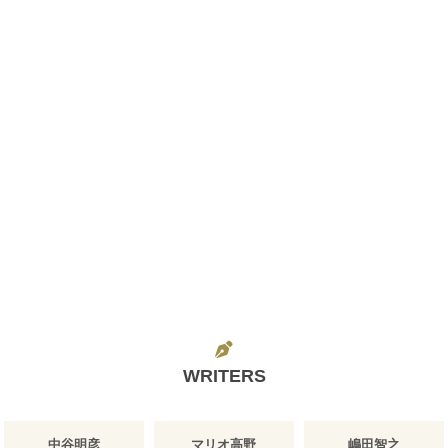
WRITERS
中谷明彦
マリオ高野
嶋田智之