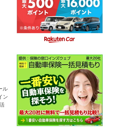
ール
イン
活