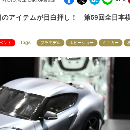
PHOTO: WEB CARTOP編集部
目のアイテムが目白押し！ 第59回全日本
Tags
ベント
プラモデル
ホビーショー
ミニカー