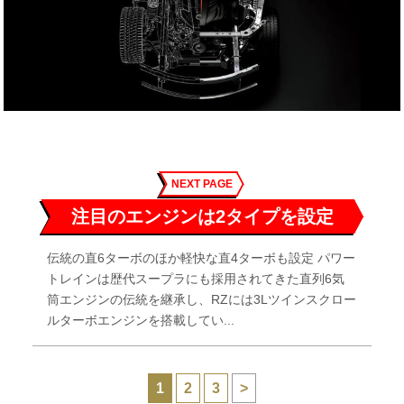
NEXT PAGE
注目のエンジンは2タイプを設定
伝統の直6ターボのほか軽快な直4ターボも設定 パワー
トレインは歴代スープラにも採用されてきた直列6気
筒エンジンの伝統を継承し、RZには3Lツインスクロー
ルターボエンジンを搭載してい...
1
2
3
>