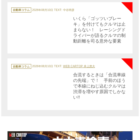
カ
テ
自動車コラム
2026年08月10日
TEXT: 中谷明彦
ゴ
リ
いくら「ゴッツいブレー
ー
キ」を付けてもクルマは止
まらない！ レーシングド
ライバーが語るクルマの制
動距離を司る意外な要素
NE
カ
テ
自動車コラム
2026年08月10日
TEXT:
WEB CARTOP 井上悠大
ゴ
リ
合流するときは「合流車線
ー
の先端」で！ 手前のほう
で本線にねじ込むクルマは
渋滞を増やす原因でしかな
い!!