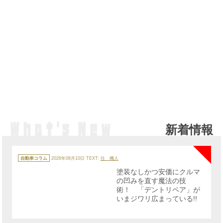
新着情報
NE
カ
テ
自動車コラム
2026年08月10日
TEXT:
往 機人
ゴ
リ
塗装なしかつ安価にクルマ
ー
の凹みを直す魔法の技
術！ 「デントリペア」が
いまジワリ広まっている!!
NE