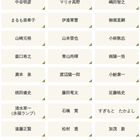
中谷明彦
マリオ高野
嶋田智之
まるも亜希子
伊達軍曹
御堀直嗣
山崎元裕
山本晋也
小林敦志
森口将之
青山尚暉
南陽一浩
廣本 泉
渡辺陽一郎
小鮒康一
桃田健史
藤田竜太
近藤暁史
清水草一
石橋 寛
すぎもと たかよし
（永福ランプ）
遠藤正賢
松村 透
加茂 新