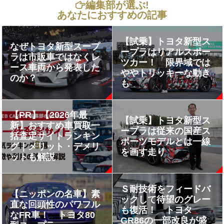
編集部が選ぶ!
あなたにおすすめの記事
【試乗】トヨタ新型ス
なぜトヨタ新型スープ
ープラはリアルスポー
ラは市販車ではなくレ
ツカー！ 限界域では
ース車両から発表した
ややトリッキーな動き
のか？
も
【PR】【2026年最
【試乗】トヨタ新型ス
新】おすすめ車買取一
ープラは従来の国産ス
括査定サイトランキン
ポーツモデルとは一線
グ｜メリット・デメリ
を画す走り
ットも解説
Ｓ耐技術をフィードバ
【ニッポンの名車】素
ックして待望のグレー
直な回頭性のパワフル
も復活！ トヨタ
なFR車！ トヨタ80
GR86の一部改良が盛