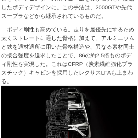
したボディデザインに。この手法は、2000GTや先代
スープラなどから継承されているものだ。
ボディ剛性も高めている。走りを最優先にするため
太くストレートに通した骨格に加えて、アルミニウム
と鉄を適材適所に用いた骨格構造や、異なる素材同士
の接合強度を追求したことで、86の約2.5倍ものボデ
ィ剛性を実現した。これはCFRP（炭素繊維強化プラ
スチック）キャビンを採用したレクサスLFAも上まわ
る。