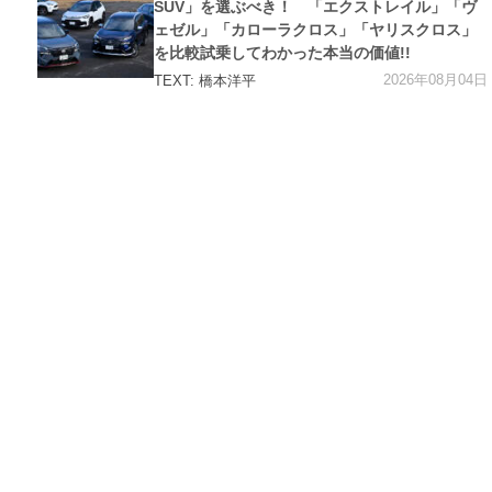
ー
SUV」を選ぶべき！ 「エクストレイル」「ヴ
ェゼル」「カローラクロス」「ヤリスクロス」
を比較試乗してわかった本当の価値!!
2026年08月04日
TEXT: 橋本洋平