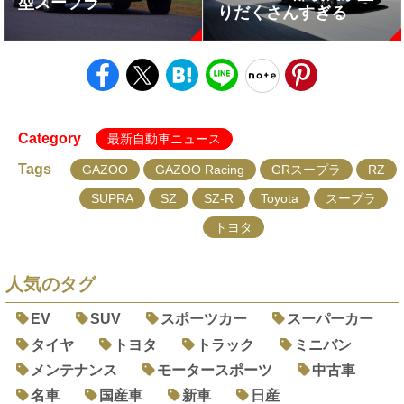
型スープラ
りだくさんすぎる
Category
最新自動車ニュース
Tags
GAZOO
GAZOO Racing
GRスープラ
RZ
SUPRA
SZ
SZ-R
Toyota
スープラ
トヨタ
人気のタグ
EV
SUV
スポーツカー
スーパーカー
タイヤ
トヨタ
トラック
ミニバン
メンテナンス
モータースポーツ
中古車
名車
国産車
新車
日産