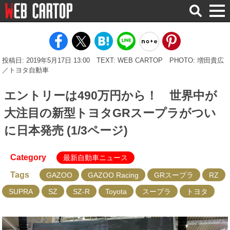
検
索
投稿日: 2019年5月17日 13:00
TEXT: WEB CARTOP
PHOTO: 増田貴広
／トヨタ自動車
エントリーは490万円から！ 世界中が
大注目の新型トヨタGRスープラがつい
に日本発売 (1/3ページ)
Category
最新自動車ニュース
Tags
GAZOO
GAZOO Racing
GRスープラ
RZ
SUPRA
SZ
SZ-R
Toyota
スープラ
トヨタ