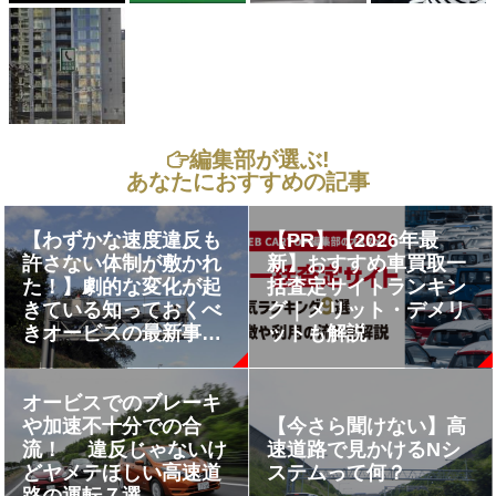
編集部が選ぶ!
あなたにおすすめの記事
【わずかな速度違反も
【PR】【2026年最
許さない体制が敷かれ
新】おすすめ車買取一
た！】劇的な変化が起
括査定サイトランキン
きている知っておくべ
グ｜メリット・デメリ
きオービスの最新事情
ットも解説
６つ
オービスでのブレーキ
や加速不十分での合
【今さら聞けない】高
流！ 違反じゃないけ
速道路で見かけるNシ
どヤメテほしい高速道
ステムって何？