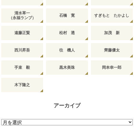
清水草一
石橋 寛
すぎもと たかよし
（永福ランプ）
遠藤正賢
松村 透
加茂 新
西川昇吾
往 機人
齊藤優太
手束 毅
黒木美珠
岡本幸一郎
木下隆之
アーカイブ
ア
ー