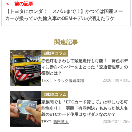
前の記事
【トヨタにホンダ！ スバルまで！】かつては国産メー
カーが扱っていた輸入車のOEMモデルが消えたワケ
関連記事
カ
自動車コラム
テ
ゴ
赤色灯をまわして緊急走行も可能！ 黄色ボデ
リ
ー
ィに赤白バンパーをまとった「交通管理隊」の
役割とは？
2026年08月03日
TEXT: トラック魂編集部
カ
自動車コラム
テ
ゴ
家族間でも「ETCカード貸して」は罪になる可
リ
ー
能性あり！ 実際「有罪判決」もあった他人名
義のETCカード使用はなぜダメなのか？
2026年07月26日
TEXT:
藤田竜太