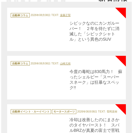
NE
カ
テ
自動車コラム
2026年08月08日
TEXT:
遠藤正賢
ゴ
リ
シビックなのにカンガルー
ー
バー！ ２年を待たずに消
滅した「シビックシャト
ル」という異色のSUV
NE
カ
テ
自動車コラム
2026年08月08日
TEXT:
山崎元裕
ゴ
リ
今度の毒蛇は830馬力！ 蘇
ー
ったシェルビー「スーパー
スネーク」は狂暴なスペッ
ク!!
NE
カ
テ
自動車イベント・カーイベント
モータースポーツ
2026年08月08日
TEXT: 雪岡直樹
ゴ
リ
冷却は改善したのにまさか
ー
のタイヤバースト！ スバ
ルBRZが真夏の富士で苦戦