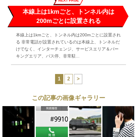
NEXT PAGE
本線上は1kmごと、トンネル内は
200mごとに設置される
本線上は1kmごと、トンネル内は200mごとに設置され
る 非常電話が設置されているのは本線上、トンネルだ
けでなく、インターチェンジ、サービスエリア＆パー
キングエリア、バス停、非常駐...
1
2
>
この記事の画像ギャラリー