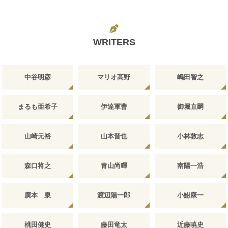
WRITERS
中谷明彦
マリオ高野
嶋田智之
まるも亜希子
伊達軍曹
御堀直嗣
山崎元裕
山本晋也
小林敦志
森口将之
青山尚暉
南陽一浩
廣本 泉
渡辺陽一郎
小鮒康一
桃田健史
藤田竜太
近藤暁史