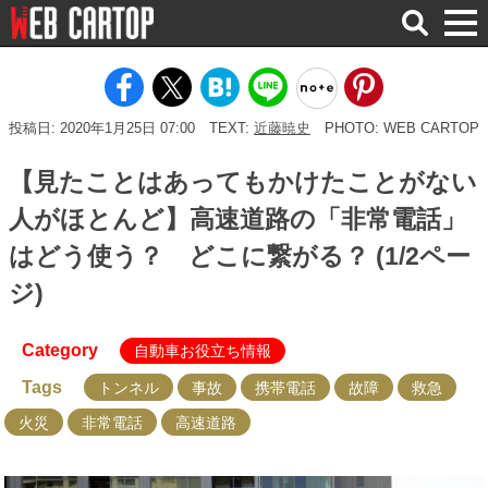
検
索
投稿日: 2020年1月25日 07:00
TEXT:
近藤暁史
PHOTO: WEB CARTOP
【見たことはあってもかけたことがない
人がほとんど】高速道路の「非常電話」
はどう使う？ どこに繋がる？ (1/2ペー
ジ)
Category
自動車お役立ち情報
Tags
トンネル
事故
携帯電話
故障
救急
火災
非常電話
高速道路