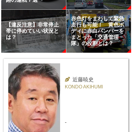
路の運転７選
赤色灯をまわして緊急
【違反注意】非常停止
走行も可能！ 黄色ボ
帯に停めていい状況と
ディに赤白バンパーを
は？
まとった「交通管理
隊」の役割とは？
近藤暁史
KONDO AKIHUMI
-