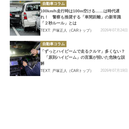
カ
自動車コラム
テ
ゴ
100km/h走行時は100m空ける……は時代遅
リ
ー
れ！ 警察も推奨する「車間距離」の新常識
「２秒ルール」とは
2026年07月24日
TEXT: 戸塚正人（CARトップ）
カ
自動車コラム
テ
ゴ
「ずっとハイビームで走るクルマ」多くない？
リ
ー
「原則ハイビーム」の言葉が招いた危険な誤
解
2026年07月19日
TEXT: 戸塚正人（CARトップ）