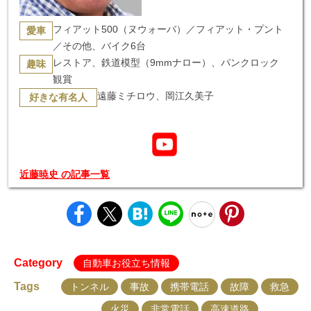
フィアット500（ヌウォーバ）／フィアット・プント
愛車
／その他、バイク6台
レストア、鉄道模型（9mmナロー）、パンクロック
趣味
観賞
遠藤ミチロウ、岡江久美子
好きな有名人
近藤暁史 の記事一覧
Category
自動車お役立ち情報
Tags
トンネル
事故
携帯電話
故障
救急
火災
非常電話
高速道路