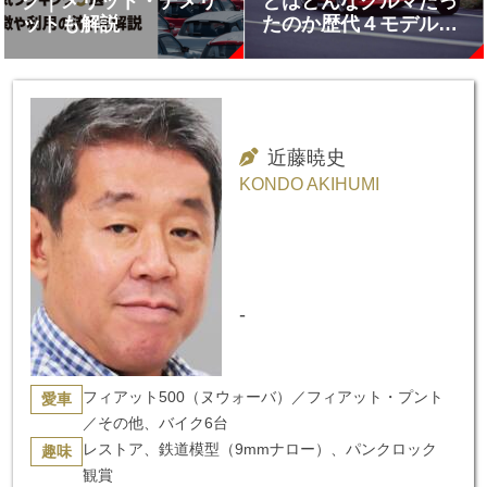
グ｜メリット・デメリ
とはどんなクルマだっ
ットも解説
たのか歴代４モデルを
おさらい!!
近藤暁史
KONDO AKIHUMI
-
フィアット500（ヌウォーバ）／フィアット・プント
愛車
／その他、バイク6台
レストア、鉄道模型（9mmナロー）、パンクロック
趣味
観賞