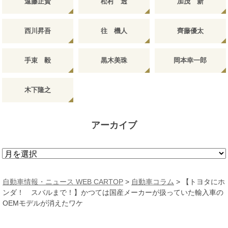
遠藤正賢
松村 透
加茂 新
西川昇吾
往 機人
齊藤優太
手束 毅
黒木美珠
岡本幸一郎
木下隆之
アーカイブ
ア
ー
カ
自動車情報・ニュース WEB CARTOP
>
自動車コラム
>
【トヨタにホ
イ
ンダ！ スバルまで！】かつては国産メーカーが扱っていた輸入車の
ブ
OEMモデルが消えたワケ