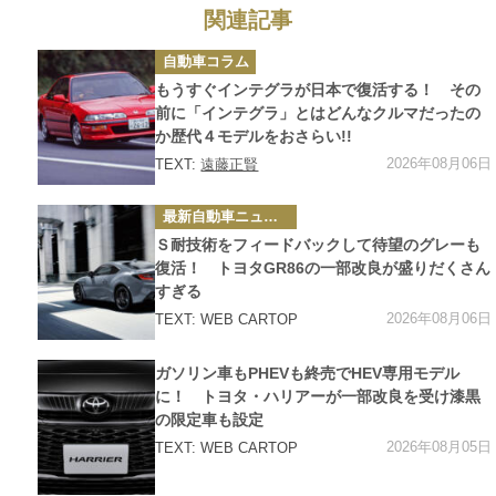
関連記事
カ
自動車コラム
テ
ゴ
もうすぐインテグラが日本で復活する！ その
リ
ー
前に「インテグラ」とはどんなクルマだったの
か歴代４モデルをおさらい!!
2026年08月06日
TEXT:
遠藤正賢
カ
最新自動車ニュース
テ
ゴ
Ｓ耐技術をフィードバックして待望のグレーも
リ
ー
復活！ トヨタGR86の一部改良が盛りだくさん
すぎる
2026年08月06日
TEXT: WEB CARTOP
カ
ガソリン車もPHEVも終売でHEV専用モデル
テ
ゴ
に！ トヨタ・ハリアーが一部改良を受け漆黒
リ
の限定車も設定
ー
2026年08月05日
TEXT: WEB CARTOP