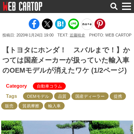
検
索
投稿日: 2020年1月24日 19:00
TEXT:
近藤暁史
PHOTO: WEB CARTOP
【トヨタにホンダ！ スバルまで！】か
つては国産メーカーが扱っていた輸入車
のOEMモデルが消えたワケ (1/2ページ)
Category
自動車コラム
Tags
OEMモデル
品質
国産ディーラー
提携
販売
貿易摩擦
輸入車