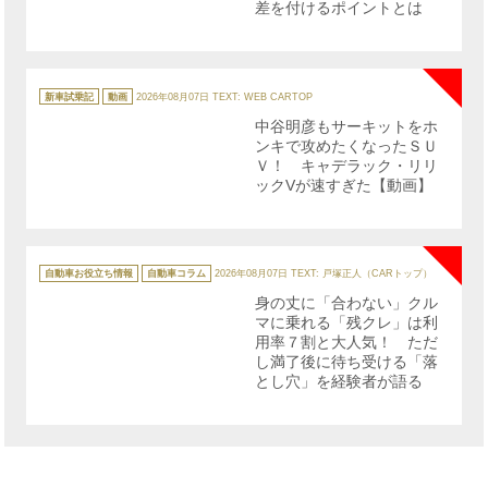
差を付けるポイントとは
NE
カ
テ
新車試乗記
動画
2026年08月07日
TEXT: WEB CARTOP
ゴ
リ
中谷明彦もサーキットをホ
ー
ンキで攻めたくなったＳＵ
Ｖ！ キャデラック・リリ
ックVが速すぎた【動画】
NE
カ
テ
自動車お役立ち情報
自動車コラム
2026年08月07日
TEXT: 戸塚正人（CARトップ）
ゴ
リ
身の丈に「合わない」クル
ー
マに乗れる「残クレ」は利
用率７割と大人気！ ただ
し満了後に待ち受ける「落
とし穴」を経験者が語る