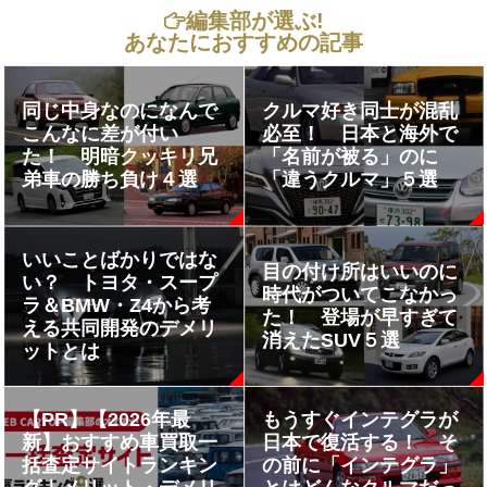
編集部が選ぶ!
あなたにおすすめの記事
同じ中身なのになんで
クルマ好き同士が混乱
こんなに差が付い
必至！ 日本と海外で
た！ 明暗クッキリ兄
「名前が被る」のに
弟車の勝ち負け４選
「違うクルマ」５選
いいことばかりではな
目の付け所はいいのに
い？ トヨタ・スープ
時代がついてこなかっ
ラ＆BMW・Z4から考
た！ 登場が早すぎて
える共同開発のデメリ
消えたSUV５選
ットとは
【PR】【2026年最
もうすぐインテグラが
新】おすすめ車買取一
日本で復活する！ そ
括査定サイトランキン
の前に「インテグラ」