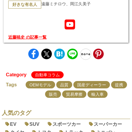
遠藤ミチロウ、岡江久美子
好きな有名人
近藤暁史 の記事一覧
Category
自動車コラム
Tags
OEMモデル
品質
国産ディーラー
提携
販売
貿易摩擦
輸入車
人気のタグ
EV
SUV
スポーツカー
スーパーカー