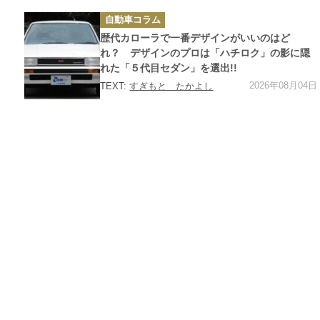
カ
自動車コラム
テ
ゴ
歴代カローラで一番デザインがいいのはど
リ
ー
れ？ デザインのプロは「ハチロク」の影に隠
れた「５代目セダン」を選出!!
2026年08月04日
TEXT:
すぎもと たかよし