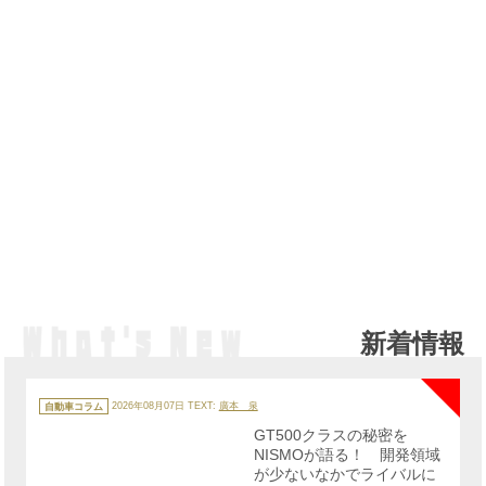
新着情報
NE
カ
テ
自動車コラム
2026年08月07日
TEXT:
廣本 泉
ゴ
リ
GT500クラスの秘密を
ー
NISMOが語る！ 開発領域
が少ないなかでライバルに