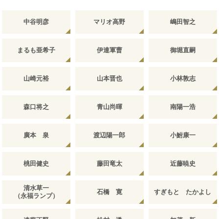
中谷明彦
マリオ高野
嶋田智之
まるも亜希子
伊達軍曹
御堀直嗣
山崎元裕
山本晋也
小林敦志
森口将之
青山尚暉
南陽一浩
廣本 泉
渡辺陽一郎
小鮒康一
桃田健史
藤田竜太
近藤暁史
清水草一
石橋 寛
すぎもと たかよし
（永福ランプ）