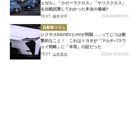
ェゼル」「カローラクロス」「ヤリスクロス」
を比較試乗してわかった本当の価値!!
2026年08月04日
TEXT: 橋本洋平
カ
自動車コラム
テ
ゴ
レクサスESのEVとHVが同額……ってじつは衝
リ
ー
撃的なこと！ これはトヨタが「マルチパスウ
ェイ戦略」に「本気」の証だった
2026年08月02日
TEXT:
山本晋也