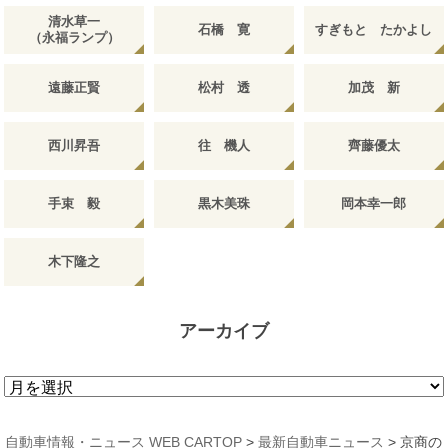
清水草一
石橋 寛
すぎもと たかよし
（永福ランプ）
遠藤正賢
松村 透
加茂 新
西川昇吾
往 機人
齊藤優太
手束 毅
黒木美珠
岡本幸一郎
木下隆之
アーカイブ
ア
ー
カ
自動車情報・ニュース WEB CARTOP
>
最新自動車ニュース
>
京商の