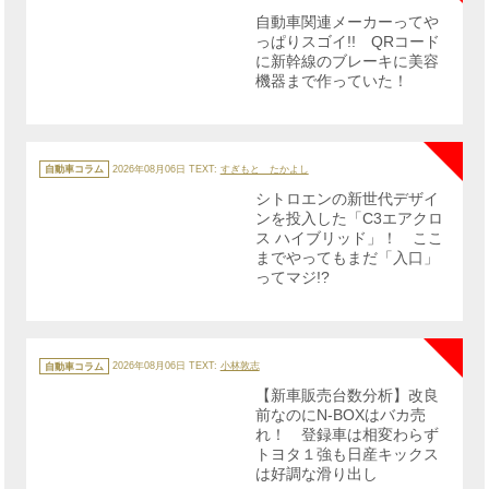
ゴ
リ
自動車関連メーカーってや
ー
っぱりスゴイ!! QRコード
に新幹線のブレーキに美容
機器まで作っていた！
NE
カ
テ
自動車コラム
2026年08月06日
TEXT:
すぎもと たかよし
ゴ
リ
シトロエンの新世代デザイ
ー
ンを投入した「C3エアクロ
ス ハイブリッド」！ ここ
までやってもまだ「入口」
ってマジ!?
NE
カ
テ
自動車コラム
2026年08月06日
TEXT:
小林敦志
ゴ
リ
【新車販売台数分析】改良
ー
前なのにN-BOXはバカ売
れ！ 登録車は相変わらず
トヨタ１強も日産キックス
は好調な滑り出し