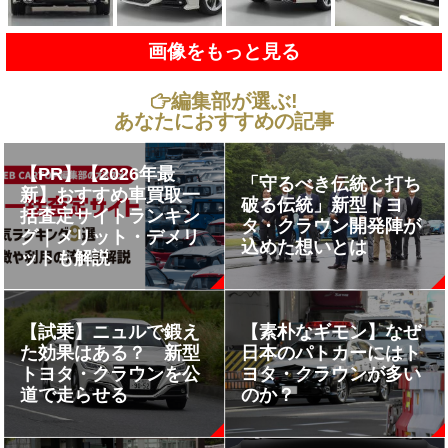
画像をもっと見る
編集部が選ぶ!
あなたにおすすめの記事
【PR】【2026年最
「守るべき伝統と打ち
新】おすすめ車買取一
破る伝統」新型トヨ
括査定サイトランキン
タ・クラウン開発陣が
グ｜メリット・デメリ
込めた想いとは
ットも解説
【試乗】ニュルで鍛え
【素朴なギモン】なぜ
た効果はある？ 新型
日本のパトカーにはト
トヨタ・クラウンを公
ヨタ・クラウンが多い
道で走らせる
のか？