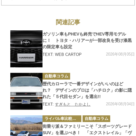
関連記事
カ
ガソリン車もPHEVも終売でHEV専用モデル
テ
ゴ
に！ トヨタ・ハリアーが一部改良を受け漆黒
リ
の限定車も設定
ー
2026年08月05日
TEXT: WEB CARTOP
カ
自動車コラム
テ
ゴ
歴代カローラで一番デザインがいいのはど
リ
ー
れ？ デザインのプロは「ハチロク」の影に隠
れた「５代目セダン」を選出!!
2026年08月04日
TEXT:
すぎもと たかよし
カ
ライバル車比較テスト
自動車コラム
テ
ゴ
街乗り派＆ファミリーこそ「スポーツグレード
リ
ー
SUV」を選ぶべき！ 「エクストレイル」「ヴ