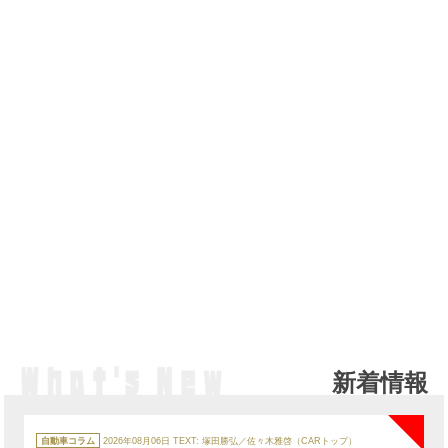
新着情報
NE
カ
テ
自動車コラム
2026年08月06日
TEXT: 塚田勝弘／佐々木雅啓（CARトップ）