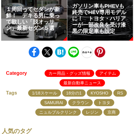
ガソリン車もPHEVも
１周回ってセダンが新
終売でHEV専用モデル
鮮！ デキる男に乗っ
に！ トヨタ・ハリア
て欲しい「脱オッサ
ーが一部改良を受け漆
ン」最新セダン５選
黒の限定車も設定
Category
カー用品・グッズ情報
アイテム
最新自動車ニュース
Tags
1/18スケール
18分の1
KYOSHO
RS
SAMURAI
クラウン
トヨタ
ニュルブルクリンク
レジン
京商
人気のタグ