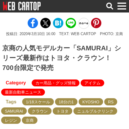
検
索
投稿日: 2020年3月10日 16:00
TEXT: WEB CARTOP
PHOTO: 京商
京商の人気モデルカー「SAMURAI」シ
リーズ最新作はトヨタ・クラウン！
700台限定で発売
Category
カー用品・グッズ情報
アイテム
最新自動車ニュース
Tags
1/18スケール
18分の1
KYOSHO
RS
SAMURAI
クラウン
トヨタ
ニュルブルクリンク
レジン
京商