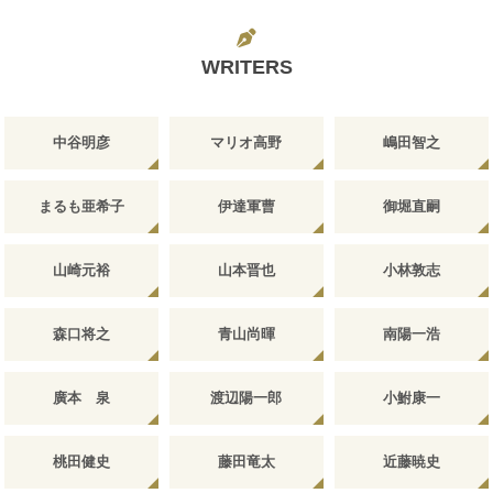
WRITERS
中谷明彦
マリオ高野
嶋田智之
まるも亜希子
伊達軍曹
御堀直嗣
山崎元裕
山本晋也
小林敦志
森口将之
青山尚暉
南陽一浩
廣本 泉
渡辺陽一郎
小鮒康一
桃田健史
藤田竜太
近藤暁史