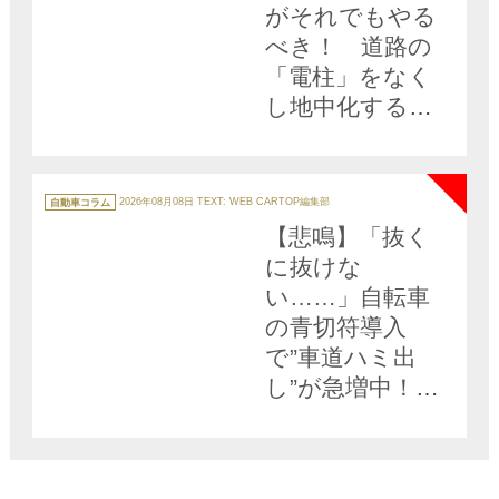
がそれでもやる
べき！ 道路の
「電柱」をなく
し地中化する計
り知れないメリ
NEW
ットとは
カ
テ
自動車コラム
2026年08月08日
TEXT: WEB CARTOP編集部
ゴ
リ
【悲鳴】「抜く
ー
に抜けな
い……」自転車
の青切符導入
で”車道ハミ出
し”が急増中！
ドライバーを襲
う恐怖とイライ
ラ