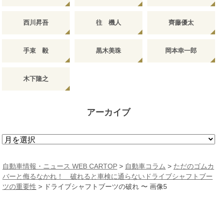
西川昇吾
往 機人
齊藤優太
手束 毅
黒木美珠
岡本幸一郎
木下隆之
アーカイブ
ア
ー
カ
自動車情報・ニュース WEB CARTOP
>
自動車コラム
>
ただのゴムカ
イ
バーと侮るなかれ！ 破れると車検に通らないドライブシャフトブー
ブ
ツの重要性
>
ドライブシャフトブーツの破れ 〜 画像5