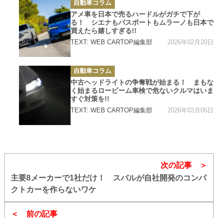
カ
自動車コラム
テ
ゴ
アメ車を日本で売るハードルがガチで下が
リ
る！ シエナもパスポートもムラーノも日本で
ー
買えたら嬉しすぎる!!
2026年02月20日
TEXT: WEB CARTOP編集部
カ
自動車コラム
テ
ゴ
中古ヘッドライトの争奪戦が始まる！ まもな
リ
く始まるロービーム車検で危ないクルマはいま
ー
すぐ対策を!!
2026年02月05日
TEXT: WEB CARTOP編集部
次の記事
主要8メーカーで1社だけ！ スバルが自社開発のコンパ
クトカーを作らないワケ
前の記事