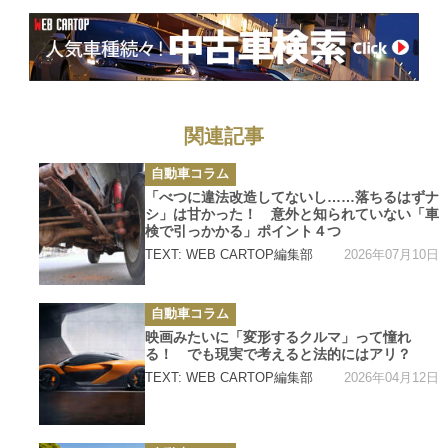
関連記事
カ
自動車コラム
テ
ゴ
「べつに違法改造してないし……落ちるはずナ
リ
シ」は甘かった！ 意外と知られていない「車
ー
検で引っかかる」ポイント４つ
2026年07月10日
TEXT: WEB CARTOP編集部
カ
自動車コラム
テ
ゴ
映画みたいに「変形するクルマ」って憧れ
リ
る！ でも現実で考えると法的にはアリ？
ー
2026年04月12日
TEXT: WEB CARTOP編集部