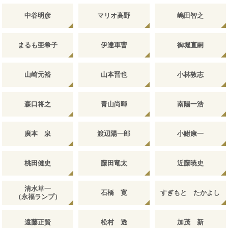
中谷明彦
マリオ高野
嶋田智之
まるも亜希子
伊達軍曹
御堀直嗣
山崎元裕
山本晋也
小林敦志
森口将之
青山尚暉
南陽一浩
廣本 泉
渡辺陽一郎
小鮒康一
桃田健史
藤田竜太
近藤暁史
清水草一
石橋 寛
すぎもと たかよし
（永福ランプ）
遠藤正賢
松村 透
加茂 新