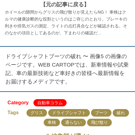
【元の記事に戻る】
ホイールの隙間からグリスの飛び散りが見えたらNG！ 車検はク
ルマの健康診断的な役割というのはご存じのとおり。ブレーキの
利きや排気ガスの測定、ライトの点灯具合などが確認される。そ
のなかの項目としてあるのが、下まわりの確認だ...
ドライブシャフトブーツの破れ 〜 画像5
の画像の
ページです。WEB CARTOPでは、新車情報や試乗
記、車の最新技術など車好きの皆様へ最新情報を
お届けするメディアです。
Category
自動車コラム
Tags
グリス
ドライブシャフト
ブーツ
破れ
車検
通らない
飛び散り