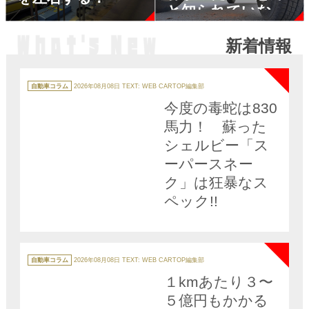
と知られていない
「車検で引っかか
新着情報
る」ポイント４つ
NEW
カ
テ
自動車コラム
2026年08月08日
TEXT: WEB CARTOP編集部
ゴ
リ
今度の毒蛇は830
ー
馬力！ 蘇った
シェルビー「ス
ーパースネー
ク」は狂暴なス
ペック!!
NEW
カ
テ
自動車コラム
2026年08月08日
TEXT: WEB CARTOP編集部
ゴ
リ
１kmあたり３〜
ー
５億円もかかる