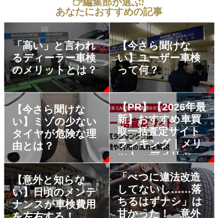
編集部が選ぶ!
あなたにおすすめの記事
「高い」と言われ
【今さら聞けな
るディーラー車検
い】ユーザー車検
のメリットとは？
って何？
【PR】【2026年最
【今さら聞けな
新】おすすめ車買
い】ミゾの少ない
取一括査定サイト
タイヤが危険な理
ランキング｜メリ
由とは？
ット・デメリット
も解説
「べつに違法改造
【意外と知らな
してないし……落
い】日頃のメンテ
ちるはずナシ」は
ナンスが車検費用
甘かった！ 意外
を左右する！