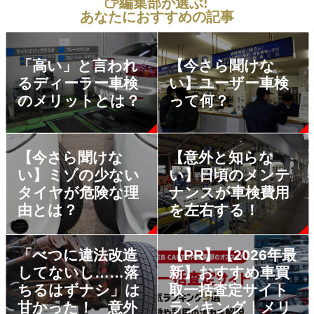
編集部が選ぶ!
あなたにおすすめの記事
「高い」と言われ
【今さら聞けな
るディーラー車検
い】ユーザー車検
のメリットとは？
って何？
【今さら聞けな
【意外と知らな
い】ミゾの少ない
い】日頃のメンテ
タイヤが危険な理
ナンスが車検費用
由とは？
を左右する！
「べつに違法改造
【PR】【2026年最
してないし……落
新】おすすめ車買
ちるはずナシ」は
取一括査定サイト
甘かった！ 意外
ランキング｜メリ