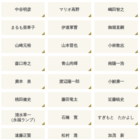
中谷明彦
マリオ高野
嶋田智之
まるも亜希子
伊達軍曹
御堀直嗣
山崎元裕
山本晋也
小林敦志
森口将之
青山尚暉
南陽一浩
廣本 泉
渡辺陽一郎
小鮒康一
桃田健史
藤田竜太
近藤暁史
清水草一
石橋 寛
すぎもと たかよし
（永福ランプ）
遠藤正賢
松村 透
加茂 新