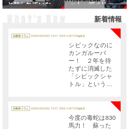
と知られていない
ット・デメリット
「車検で引っかか
も解説
新着情報
る」ポイント４つ
NEW
カ
テ
自動車コラム
2026年08月08日
TEXT: WEB CARTOP編集部
ゴ
リ
シビックなのに
ー
カンガルーバ
ー！ ２年を待
たずに消滅した
「シビックシャ
トル」という異
色のSUV
NEW
カ
テ
自動車コラム
2026年08月08日
TEXT: WEB CARTOP編集部
ゴ
リ
今度の毒蛇は830
ー
馬力！ 蘇った