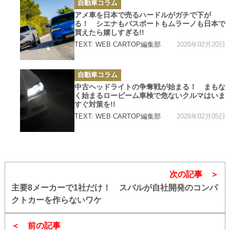
カ
自動車コラム
テ
ゴ
アメ車を日本で売るハードルがガチで下が
リ
る！ シエナもパスポートもムラーノも日本で
ー
買えたら嬉しすぎる!!
2026年02月20日
TEXT: WEB CARTOP編集部
カ
自動車コラム
テ
ゴ
中古ヘッドライトの争奪戦が始まる！ まもな
リ
く始まるロービーム車検で危ないクルマはいま
ー
すぐ対策を!!
2026年02月05日
TEXT: WEB CARTOP編集部
次の記事
主要8メーカーで1社だけ！ スバルが自社開発のコンパ
クトカーを作らないワケ
前の記事