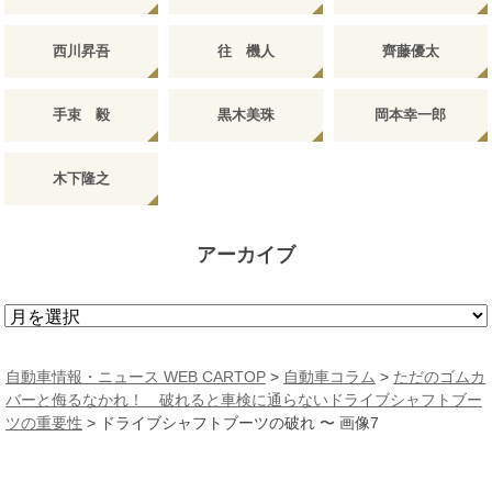
西川昇吾
往 機人
齊藤優太
手束 毅
黒木美珠
岡本幸一郎
木下隆之
アーカイブ
ア
ー
カ
自動車情報・ニュース WEB CARTOP
>
自動車コラム
>
ただのゴムカ
イ
バーと侮るなかれ！ 破れると車検に通らないドライブシャフトブー
ブ
ツの重要性
>
ドライブシャフトブーツの破れ 〜 画像7