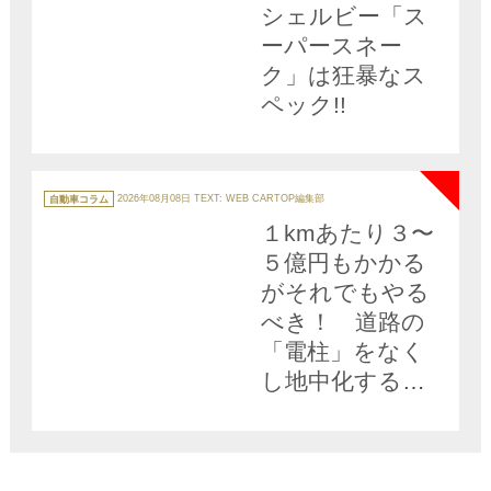
シェルビー「ス
ーパースネー
ク」は狂暴なス
ペック!!
NEW
カ
テ
自動車コラム
2026年08月08日
TEXT: WEB CARTOP編集部
ゴ
リ
１kmあたり３〜
ー
５億円もかかる
がそれでもやる
べき！ 道路の
「電柱」をなく
し地中化する計
り知れないメリ
ットとは