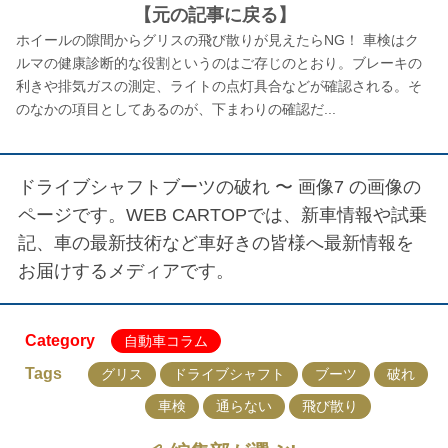
【元の記事に戻る】
ホイールの隙間からグリスの飛び散りが見えたらNG！ 車検はク
ルマの健康診断的な役割というのはご存じのとおり。ブレーキの
利きや排気ガスの測定、ライトの点灯具合などが確認される。そ
のなかの項目としてあるのが、下まわりの確認だ...
ドライブシャフトブーツの破れ 〜 画像7
の画像の
ページです。WEB CARTOPでは、新車情報や試乗
記、車の最新技術など車好きの皆様へ最新情報を
お届けするメディアです。
Category
自動車コラム
Tags
グリス
ドライブシャフト
ブーツ
破れ
車検
通らない
飛び散り