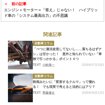
前の記事
エンジン＋モーター＝「答え」じゃない！ ハイブリッ
ド車の「システム最高出力」の不思議
関連記事
カ
自動車コラム
テ
ゴ
「べつに違法改造してないし……落ちるはずナ
リ
ー
シ」は甘かった！ 意外と知られていない「車
検で引っかかる」ポイント４つ
2026年07月10日
TEXT:
小鮒康一
カ
自動車コラム
テ
ゴ
映画みたいに「変形するクルマ」って憧れ
リ
ー
る！ でも現実で考えると法的にはアリ？
2026年04月12日
TEXT:
齊藤優太