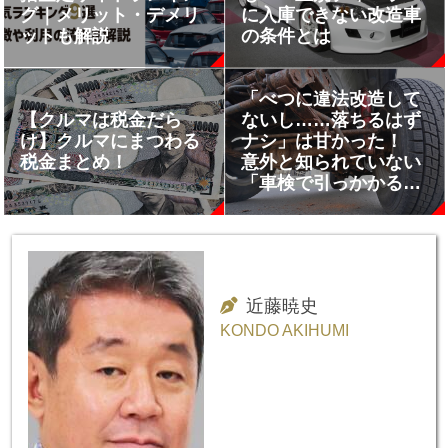
グ｜メリット・デメリ
に入庫できない改造車
ットも解説
の条件とは
「べつに違法改造して
【クルマは税金だら
ないし……落ちるはず
け】クルマにまつわる
ナシ」は甘かった！
税金まとめ！
意外と知られていない
「車検で引っかかる」
ポイント４つ
近藤暁史
KONDO AKIHUMI