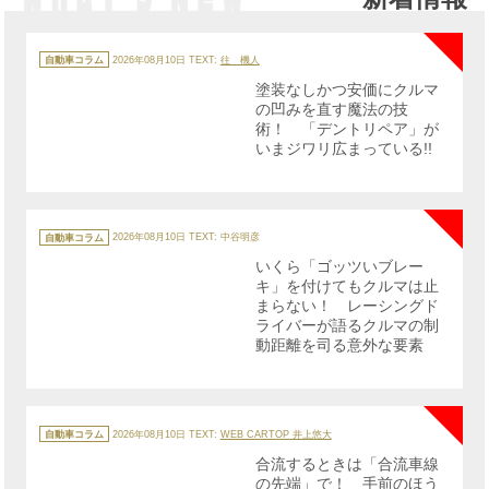
NE
カ
テ
自動車コラム
2026年08月10日
TEXT:
往 機人
ゴ
リ
塗装なしかつ安価にクルマ
ー
の凹みを直す魔法の技
術！ 「デントリペア」が
いまジワリ広まっている!!
NE
カ
テ
自動車コラム
2026年08月10日
TEXT: 中谷明彦
ゴ
リ
いくら「ゴッツいブレー
ー
キ」を付けてもクルマは止
まらない！ レーシングド
ライバーが語るクルマの制
動距離を司る意外な要素
NE
カ
テ
自動車コラム
2026年08月10日
TEXT:
WEB CARTOP 井上悠大
ゴ
リ
合流するときは「合流車線
ー
の先端」で！ 手前のほう