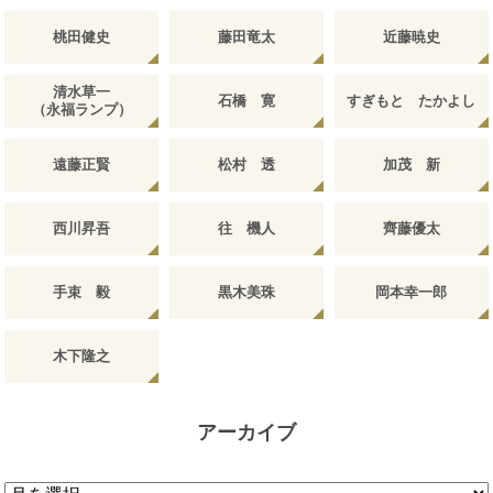
桃田健史
藤田竜太
近藤暁史
清水草一
石橋 寛
すぎもと たかよし
（永福ランプ）
遠藤正賢
松村 透
加茂 新
西川昇吾
往 機人
齊藤優太
手束 毅
黒木美珠
岡本幸一郎
木下隆之
アーカイブ