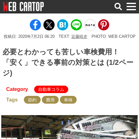
検
索
投稿日: 2020年7月2日 06:20
TEXT:
近藤暁史
PHOTO: WEB CARTOP
必要とわかっても苦しい車検費用！
「安く」できる事前の対策とは (1/2ペー
ジ)
Category
自動車コラム
Tags
節約
費用
車検