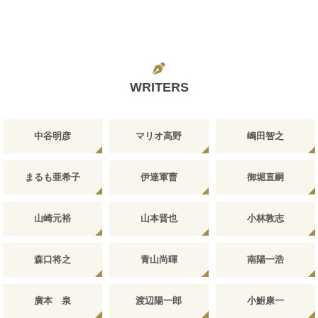
WRITERS
中谷明彦
マリオ高野
嶋田智之
まるも亜希子
伊達軍曹
御堀直嗣
山崎元裕
山本晋也
小林敦志
森口将之
青山尚暉
南陽一浩
廣本 泉
渡辺陽一郎
小鮒康一