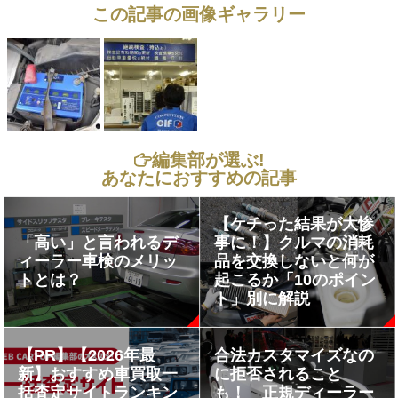
この記事の画像ギャラリー
編集部が選ぶ!
あなたにおすすめの記事
【ケチった結果が大惨
「高い」と言われるデ
事に！】クルマの消耗
ィーラー車検のメリッ
品を交換しないと何が
トとは？
起こるか「10のポイン
ト」別に解説
【PR】【2026年最
合法カスタマイズなの
新】おすすめ車買取一
に拒否されること
括査定サイトランキン
も！ 正規ディーラー