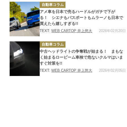
カ
自動車コラム
テ
ゴ
アメ車を日本で売るハードルがガチで下が
リ
ー
る！ シエナもパスポートもムラーノも日本で
買えたら嬉しすぎる!!
2026年02月20日
TEXT:
WEB CARTOP 井上悠大
カ
自動車コラム
テ
ゴ
中古ヘッドライトの争奪戦が始まる！ まもな
リ
ー
く始まるロービーム車検で危ないクルマはいま
すぐ対策を!!
2026年02月05日
TEXT:
WEB CARTOP 井上悠大