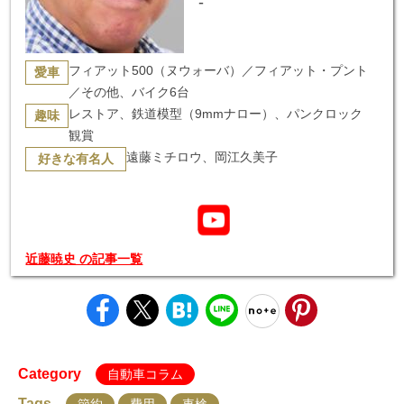
-
フィアット500（ヌウォーバ）／フィアット・プント
愛車
／その他、バイク6台
レストア、鉄道模型（9mmナロー）、パンクロック
趣味
観賞
遠藤ミチロウ、岡江久美子
好きな有名人
近藤暁史 の記事一覧
Category
自動車コラム
Tags