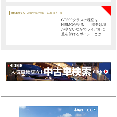
NE
カ
テ
自動車コラム
2026年08月07日
TEXT:
廣本 泉
ゴ
リ
GT500クラスの秘密を
ー
NISMOが語る！ 開発領域
が少ないなかでライバルに
差を付けるポイントとは
本編はこちら