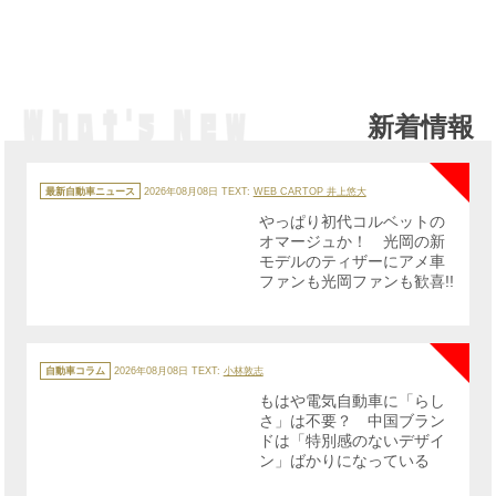
新着情報
NE
カ
テ
最新自動車ニュース
2026年08月08日
TEXT:
WEB CARTOP 井上悠大
ゴ
リ
やっぱり初代コルベットの
ー
オマージュか！ 光岡の新
モデルのティザーにアメ車
ファンも光岡ファンも歓喜!!
NE
カ
テ
自動車コラム
2026年08月08日
TEXT:
小林敦志
ゴ
リ
もはや電気自動車に「らし
ー
さ」は不要？ 中国ブラン
ドは「特別感のないデザイ
ン」ばかりになっている