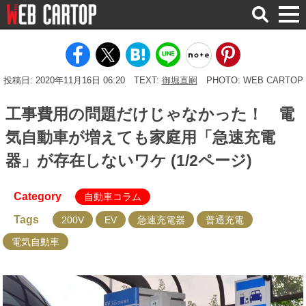
検
索
投稿日: 2020年11月16日 06:20
TEXT:
御堀直嗣
PHOTO: WEB CARTOP
工事費用の問題だけじゃなかった！ 電
気自動車が増えても家庭用「急速充電
器」が存在しないワケ (1/2ページ)
Category
自動車コラム
Tags
200V
EV
急速充電器
普通充電
電気自動車