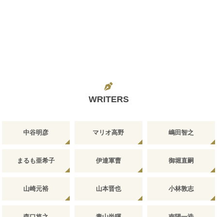
WRITERS
中谷明彦
マリオ高野
嶋田智之
まるも亜希子
伊達軍曹
御堀直嗣
山崎元裕
山本晋也
小林敦志
森口将之
青山尚暉
南陽一浩