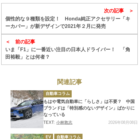
次の記事
個性的な９種類を設定！ Honda純正アクセサリー「キ
ーカバー」が新デザインで2021年２月に発売
前の記事
いま「F1」に一番近い注目の日本人ドライバー！ 「角
田裕毅」とは何者？
関連記事
カ
自動車コラム
テ
ゴ
もはや電気自動車に「らしさ」は不要？ 中国
リ
ー
ブランドは「特別感のないデザイン」ばかりに
なっている
2026年08月08日
TEXT:
小林敦志
カ
EV
自動車コラム