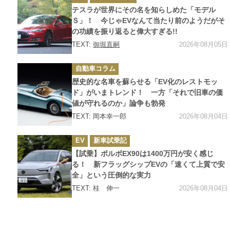
テ
ゴ
テスラが世界にその名を知らしめた「モデル
リ
ー
Ｓ」！ 今じゃEVなんて当たり前のようだがそ
の功績を振り返ると偉大すぎる!!
2026年08月05日
TEXT:
御堀直嗣
カ
自動車コラム
テ
ゴ
歴史的な名車を蘇らせる「EV化のレストモッ
リ
ー
ド」がいまトレンド！ 一方「それで旧車の価
値が守れるのか」論争も勃発
2026年08月04日
TEXT: 岡本幸一郎
カ
EV
新車試乗記
テ
ゴ
【試乗】ボルボEX90は1400万円が安く感じ
リ
ー
る！ 新フラッグシップEVの「速くて上質で安
全」という圧倒的な実力
2026年08月04日
TEXT: 桂 伸一