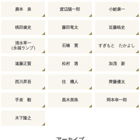
廣本 泉
渡辺陽一郎
小鮒康一
桃田健史
藤田竜太
近藤暁史
清水草一
石橋 寛
すぎもと たかよし
（永福ランプ）
遠藤正賢
松村 透
加茂 新
西川昇吾
往 機人
齊藤優太
手束 毅
黒木美珠
岡本幸一郎
木下隆之
アーカイブ