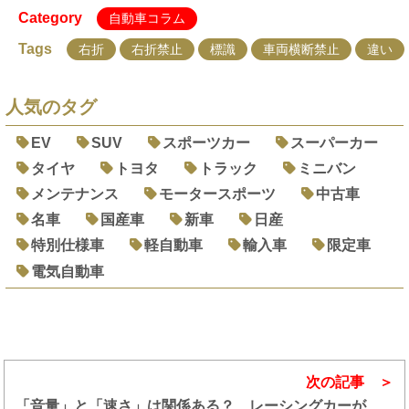
Category
自動車コラム
Tags
右折
右折禁止
標識
車両横断禁止
違い
人気のタグ
EV
SUV
スポーツカー
スーパーカー
タイヤ
トヨタ
トラック
ミニバン
メンテナンス
モータースポーツ
中古車
名車
国産車
新車
日産
特別仕様車
軽自動車
輸入車
限定車
電気自動車
次の記事
「音量」と「速さ」は関係ある？ レーシングカーが