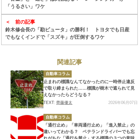
「うるさい」ワケ
前の記事
鈴木修会長の「勘ピュータ」の勝利！ トヨタでも日産
でもなくインドで「スズキ」が圧倒するワケ
関連記事
カ
自動車コラム
テ
ゴ
止まれの標識なんてなかったのに一時停止違反
リ
ー
で取り締まられた……標識が樹木で遮られて見
えなかったらどうなる？
2026年06月07日
TEXT:
齊藤優太
カ
自動車コラム
テ
ゴ
「通行止め」「車両通行止め」「進入禁止」の
リ
ー
違いってわかる？ ベテランドライバーでも忘
れがちな「通行を禁止」する標識の３つの意味