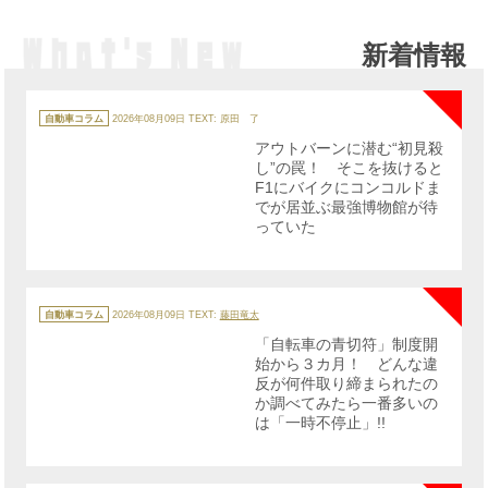
新着情報
NE
カ
テ
自動車コラム
2026年08月09日
TEXT: 原田 了
ゴ
リ
アウトバーンに潜む“初見殺
ー
し”の罠！ そこを抜けると
F1にバイクにコンコルドま
でが居並ぶ最強博物館が待
っていた
NE
カ
テ
自動車コラム
2026年08月09日
TEXT:
藤田竜太
ゴ
リ
「自転車の青切符」制度開
ー
始から３カ月！ どんな違
反が何件取り締まられたの
か調べてみたら一番多いの
は「一時不停止」!!
NE