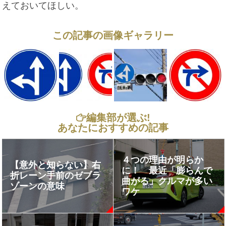
えておいてほしい。
この記事の画像ギャラリー
編集部が選ぶ!
あなたにおすすめの記事
４つの理由が明らか
【意外と知らない】右
に！ 最近「膨らんで
折レーン手前のゼブラ
曲がる」クルマが多い
ゾーンの意味
ワケ