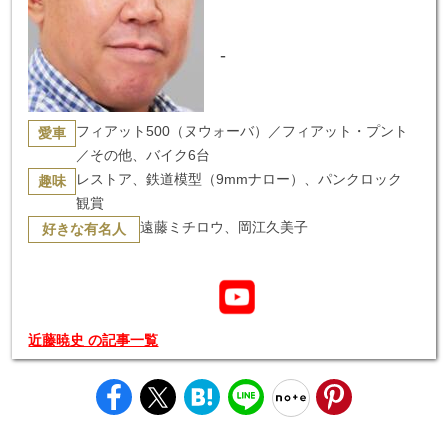
-
フィアット500（ヌウォーバ）／フィアット・プント
愛車
／その他、バイク6台
レストア、鉄道模型（9mmナロー）、パンクロック
趣味
観賞
遠藤ミチロウ、岡江久美子
好きな有名人
近藤暁史 の記事一覧