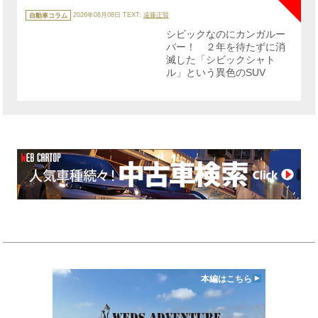
カ
テ
自動車コラム
2026年08月08日
TEXT:
遠藤正賢
ゴ
リ
シビックなのにカンガルー
ー
バー！ ２年を待たずに消
滅した「シビックシャト
ル」という異色のSUV
本編はこちら