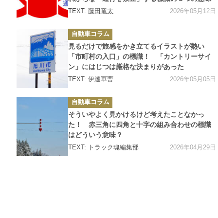
2026年05月12日
TEXT:
藤田竜太
カ
自動車コラム
テ
ゴ
見るだけで旅感をかき立てるイラストが熱い
リ
ー
「市町村の入口」の標識！ 「カントリーサイ
ン」にはじつは厳格な決まりがあった
2026年05月05日
TEXT:
伊達軍曹
カ
自動車コラム
テ
ゴ
そういやよく見かけるけど考えたことなかっ
リ
ー
た！ 赤三角に四角と十字の組み合わせの標識
はどういう意味？
2026年04月29日
TEXT: トラック魂編集部