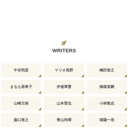
WRITERS
中谷明彦
マリオ高野
嶋田智之
まるも亜希子
伊達軍曹
御堀直嗣
山崎元裕
山本晋也
小林敦志
森口将之
青山尚暉
南陽一浩