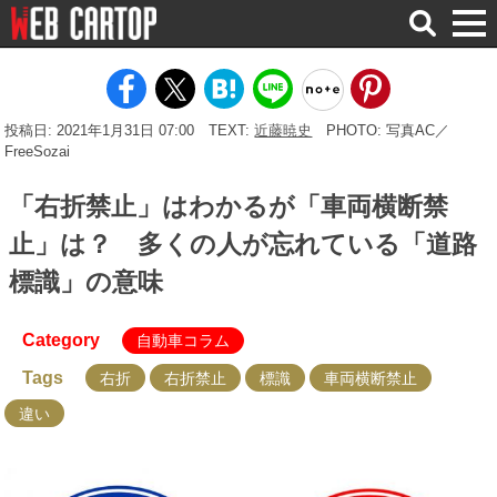
検
索
投稿日: 2021年1月31日 07:00
TEXT:
近藤暁史
PHOTO: 写真AC／
FreeSozai
「右折禁止」はわかるが「車両横断禁
止」は？ 多くの人が忘れている「道路
標識」の意味
Category
自動車コラム
Tags
右折
右折禁止
標識
車両横断禁止
違い