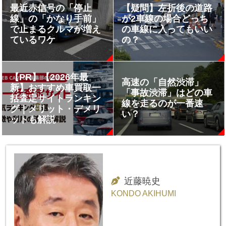
最近赤信号の「停止
【疑問】左折後の道路
線」の「かなり手前」
が2車線の場合どっち
で止まるクルマが増え
の車線に入ってもいい
ているワケ
の？
【PR】【2026年最
高速の「自然渋滞」
新】おすすめ車買取一
「事故渋滞」はどの車
括査定サイトランキン
線を走るのが一番速
グ｜メリット・デメリ
い？
ットも解説
近藤暁史
KONDO AKIHUMI