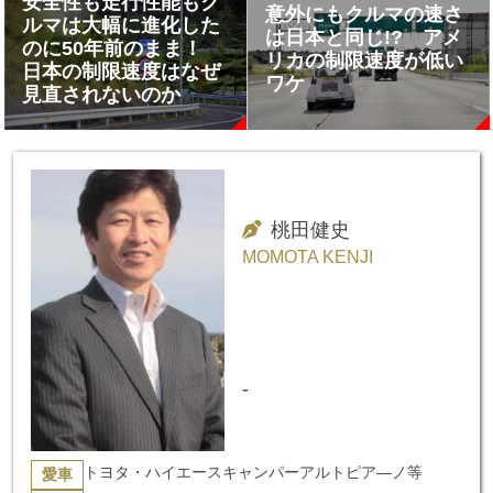
安全性も走行性能もク
意外にもクルマの速さ
ルマは大幅に進化した
は日本と同じ!? アメ
のに50年前のまま！
リカの制限速度が低い
日本の制限速度はなぜ
ワケ
見直されないのか
桃田健史
MOMOTA KENJI
-
トヨタ・ハイエースキャンパーアルトピア―ノ等
愛車