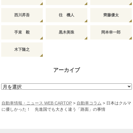
西川昇吾
往 機人
齊藤優太
手束 毅
黒木美珠
岡本幸一郎
木下隆之
アーカイブ
ア
ー
カ
自動車情報・ニュース WEB CARTOP
>
自動車コラム
>
日本はクルマ
イ
に優しかった！ 先進国でも大きく違う「路面」の事情
ブ