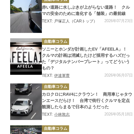
テ
ゴ
赤い道路に水しぶきが上がらない道路！ クル
リ
ー
マの安全のために進化する「舗装」の最前線
2026年07月23日
TEXT: 戸塚正人（CARトップ）
カ
自動車コラム
テ
ゴ
ソニーとホンダが計画したEV「AFEELA」！
リ
ー
クルマの計画は消滅したけど採用するハズだっ
た「デジタルナンバープレート」ってどういう
もの？
2026年06月07日
TEXT:
伊達軍曹
カ
自動車コラム
テ
ゴ
カロクロにRAV4にクラウン！ 商用車じゃタウ
リ
ー
ンエースだらけ！ 台湾で街行くクルマを定点
観測したらまるで日本のようだった
2026年05月18日
TEXT:
小林敦志
カ
自動車コラム
テ