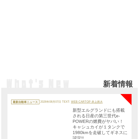
新着情報
NE
カ
テ
最新自動車ニュース
2026年08月07日
TEXT:
WEB CARTOP 井上悠大
ゴ
リ
新型エルグランドにも搭載
ー
される日産の第三世代e-
POWERの燃費がヤバい！
キャシュカイが１タンクで
1980kmを走破してギネスに
認定!!