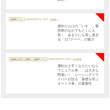
NE
カ
テ
自動車コラム
2026年08月07日
TEXT:
小鮒康一
ゴ
リ
傑作だらけの「いすゞ」乗
ー
用車のなかでもとくに人
気！ あまりにも美し過ぎ
る「117クーペ」の魅力
NE
カ
テ
自動車お役立ち情報
自動車コラム
2026年08月07日
TEXT:
中谷明彦
ゴ
リ
運転が上手くなりたいなら
ー
マニュアル車……は大きな
間違い！ レーシングドラ
イバーが語る「基礎を学ぶ
オートマ車」の重要性