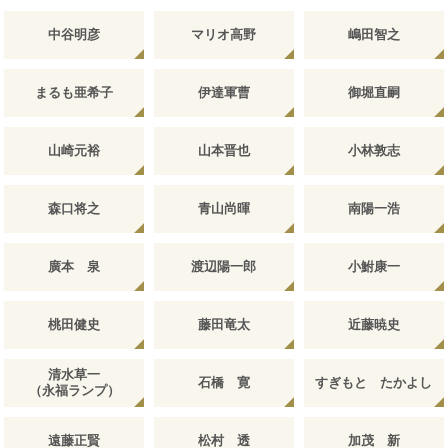
中谷明彦
マリオ高野
嶋田智之
まるも亜希子
伊達軍曹
御堀直嗣
山崎元裕
山本晋也
小林敦志
森口将之
青山尚暉
南陽一浩
廣本 泉
渡辺陽一郎
小鮒康一
桃田健史
藤田竜太
近藤暁史
清水草一
石橋 寛
すぎもと たかよし
（永福ランプ）
遠藤正賢
松村 透
加茂 新