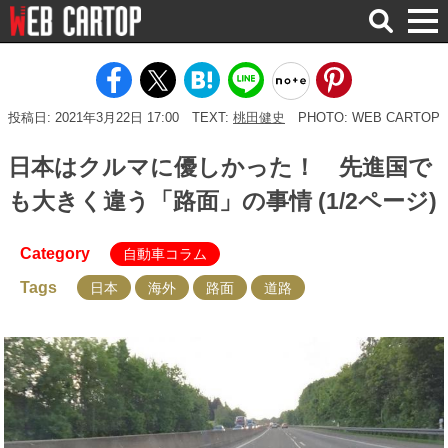
検
索
投稿日: 2021年3月22日 17:00
TEXT:
桃田健史
PHOTO: WEB CARTOP
日本はクルマに優しかった！ 先進国で
も大きく違う「路面」の事情 (1/2ページ)
Category
自動車コラム
Tags
日本
海外
路面
道路