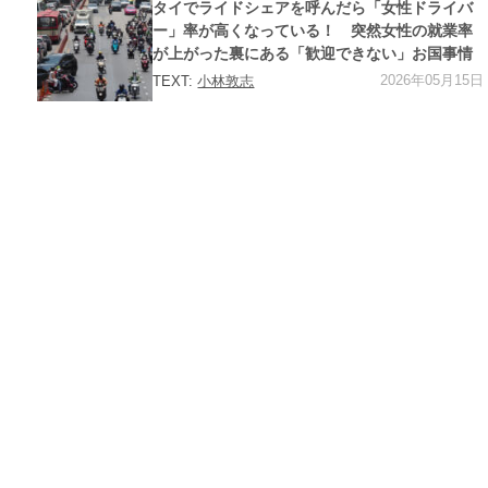
ゴ
タイでライドシェアを呼んだら「女性ドライバ
リ
ー
ー」率が高くなっている！ 突然女性の就業率
が上がった裏にある「歓迎できない」お国事情
2026年05月15日
TEXT:
小林敦志