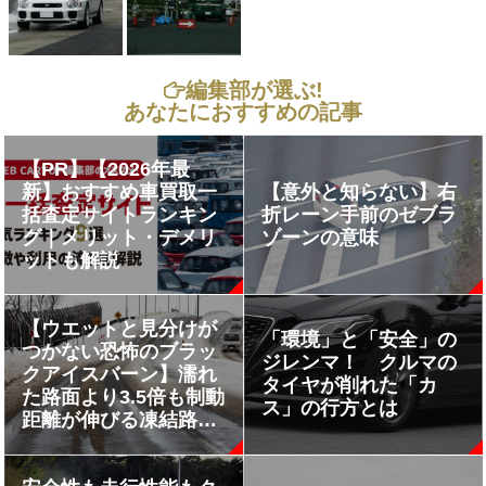
編集部が選ぶ!
あなたにおすすめの記事
【PR】【2026年最
新】おすすめ車買取一
【意外と知らない】右
括査定サイトランキン
折レーン手前のゼブラ
グ｜メリット・デメリ
ゾーンの意味
ットも解説
【ウエットと見分けが
「環境」と「安全」の
つかない恐怖のブラッ
ジレンマ！ クルマの
クアイスバーン】濡れ
タイヤが削れた「カ
た路面より3.5倍も制動
ス」の行方とは
距離が伸びる凍結路面
を見分ける方法と走り
方とは