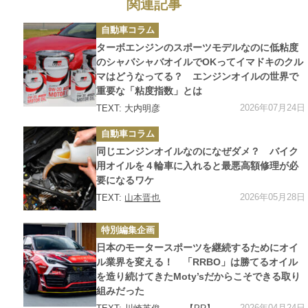
関連記事
カ
自動車コラム
テ
ゴ
ターボエンジンのスポーツモデルなのに低粘度
リ
ー
のシャバシャバオイルでOKってイマドキのクル
マはどうなってる？ エンジンオイルの世界で
重要な「粘度指数」とは
2026年07月24日
TEXT: 大内明彦
カ
自動車コラム
テ
ゴ
同じエンジンオイルなのになぜダメ？ バイク
リ
ー
用オイルを４輪車に入れると最悪高額修理が必
要になるワケ
2026年05月28日
TEXT:
山本晋也
カ
特別編集企画
テ
ゴ
日本のモータースポーツを継続するためにオイ
リ
ー
ル業界を変える！ 「RRBO」は勝てるオイル
を造り続けてきたMoty’sだからこそできる取り
組みだった
2026年04月24日