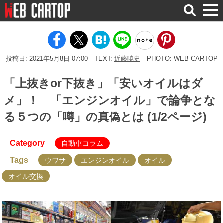
検
索
投稿日: 2021年5月8日 07:00
TEXT:
近藤暁史
PHOTO: WEB CARTOP
「上抜きor下抜き」「安いオイルはダ
メ」！ 「エンジンオイル」で論争とな
る５つの「噂」の真偽とは (1/2ページ)
Category
自動車コラム
Tags
ウワサ
エンジンオイル
オイル
オイル交換