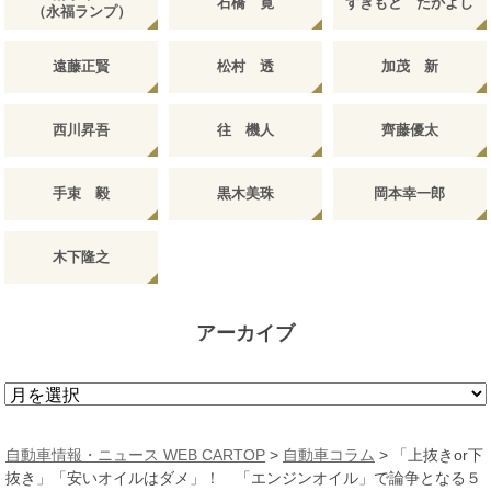
石橋 寛
すぎもと たかよし
（永福ランプ）
遠藤正賢
松村 透
加茂 新
西川昇吾
往 機人
齊藤優太
手束 毅
黒木美珠
岡本幸一郎
木下隆之
アーカイブ
ア
ー
カ
自動車情報・ニュース WEB CARTOP
>
自動車コラム
>
「上抜きor下
イ
抜き」「安いオイルはダメ」！ 「エンジンオイル」で論争となる５