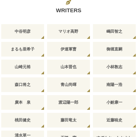
WRITERS
中谷明彦
マリオ高野
嶋田智之
まるも亜希子
伊達軍曹
御堀直嗣
山崎元裕
山本晋也
小林敦志
森口将之
青山尚暉
南陽一浩
廣本 泉
渡辺陽一郎
小鮒康一
桃田健史
藤田竜太
近藤暁史
清水草一