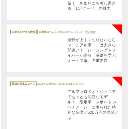
気！ あまりにも美し過ぎ
る「117クーペ」の魅力
NE
カ
テ
自動車お役立ち情報
自動車コラム
2026年08月07日
TEXT:
中谷明彦
ゴ
リ
運転が上手くなりたいなら
ー
マニュアル車……は大きな
間違い！ レーシングドラ
イバーが語る「基礎を学ぶ
オートマ車」の重要性
NE
カ
テ
最新自動車ニュース
2026年08月07日
TEXT: WEB CARTOP
ゴ
リ
アルファロメオ・ジュニア
ー
でもっとも高価なモデ
ル！ 限定車「スポルト ス
ペチアーレ」に奢られた特
別な装備と525万円の価値と
は