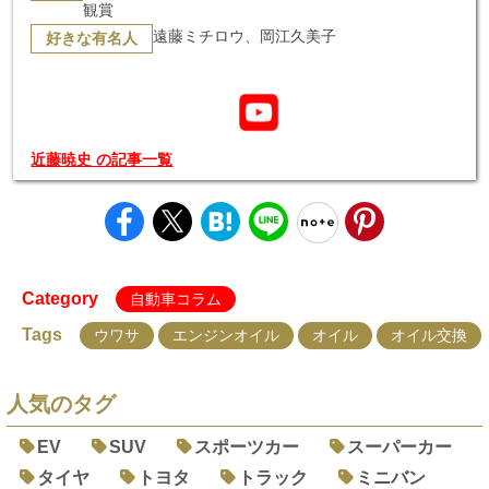
観賞
遠藤ミチロウ、岡江久美子
好きな有名人
近藤暁史 の記事一覧
Category
自動車コラム
Tags
ウワサ
エンジンオイル
オイル
オイル交換
人気のタグ
EV
SUV
スポーツカー
スーパーカー
タイヤ
トヨタ
トラック
ミニバン