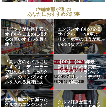
編集部が選ぶ!
あなたにおすすめの記事
【ドッチがお得】安い
エンジンオイルの交換
オイルをこまめに換え
サイクル！ NA車よ
るor高いオイルを長く
りターボ車のほうが短
使う
いのはなぜ？
「高い方のオイルにし
【PR】【2026年最
ます？」 ディーラー
新】おすすめ車買取一
で勧められる「上のク
括査定サイトランキン
ラス」のエンジンオイ
グ｜メリット・デメリ
ルを入れる意味はある
ットも解説
のか
交換時期の前に減った
クルマ好きが使うエン
クルマのエンジンオイ