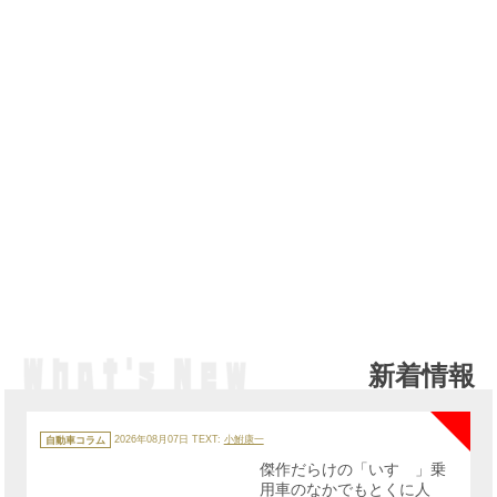
新着情報
NE
カ
テ
自動車コラム
2026年08月07日
TEXT:
小鮒康一
ゴ
リ
傑作だらけの「いすゞ」乗
ー
用車のなかでもとくに人