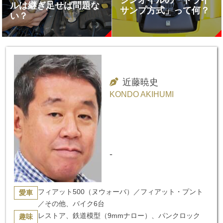
ジンオイルの「ドライ
ルは継ぎ足せば問題な
サンプ方式」って何？
い？
近藤暁史
KONDO AKIHUMI
-
フィアット500（ヌウォーバ）／フィアット・プント
愛車
／その他、バイク6台
レストア、鉄道模型（9mmナロー）、パンクロック
趣味