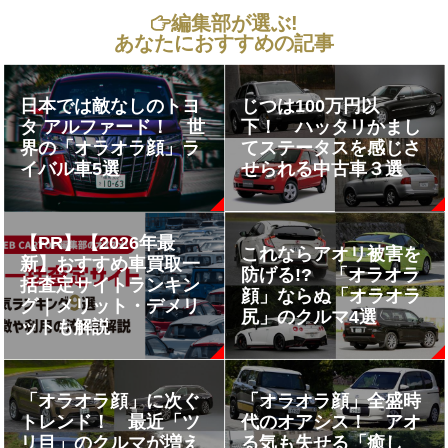
編集部が選ぶ!
あなたにおすすめの記事
日本では敵なしのトヨ
じつは100万円以
タ アルファード！ 世
下！ ハッタリかまし
界の「オラオラ顔」ラ
てステータスを感じさ
イバル車5選
せられる中古車３選
【PR】【2026年最
これならアオリ被害を
新】おすすめ車買取一
防げる!? 「オラオラ
括査定サイトランキン
顔」ならぬ「オラオラ
グ｜メリット・デメリ
尻」のクルマ4選
ットも解説
「オラオラ顔」に次ぐ
「オラオラ顔」全盛時
トレンド！ 最近「ツ
代のオアシス！ アオ
リ目」のクルマが増え
る気も失せる「癒し