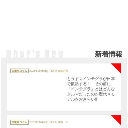
新着情報
NE
カ
テ
自動車コラム
2026年08月06日
TEXT:
遠藤正賢
ゴ
リ
もうすぐインテグラが日本
ー
で復活する！ その前に
「インテグラ」とはどんな
クルマだったのか歴代４モ
デルをおさらい!!
NE
カ
テ
自動車コラム
2026年08月06日
TEXT: 原田 了
ゴ
リ