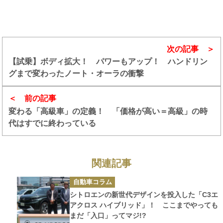
次の記事
【試乗】ボディ拡大！ パワーもアップ！ ハンドリン
グまで変わったノート・オーラの衝撃
前の記事
変わる「高級車」の定義！ 「価格が高い＝高級」の時
代はすでに終わっている
関連記事
カ
自動車コラム
テ
ゴ
シトロエンの新世代デザインを投入した「C3エ
リ
ー
アクロス ハイブリッド」！ ここまでやっても
まだ「入口」ってマジ!?