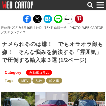
検
索
投稿日: 2021年6月16日 11:40
TEXT:
南陽一浩
PHOTO: WEB CARTOP
／ステランティス
ナメられるのは嫌！ でもオラオラ顔も
嫌！ そんな悩みを解決する「雰囲気」
で圧倒する輸入車３選 (1/2ページ)
Category
自動車コラム
Tags
MPV
SUV
輸入車