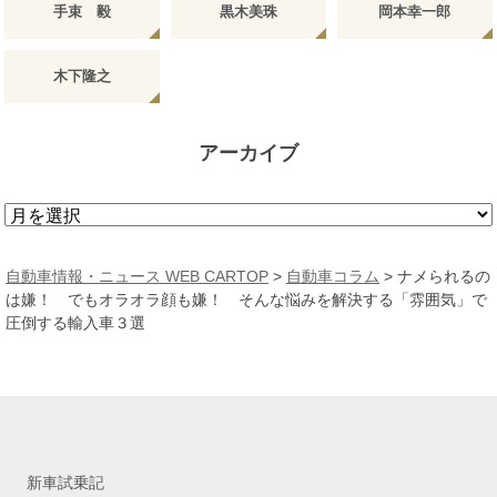
手束 毅
黒木美珠
岡本幸一郎
木下隆之
アーカイブ
ア
ー
カ
自動車情報・ニュース WEB CARTOP
>
自動車コラム
>
ナメられるの
イ
は嫌！ でもオラオラ顔も嫌！ そんな悩みを解決する「雰囲気」で
ブ
圧倒する輸入車３選
新車試乗記