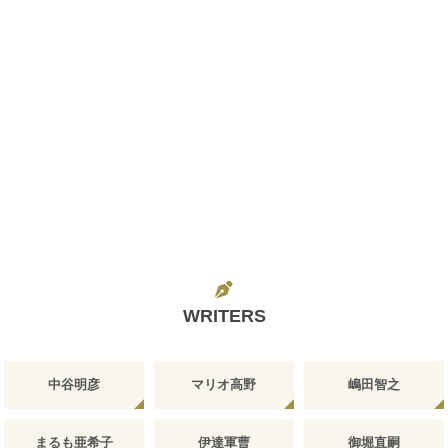
WRITERS
中谷明彦
マリオ高野
嶋田智之
まるも亜希子
伊達軍曹
御堀直嗣