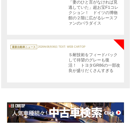
「妻のひと言がなければ見
ー
逃していた」超お宝F1コレ
クション！ ドイツの博物
館の２階に広がるレースフ
ァンのパラダイス
NE
カ
テ
最新自動車ニュース
2026年08月06日
TEXT: WEB CARTOP
ゴ
リ
Ｓ耐技術をフィードバック
ー
して待望のグレーも復
活！ トヨタGR86の一部改
良が盛りだくさんすぎる