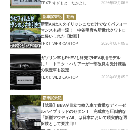
2026年08月06日
TEXT:
すぎもと たかよし
カ
新車試乗記
動画
テ
ゴ
新型A6はスタイリッシュなだけでなくパフォー
リ
ー
マンスも超一流！ 中谷明彦も新世代クワトロ
に酔いしれた【動画】
2026年08月05日
TEXT: WEB CARTOP
カ
ガソリン車もPHEVも終売でHEV専用モデル
テ
ゴ
に！ トヨタ・ハリアーが一部改良を受け漆黒
リ
の限定車も設定
ー
2026年08月05日
TEXT: WEB CARTOP
カ
新車試乗記
テ
ゴ
【試乗】BEVが目立つ輸入車で貴重なディーゼ
リ
ー
ルハイブリッドのセダン！ 完成度も圧倒的な
「新型アウディA6」は日本において現実的な選
択肢として要注目!!