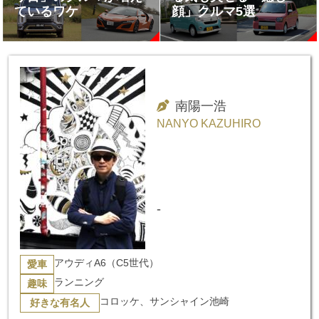
ているワケ
顔」クルマ5選
南陽一浩
NANYO KAZUHIRO
-
アウディA6（C5世代）
愛車
ランニング
趣味
コロッケ、サンシャイン池崎
好きな有名人