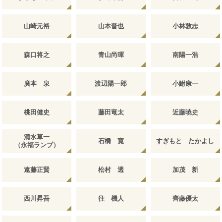
山崎元裕
山本晋也
小林敦志
森口将之
青山尚暉
南陽一浩
廣本 泉
渡辺陽一郎
小鮒康一
桃田健史
藤田竜太
近藤暁史
清水草一
石橋 寛
すぎもと たかよし
（永福ランプ）
遠藤正賢
松村 透
加茂 新
西川昇吾
往 機人
齊藤優太